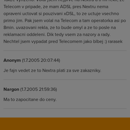
Telecom v pripade, ze mam ADSL pres Nextru nema
opraveni uctovat si pouzivani xDSL, to ze uctuje vsechno
primo jim. Pak jsem volal na Telecom a tam operatorka asi po
8min. uvazovani rekla, ze to bude omyl a ze to posle na
reklamacni oddeleni. Dik tedy vsem za nazory a rady.
Nechtel jsem vypadat pred Telecomem jako blbej :) rarasek
Anonym
(1.7.2005 20:07:44)
Je fajn vedet ze to Nextra plati za sve zakazniky.
Nargon
(1.7.2005 21:59:36)
Ma to zapocitane do ceny.