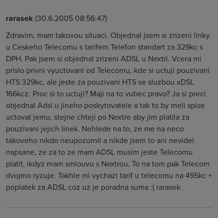
rarasek
(30.6.2005 08:56:47)
Zdravim, mam takovou situaci. Objednal jsem si zrizeni linky
u Ceskeho Telecomu s tarifem Telefon standart za 329kc s
DPH. Pak jsem si objednal zrizeni ADSL u Nextri. Vcera mi
prislo privni vyuctovani od Telecomu, kde si uctuji pouzivani
HTS 329kc, ale jeste za pouzivani HTS se sluzbou xDSL
166kcz. Proc si to uctuji? Maji na to vubec pravo? Ja si preci
objednal Adsl u jineho poskytovatele a tak to by meli spise
uctovat jemu, stejne chteji po Nextre aby jim platila za
pouzivani jejich linek. Nehlede na to, ze me na neco
takoveho nikdo neupozornil a nikde jsem to ani nevidel
napsane, ze za to ze mam ADSL musim jeste Telecomu
platit, ikdyz mam smlouvu s Nextrou. To na tom pak Telecom
dvojmo ryzuje. Takhle mi vychazi tarif u telecomu na 495kc +
poplatek za ADSL coz uz je poradna suma :( rarasek