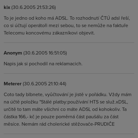
kix
(30.6.2005 21:53:26)
To je jedno od koho má ADSL. To rozhodnutí ČTÚ adsl řeší,
co si účtují operátoři mezi sebou, to se nemůže na faktuře
Telecomu koncovému zákazníkovi objevit.
Anonym
(30.6.2005 16:51:05)
Napis jak si pochodil na reklamacich.
Meterer
(30.6.2005 21:10:44)
Coto tady blbnete, vyůčtování je jistě v pořádku. Vždy mám
na účtě položku "Stálé platby:používání HTS se služ.xDSL,
určitě to tam máte všichni co máte ADSL od kohokoliv. Ta
částka 166,- kč je pouze poměrná část paušálu za část
měsíce. Nemám rád cholerické stěžovače-PRUDIČE