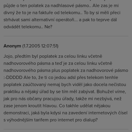
půjde o ten polatek za nadhlasové pásmo.. Ale zas je mi
divný že to je na faktuře od telekomu.. To by si měli přeci
strhávat sami alternativní operátoři... a pak to teprve dál
odvádět telekomu.. Ne?
Anonym
(1.7.2005 12:07:51)
Jojo, předtím byl poplatek za celou linku včetně
nadhovorového pásma a teď je za celou linku včetně
nadhovorového pásma plus poplatek za nadhovorové pásmo
:-DDDDD Ale to, že ti co jedou adsl přes telekom tenhle
poplatek zaúčtovaný nemaj bych viděl jako docela nečistou
praktiku a nějaký úřad by se tím měl zabývat. Bohužel víme,
jak pro nás občany pracujou úřady, takže mi nezbývá, než
zase jenom kroutit hlavou. Co takhle udělat nějakou
demonstraci, jaká byla kdysi na zavedení internetových čísel
s výhodnějším tarifem pro internet pro dialup?