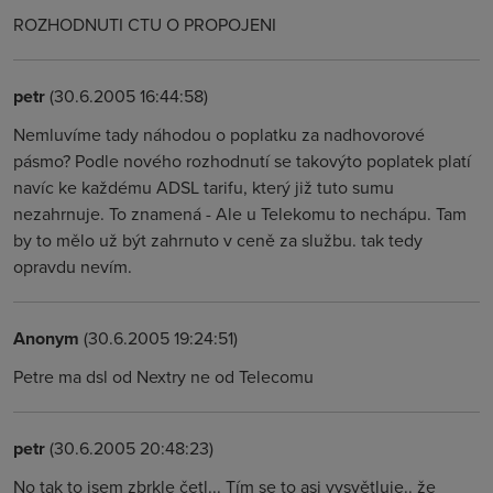
ROZHODNUTI CTU O PROPOJENI
petr
(30.6.2005 16:44:58)
Nemluvíme tady náhodou o poplatku za nadhovorové
pásmo? Podle nového rozhodnutí se takovýto poplatek platí
navíc ke každému ADSL tarifu, který již tuto sumu
nezahrnuje. To znamená - Ale u Telekomu to nechápu. Tam
by to mělo už být zahrnuto v ceně za službu. tak tedy
opravdu nevím.
Anonym
(30.6.2005 19:24:51)
Petre ma dsl od Nextry ne od Telecomu
petr
(30.6.2005 20:48:23)
No tak to jsem zbrkle četl... Tím se to asi vysvětluje.. že