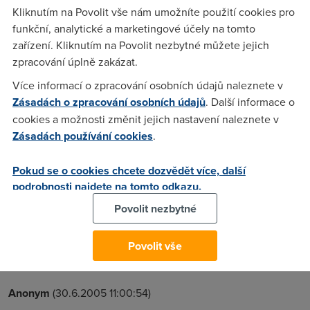
zakazniky.Pripomina mi to situaci kdyz otrokar chytil
Kliknutím na Povolit vše nám umožníte použití cookies pro
cernocha zbicoval ho dal na trh kde ho chtel prodat a tvrdil
funkční, analytické a marketingové účely na tomto
ze to dela pro jeho dobro a haji jeho zajmy...
zařízení. Kliknutím na Povolit nezbytné můžete jejich
zpracování úplně zakázat.
Více informací o zpracování osobních údajů naleznete v
Xspy
(30.6.2005 21:00:16)
Zásadách o zpracování osobních údajů
. Další informace o
:) Mám ten dojem , že podobně se k nám staví i víc subjektů ,
cookies a možnosti změnit jejich nastavení naleznete v
počínaje naším skvělým státem ..... :DDD
Zásadách používání cookies
.
Pokud se o cookies chcete dozvědět více, další
Arne
(30.6.2005 10:55:14)
podrobnosti najdete na tomto odkazu.
Reklamuj to na bezplatné lince 800 123 456, žádná položka
Povolit nezbytné
za používání HTS se službou xDSL v ceníku není - nenašel
jsem ji tam! Kompletí ceník ČTc je ke stažení na jejich
Povolit vše
stránkách mezi "dokumenty ke stažení"...
Anonym
(30.6.2005 11:00:54)