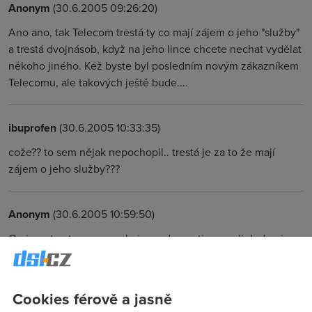
Anonym
(30.6.2005 09:26:20)
Ano ano, tak Telecom trestá ty co mají zájem o jeho "služby"
a trestá dvojnásob, když na jeho lince chcete nechat vydělat
někoho jiného. Kéž byste byl posledním novým zákazníkem
Telecomu, ale takových ještě bude....
ibuprofen
(30.6.2005 10:33:35)
cože?? to sem nějak nepochopil.. trestá je za to že mají
zájem o jeho služby???
Anonym
(30.6.2005 10:59:50)
On je netresta pouze velmi nerad a proti sve vuli dodrzuje
rozhodnuti CTU.Ktere Telecomu jaka to nestastna nahoda
prinasi dalsi zisk.A protoze jsou na CTU zcela nestrani
pochopily ze kdyz zabijou svym dalsim narizenim Wi-Fi
Cookies férově a jasně
pripojeni pomsti se Telecomu dalsimy novymi