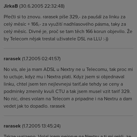
JirkaB
(30.6.2005 22:32:48)
Přečti si to znovu. rarasek píše 329,- za paušál za linku za
celý měsíc + 166,- za využití nadhlasového pásma, taky za
celý měsíc. Divné je, proč se tam těch 166 korun objevilo. Že
by Telecom nějak trestal uživatele DSL na LLU :-))
rarasek
(1.7.2005 02:41:57)
No vis, ale ja mam ADSL u Nextry ne u Telecomu, tak proc mi
to uctuje, kdyz mu i Nextra plati. Kdyz jsem si objednaval
linku, chtel jsem ten nejlevnejsi tarif,ale tehdy se ceny a
podminky zmenily kvuli CTU a tak jsem musel vzit tarif 329.
No nic, dnes volam na Telecom a pripadne i na Nextru a dam
vedet jak to dopadlo. rarasek
rarasek
(1.7.2005 13:45:24)
Takze vyrizeno. Volal jsem nejprve na Nextru a ti mi rekli, ze