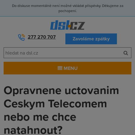
Do diskuse momentálně není možné vkládat příspěvky. Děkujeme za
pochopení.
277 270 707
Zavoláme zpátky
MENU
Opravnene uctovanim
Ceskym Telecomem
nebo me chce
natahnout?