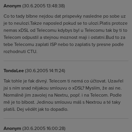
Anonym
(30.6.2005 13:48:38)
Co to tady blbne nejdou dat prispevky nasledne po sobe uz
je to neulozi.Takze naposled pokud se to ulozi.Platis protoze
nemas xDSL od Telecomu kdybys byl u Telecomu tak by ti to
Telecom odpustil a stejnou moznost maji i ostatni.Bud to za
tebe Telecomu zaplati ISP nebo to zaplatis ty presne podle
rozhodnuti CTU.
TondaLee
(30.6.2005 14:11:24)
Tak tohle je fak divný. Telecom ti nemá co účtovat. Uzavřel
jsi s ním snad nějakou smlouvu o xDSL? Myslím, že asi ne.
Normálně jim zavolej na Nextru, popř. i na Telecom. Podle
mě je to blbost. Jedinou smlouvu máš s Nextrou a té taky
platíš. Dej vědět jak to dopadlo.
Anonym
(30.6.2005 16:00:28)