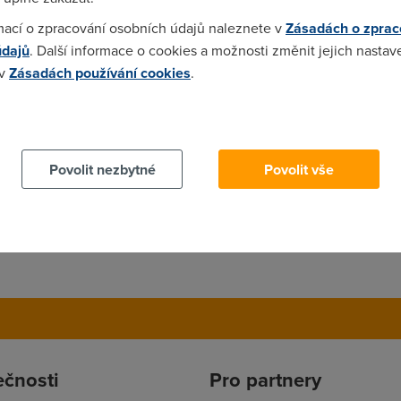
mací o zpracování osobních údajů naleznete v
Zásadách o zprac
údajů
. Další informace o cookies a možnosti změnit jejich nastav
sí vědět jak jim máš platit.
 v
Zásadách používání cookies
.
 cookies chcete dozvědět více, další podrobnosti najdete na t
Povolit nezbytné
Povolit vše
ečnosti
Pro partnery