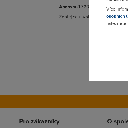
Anonym
(1.7.2005 09:34:48)
Více infor
osobních 
Zeptej se u Volnýho,oni nejlépe mu
naleznete
Pokud se o
odkazu.
Pro zákazníky
O spol