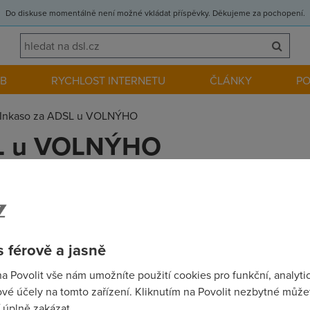
Do diskuse momentálně není možné vkládat příspěvky. Děkujeme za pochopení.
EB
RYCHLOST INTERNETU
ČLÁNKY
P
Inkaso za ADSL u VOLNÝHO
SL u VOLNÝHO
o jsem používala službu ADSL 512/128 s limitem 1 GB na který no
ď jsem změnila parametry služby přes webový formulář (zase 512/
vu atd. Všechno prostě bylo jako kdybych službu zřizovala úplně 
 férově a jasně
estli budu muset nechat znovu potvrdit formulář o inkasu v bance
 Teď nové. Nemáte s tim někdo zkušenost??
na Povolit vše nám umožníte použití cookies pro funkční, analyti
vé účely na tomto zařízení. Kliknutím na Povolit nezbytné můžet
 úplně zakázat.