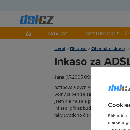
KATALOG
DOSTUPNOST SLUŽ
Úvod
>
Diskuse
>
Obecná diskuse
>
Inkaso za AD
Jana
(1.7.2005 09:24:32)
potřbovala bych vědět toto. U volnýh
Volný si peníze sám strhával. Ale te
jsem ale musela podepsat novou smlou
Cookies
inkasní příkaz bude platit dál nebo j
taky uvedeno číslo smlouvy - a to je
Kliknutím 
marketingo
zpracování