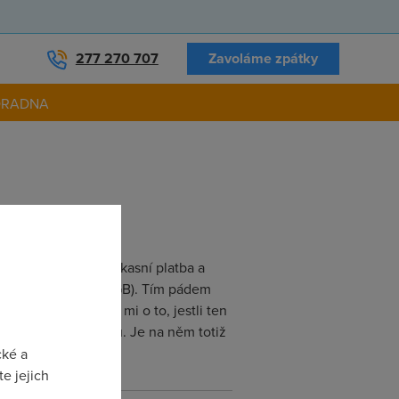
277 270 707
Zavoláme zpátky
ORADNA
rmálně fungovala inkasní platba a
128 ale s limitem 5 GB). Tím pádem
poprvé. No a jde mi o to, jestli ten
 a zaslat ho Volnýmu. Je na něm totiž
cké a
e jejich