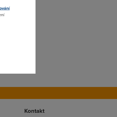
ování
ení
omto
Kontakt