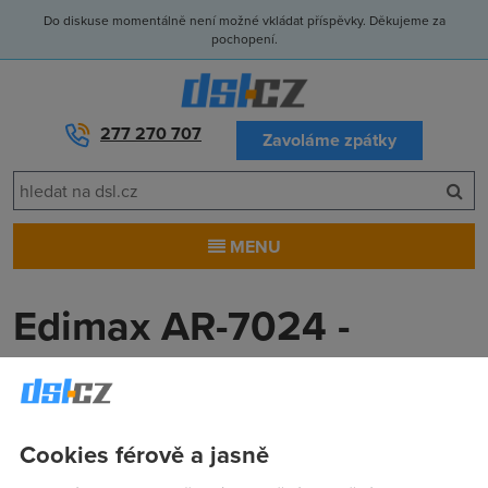
Do diskuse momentálně není možné vkládat příspěvky. Děkujeme za
pochopení.
277 270 707
Zavoláme zpátky
MENU
Edimax AR-7024 -
nastavení active u DC++
KingLeoric
(5.7.2005 10:26:49)
Cookies férově a jasně
Zdravím! Vlastním tenhle modem fungující jako