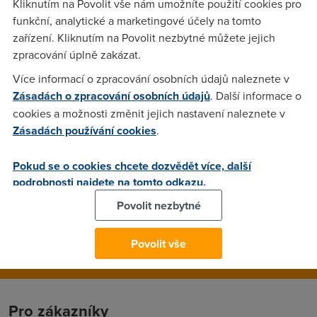
Kliknutím na Povolit vše nám umožníte použití cookies pro
Router/ADSL/Switch a jsem bezradný, neboť neumím
funkční, analytické a marketingové účely na tomto
nastavit active. Kdes jsem četl, že u klasického modemu je
zařízení. Kliknutím na Povolit nezbytné můžete jejich
nutné nastavit NAT, u routeru pak virtual server. Tak co si
zpracování úplně zakázat.
mám vybrat? Prosím o radu..
Více informací o zpracování osobních údajů naleznete v
Zásadách o zpracování osobních údajů
. Další informace o
Nargon
(5.7.2005 11:13:39)
cookies a možnosti změnit jejich nastavení naleznete v
Zásadách používání cookies
.
No NAT, Virtual Server, oboji je stejna vec, akorat ji kazdej
vyrobce pojmenuje jinak. A tento router vubec neznam,
Pokud se o cookies chcete dozvědět více, další
takze se to muze jmenovat jeste jinak a nemohu vam takhle
podrobnosti najdete na tomto odkazu.
prilis poradit, kam kliknout. Zkuste mi napsat na icq
147554196 a pomohu vam s nastavenim.
Povolit nezbytné
Povolit vše
Pro zákazníky