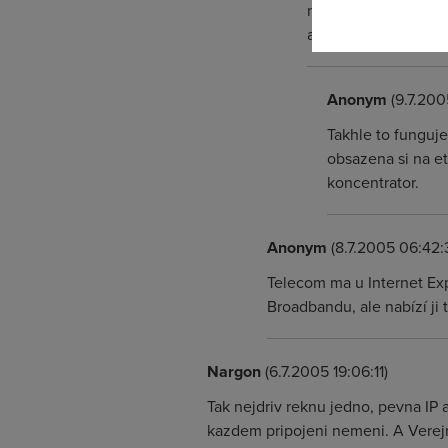
nemeni je tady veci 
ano tak ji prideli, po
Anonym
(9.7.200
Takhle to funguje
obsazena si na et
koncentrator.
Anonym
(8.7.2005 06:42:
Telecom ma u Internet Exp
Broadbandu, ale nabízí ji 
Nargon
(6.7.2005 19:06:11)
Tak nejdriv reknu jedno, pevna IP 
kazdem pripojeni nemeni. A Verejn