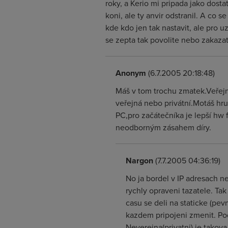
roky, a Kerio mi pripada jako dos
koni, ale ty anvir odstranil. A co
kde kdo jen tak nastavit, ale pro 
se zepta tak povolite nebo zakazat
Anonym
(6.7.2005 20:18:48)
Máš v tom trochu zmatek.Veřejn
veřejná nebo privátní.Motáš hru
PC,pro začátečníka je lepší hw 
neodborným zásahem díry.
Nargon
(7.7.2005 04:36:19)
No ja bordel v IP adresach n
rychly opraveni tazatele. Tak
casu se deli na staticke (pe
kazdem pripojeni zmenit. Podl
Neverejna(privatni) je takova