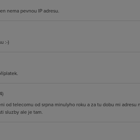
 ten nema pevnou IP adresu.
 :-)
říplatek.
4)
ni od telecomu od srpna minulyho roku a za tu dobu mi adresu 
i sluzby ale je tam.