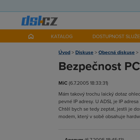
KATALOG
DOSTUPNOST SLUŽ
Úvod
>
Diskuse
>
Obecná diskuse
>
Bezpečnost PC 
MiC
(6.7.2005 18:33:31)
Mám takový trochu laický dotaz ohle
pevné IP adresy. U ADSL je IP adresa 
Chtěl bych se tedy zeptat, jestli je do
modem, který v sobě obsahuje hardwaro
Anonym
(6.7.2005 18:45:13)