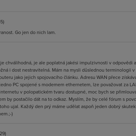
5)
ranost. Go jen do nich lam.
je chválihodná, je ale poplatná jakési impulzivnosti v odpovědi 
ná i dost nestravitelná. Mám na mysli důslednou terminologii v
teru jako jejich spojovacího článku. Adresu WAN přece získává
 i jedno PC spojené s modemem ethernetem, lze považovat za LA
internetu v polopatickém tvaru dostupné, moc bych se přimlouva
m by postačilo dát na to odkaz. Myslím, že by celé fórum s po
e toho ujal. Každý den prý máme udělat aspoň jeden dobrý skutek 
hem.;-)
29)