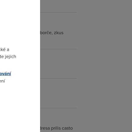
mělo. Ale schválně, borče, zkus
cké a
e jejich
ování
ení
omto
avi. To ze se IP adresa prilis casto