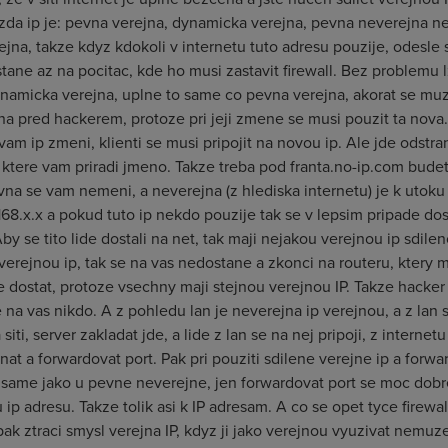
azda ip je: pevna verejna, dynamicka verejna, pevna neverejna n
ejna, takze kdyz kdokoli v internetu tuto adresu pouzije, odesle
ane az na pocitac, kde ho musi zastavit firewall. Bez problemu lz
amicka verejna, uplne to same co pevna verejna, akorat se muze 
ana pred hackerem, protoze pri jeji zmene se musi pouzit ta nova
am ip zmeni, klienti se musi pripojit na novou ip. Ale jde odst
ktere vam priradi jmeno. Takze treba pod franta.no-ip.com budete
na se vam nemeni, a neverejna (z hlediska internetu) je k utok
92.168.x.x a pokud tuto ip nekdo pouzije tak se v lepsim pripade
by se tito lide dostali na net, tak maji nejakou verejnou ip sdilen
erejnou ip, tak se na vas nedostane a zkonci na routeru, ktery ma
te dostat, protoze vsechny maji stejnou verejnou IP. Takze hacker
na vas nikdo. A z pohledu lan je neverejna ip verejnou, a z lan s
siti, server zakladat jde, a lide z lan se na nej pripoji, z interne
 nat a forwardovat port. Pak pri pouziti sdilene verejne ip a for
 same jako u pevne neverejne, jen forwardovat port se moc dob
 ip adresu. Takze tolik asi k IP adresam. A co se opet tyce firewal
pak ztraci smysl verejna IP, kdyz ji jako verejnou vyuzivat nemuz