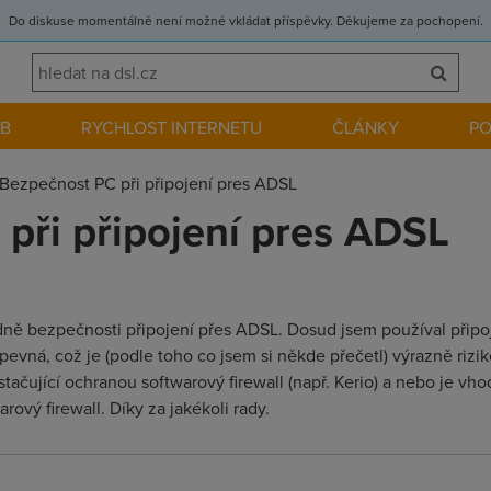
Do diskuse momentálně není možné vkládat příspěvky. Děkujeme za pochopení.
EB
RYCHLOST INTERNETU
ČLÁNKY
P
Bezpečnost PC při připojení pres ADSL
při připojení pres ADSL
dně bezpečnosti připojení přes ADSL. Dosud jsem používal připo
pevná, což je (podle toho co jsem si někde přečetl) výrazně rizik
stačující ochranou softwarový firewall (např. Kerio) a nebo je vhod
vý firewall. Díky za jakékoli rady.