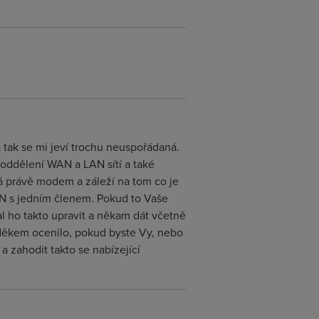
a tak se mi jeví trochu neuspořádaná.
 oddělení WAN a LAN sítí a také
 právě modem a záleží na tom co je
N s jedním členem. Pokud to Vaše
l ho takto upravit a někam dát včetně
vděkem ocenilo, pokud byste Vy, nebo
a zahodit takto se nabízející