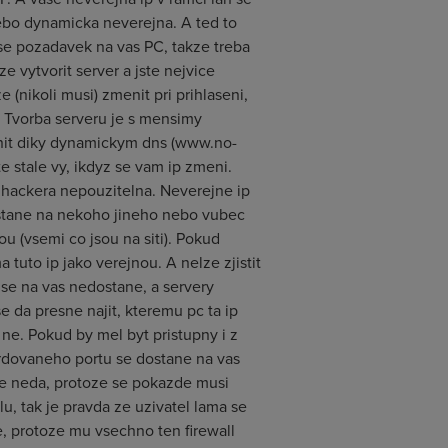
ebo dynamicka neverejna. A ted to
 se pozadavek na vas PC, takze treba
e vytvorit server a jste nejvice
(nikoli musi) zmenit pri prihlaseni,
. Tvorba serveru je s mensimy
ranit diky dynamickym dns (www.no-
 stale vy, ikdyz se vam ip zmeni.
u hackera nepouzitelna. Neverejne ip
 dostane na nekoho jineho nebo vubec
ou (vsemi co jsou na siti). Pokud
 tuto ip jako verejnou. A nelze zjistit
 se na vas nedostane, a servery
e da presne najit, kteremu pc ta ip
tu ne. Pokud by mel byt pristupny i z
wardovaneho portu se dostane na vas
re neda, protoze se pokazde musi
lu, tak je pravda ze uzivatel lama se
e, protoze mu vsechno ten firewall