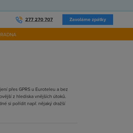
277 270 707
Zavoláme zpátky
ORADNA
jení přes GPRS u Euroteleu a bez
ovější z hlediska vnějších útoků.
né si pořídit např. nějaký dražší