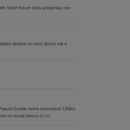
it, tohle forum delsi prispevky nez
jakási skripta na nový školní rok a
. Pokud člověk nemá minimálně 1,5Ghz
j ve visual basicu či co.