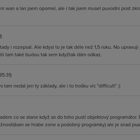
i wan a lan jsem opomel, ale i tak jsem musel puvodni post zkrat
)
ady i rozepsal. Ale kdysi to je tak déle než 1,5 roku. No upravuji 
ítí tam také budou tak sem kdyžtak dám odkaz.
35:31)
 tam nedal jen ty základy, ale i to trošku víc "difficult" :)
ladem co se stane když se do toho pustí objektový programátor
nosti(kam se hrabe zone a podobný prográmky) ale je snad psane