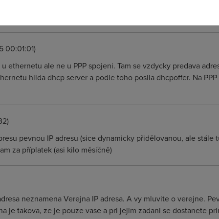
site, ktera si pamatuje minulou IP adresu a pri prihlasovani mode
kud ne tak prideli jinou.
5 00:01:01)
 u ethernetu ale ne u PPP spojeni. Tam se vzdycky predava adresa
hernetu hlida dhcp server a podle toho posila dhcpoffer. Na PPP 
32)
resu pevnou IP adresu (sice dynamicky přidělovanou, ale stále t
tam za příplatek (asi kilo měsíčně)
adresa neznamena Verejna IP adresa. A vy mluvite o verejne. Pevna
a je takova, ze je pouze vase a pri jejim zadani se dostanete p