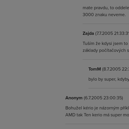
mate pravdu, to oddelen
3000 znaku neveme.
Zajda
(7.7.2005 21:33:31
Tuším že kdysi jsem to t
základy počítačových s
TomM
(8.7.2005 22:
bylo by super, kdybys
Anonym
(6.7.2005 23:00:35)
Bohužel kério je názorným přík
AMD tak Ten kerio má super mož