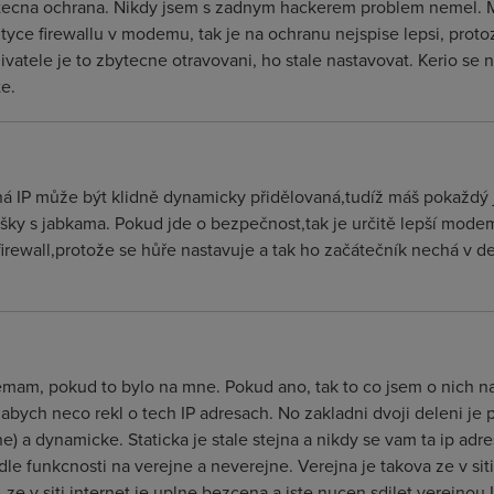
tatecna ochrana. Nikdy jsem s zadnym hackerem problem nemel. M
 se tyce firewallu v modemu, tak je na ochranu nejspise lepsi, pr
uzivatele je to zbytecne otravovani, ho stale nastavovat. Kerio 
e.
á IP může být klidně dynamicky přidělovaná,tudíž máš pokaždý 
šky s jabkama. Pokud jde o bezpečnost,tak je určitě lepší modem
firewall,protože se hůře nastavuje a tak ho začátečník nechá v d
emam, pokud to bylo na mne. Pokud ano, tak to co jsem o nich nap
 abych neco rekl o tech IP adresach. No zakladni dvoji deleni je
vne) a dynamicke. Staticka je stale stejna a nikdy se vam ta ip a
e funkcnosti na verejne a neverejne. Verejna je takova ze v siti
, ze v siti internet je uplne bezcena a jste nucen sdilet verejnou 