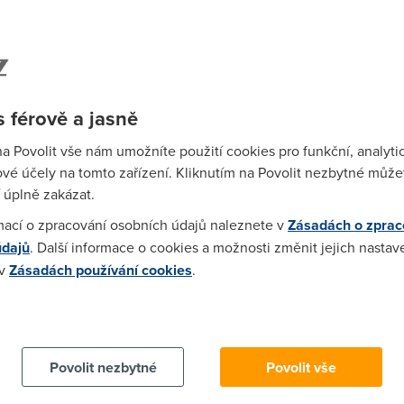
1)
ždé rozumné zařízení si ale zažádá o stejnou (po restartu) jako 
 férově a jasně
2h vyplý :)
na Povolit vše nám umožníte použití cookies pro funkční, analyti
vé účely na tomto zařízení. Kliknutím na Povolit nezbytné můžet
12:58)
 úplně zakázat.
tát? Já ho mám vyplý třeba celý den a adresa je pořád stejná.
mací o zpracování osobních údajů naleznete v
Zásadách o zprac
údajů
. Další informace o cookies a možnosti změnit jejich nastav
7:42:20)
 v
Zásadách používání cookies
.
vyply treba tejden a stejne mam porad stejnou ip.
 cookies chcete dozvědět více, další podrobnosti najdete na t
 09:47:07)
Povolit nezbytné
Povolit vše
ni pozaduje vzdy stejnou IP adresu jen kdyz se tak vyslovne nast