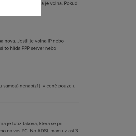
mu do site overi, zda je volna. Pokud
 nova. Jestli je volna IP nebo
si to hlida PPP server nebo
u samou) nenabízí ji v ceně pouze u
 je totiz takova, ktera se pri
rimo na vas PC. No ADSL mam uz asi 3