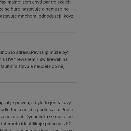
aximalne jsem chytl par trojskejch
otoze se hure nastavuje a nemuze ho
se nastavuje mnohem jednoduseji, kdyz
jinou ip adresu.Pevná ip může být
 s HW firewallem + sw firewall na
efaultním stavu a neudělá do něj
sal je pravda, a bylo to jen takovy
 podle funkcnosti a podle casu. Podle
dresa nezmeni. Dynamicka se muze pri
 internetu identifikuje primo vas PC.
IP. A vase neverejna ip v ramci lan se