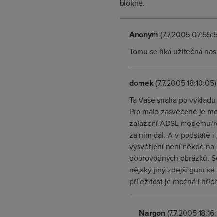
blokne.
Anonym
(7.7.2005 07:55:5
Tomu se říká užitečná nas
domek
(7.7.2005 18:10:05)
Ta Vaše snaha po výkladu 
Pro málo zasvěcené je mož
zařazení ADSL modemu/rou
za ním dál. A v podstatě
vysvětlení není někde na 
doprovodných obrázků. Se
nějaký jiný zdejší guru s
příležitost je možná i hříc
Nargon
(7.7.2005 18:16: