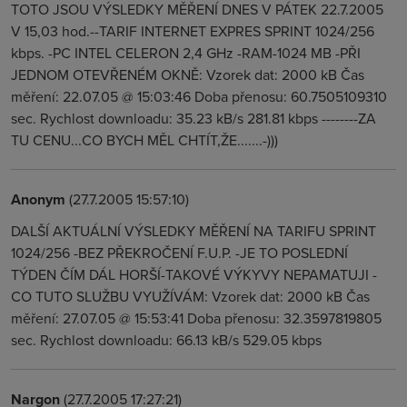
TOTO JSOU VÝSLEDKY MĚŘENÍ DNES V PÁTEK 22.7.2005
V 15,03 hod.--TARIF INTERNET EXPRES SPRINT 1024/256
kbps. -PC INTEL CELERON 2,4 GHz -RAM-1024 MB -PŘI
JEDNOM OTEVŘENÉM OKNĚ: Vzorek dat: 2000 kB Čas
měření: 22.07.05 @ 15:03:46 Doba přenosu: 60.7505109310
sec. Rychlost downloadu: 35.23 kB/s 281.81 kbps --------ZA
TU CENU...CO BYCH MĚL CHTÍT,ŽE.......-)))
Anonym
(27.7.2005 15:57:10)
DALŠÍ AKTUÁLNÍ VÝSLEDKY MĚŘENÍ NA TARIFU SPRINT
1024/256 -BEZ PŘEKROČENÍ F.U.P. -JE TO POSLEDNÍ
TÝDEN ČÍM DÁL HORŠÍ-TAKOVÉ VÝKYVY NEPAMATUJI -
CO TUTO SLUŽBU VYUŽÍVÁM: Vzorek dat: 2000 kB Čas
měření: 27.07.05 @ 15:53:41 Doba přenosu: 32.3597819805
sec. Rychlost downloadu: 66.13 kB/s 529.05 kbps
Nargon
(27.7.2005 17:27:21)