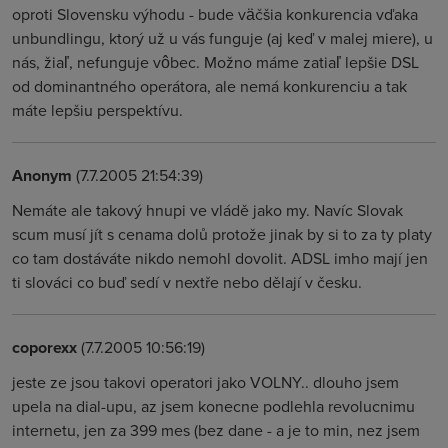
oproti Slovensku výhodu - bude väčšia konkurencia vďaka
unbundlingu, ktorý už u vás funguje (aj keď v malej miere), u
nás, žiaľ, nefunguje vôbec. Možno máme zatiaľ lepšie DSL
od dominantného operátora, ale nemá konkurenciu a tak
máte lepšiu perspektívu.
Anonym
(7.7.2005 21:54:39)
Nemáte ale takový hnupi ve vládě jako my. Navíc Slovak
scum musí jít s cenama dolů protože jinak by si to za ty platy
co tam dostáváte nikdo nemohl dovolit. ADSL imho mají jen
ti slováci co buď sedí v nextře nebo dělají v česku.
coporexx
(7.7.2005 10:56:19)
jeste ze jsou takovi operatori jako VOLNY.. dlouho jsem
upela na dial-upu, az jsem konecne podlehla revolucnimu
internetu, jen za 399 mes (bez dane - a je to min, nez jsem