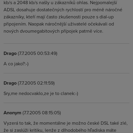
kb/s a 2048 kb/s našly u zákazníků ohlas. Nejpomalejší
ADSL dosahuje dostatečných rychlostí pro méně náročné
zákazníky, kteří mají často zkušenosti pouze s dial-up
připojením. Naopak náročnější uživatelé očekávali od
nových dvoumegabitových přípojek patrně více.
Drago
(7.7.2005 00:53:49)
A co jako?:-)
Drago
(7.7.2005 02:11:59)
Sry,me nedocvaklo,ze je to clanek:-)
Anonym
(7.7.2005 08:15:05)
Vyzerá to tak, že momentálne je možno české DSL také zlé,
že si zaslúži kritiku, lenže z dlhodobého hľadiska máte