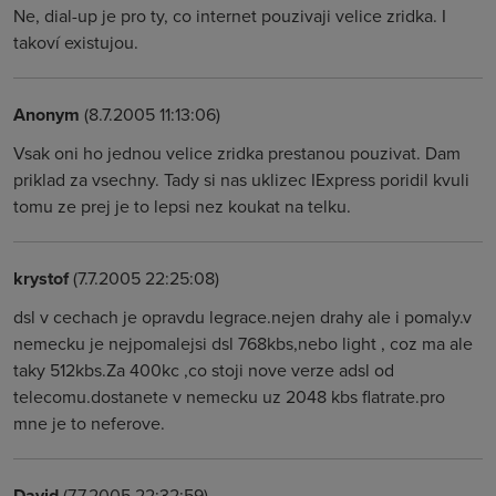
Ne, dial-up je pro ty, co internet pouzivaji velice zridka. I
takoví existujou.
Anonym
(8.7.2005 11:13:06)
Vsak oni ho jednou velice zridka prestanou pouzivat. Dam
priklad za vsechny. Tady si nas uklizec IExpress poridil kvuli
tomu ze prej je to lepsi nez koukat na telku.
krystof
(7.7.2005 22:25:08)
dsl v cechach je opravdu legrace.nejen drahy ale i pomaly.v
nemecku je nejpomalejsi dsl 768kbs,nebo light , coz ma ale
taky 512kbs.Za 400kc ,co stoji nove verze adsl od
telecomu.dostanete v nemecku uz 2048 kbs flatrate.pro
mne je to neferove.
David
(7.7.2005 22:32:59)