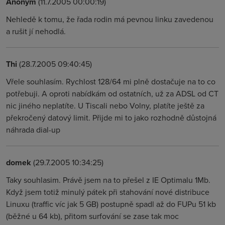
Anonym
(11.7.2005 00:00:19)
Nehledě k tomu, že řada rodin má pevnou linku zavedenou
a rušit jí nehodlá.
Thi
(28.7.2005 09:40:45)
Vřele souhlasím. Rychlost 128/64 mi plně dostačuje na to co
potřebuji. A oproti nabídkám od ostatních, už za ADSL od CT
nic jiného neplatíte. U Tiscali nebo Volny, platíte ještě za
překročený datový limit. Přijde mi to jako rozhodně důstojná
náhrada dial-up
domek
(29.7.2005 10:34:25)
Taky souhlasim. Právě jsem na to přešel z IE Optimalu 1Mb.
Když jsem totiž minulý pátek při stahování nové distribuce
Linuxu (traffic víc jak 5 GB) postupně spadl až do FUPu 51 kb
(běžné u 64 kb), přitom surfování se zase tak moc