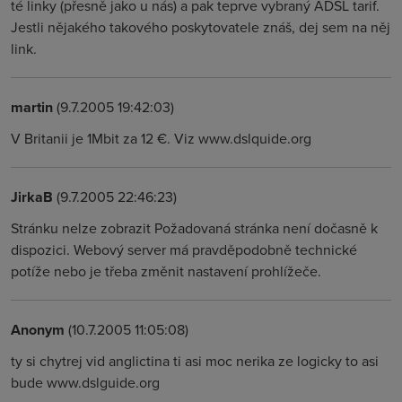
té linky (přesně jako u nás) a pak teprve vybraný ADSL tarif.
Jestli nějakého takového poskytovatele znáš, dej sem na něj
link.
martin
(9.7.2005 19:42:03)
V Britanii je 1Mbit za 12 €. Viz www.dslquide.org
JirkaB
(9.7.2005 22:46:23)
Stránku nelze zobrazit Požadovaná stránka není dočasně k
dispozici. Webový server má pravděpodobně technické
potíže nebo je třeba změnit nastavení prohlížeče.
Anonym
(10.7.2005 11:05:08)
ty si chytrej vid anglictina ti asi moc nerika ze logicky to asi
bude www.dslguide.org