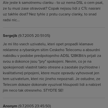
Ale jeste k samotnemu clanku - to uz nema DSL o cem psat,
ze tu musi zase otravovat? Copak nejsou lidi z CTc nasrani
uz takhle dost? Nez tyhle z prstu cucany clanky, to snad
radsi nic...
Sergejik
(9.7.2005 20:51:05)
Je mi lito vsech uzivatelu, kteri opet propadli klamave
reklamne a rybarskym sitim Ceskeho Telecomu a absurdni
nabidku v podobe predpotopniho ADSL 128KBit/s prijali za
svou a dokonce jsou "pry" spokojeni. Nevim, co je na
spokojenosti vlastnit takto otresne a zaostale (rychlostne i
kvalitativne) pripojeni, ktere muze opravdu vyhovovat jen
tem uzivatelum, kteri nic jineho nepoznali. Je ostudne, ze
Telecom dokaze dokonale vyuzivat hlouposti lidi a nabizet
jim neco tak otresneho. STYDTE SE!
Anonym
(9.7.2005 23:45:50)