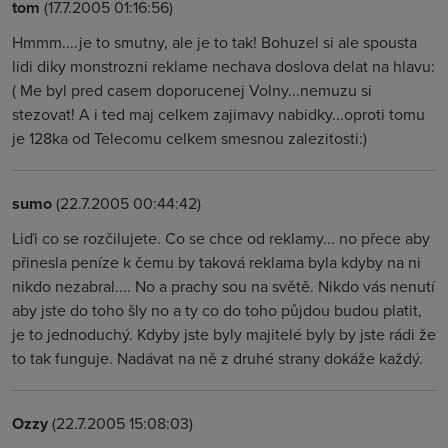
tom
(17.7.2005 01:16:56)
Hmmm....je to smutny, ale je to tak! Bohuzel si ale spousta
lidi diky monstrozni reklame nechava doslova delat na hlavu:
( Me byl pred casem doporucenej Volny...nemuzu si
stezovat! A i ted maj celkem zajimavy nabidky...oproti tomu
je 128ka od Telecomu celkem smesnou zalezitosti:)
sumo
(22.7.2005 00:44:42)
Liďi co se rozčilujete. Co se chce od reklamy... no přece aby
přinesla peníze k čemu by taková reklama byla kdyby na ni
nikdo nezabral.... No a prachy sou na světě. Nikdo vás nenutí
aby jste do toho šly no a ty co do toho půjdou budou platit,
je to jednoduchý. Kdyby jste byly majitelé byly by jste rádi že
to tak funguje. Nadávat na ně z druhé strany dokáže každý.
Ozzy
(22.7.2005 15:08:03)