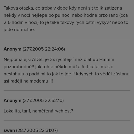
Takova otazka, co treba v dobe kdy neni sit tolik zatizena
nekdy v noci nejlepe po pulnoci nebo hodne brzo rano (cca
2-6 hodin v noci) to je take takovy rychlostni vykyv? nebo to
jede normalne.
Anonym
(27.7.2005 22:24:06)
Nejpomalejší ADSL je 2x rychlejší než dial-up Hmmm
pozoruhodné!! jak tohle někdo může říct celej měsíc
nestahuju a padá mi to jak to jde !! kdybych to věděl zůstanu
asi raději na modemu !!!
Anonym
(27.7.2005 22:52:10)
Lokalita, tarif, naměřená rychlost?
swan
(28.7.2005 22:31:07)