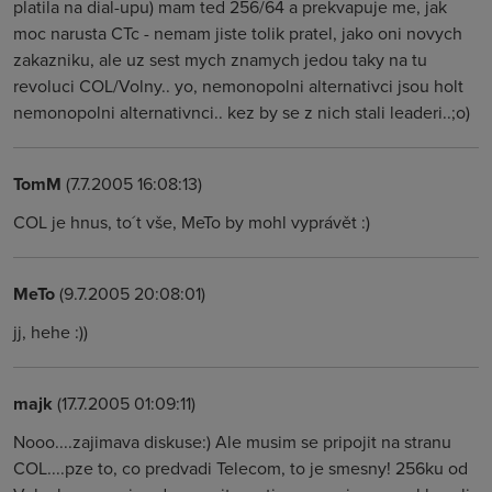
platila na dial-upu) mam ted 256/64 a prekvapuje me, jak
moc narusta CTc - nemam jiste tolik pratel, jako oni novych
zakazniku, ale uz sest mych znamych jedou taky na tu
revoluci COL/Volny.. yo, nemonopolni alternativci jsou holt
nemonopolni alternativnci.. kez by se z nich stali leaderi..;o)
TomM
(7.7.2005 16:08:13)
COL je hnus, to´t vše, MeTo by mohl vyprávět :)
MeTo
(9.7.2005 20:08:01)
jj, hehe :))
majk
(17.7.2005 01:09:11)
Nooo....zajimava diskuse:) Ale musim se pripojit na stranu
COL....pze to, co predvadi Telecom, to je smesny! 256ku od