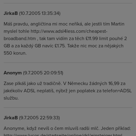
JirkaB
(10.7.2005 13:35:34)
Máš pravdu, angličtina mi moc neříká, ale jestli tím Martin
myslel tohle http://www.adsl4less.com/cheapest-
broadband.htm , tak tam vidím za těch £11.99 limit pouhé 2
GB a za každý GB navíc £1.75. Takže nic moc za nějakých
550 korun.
Anonym
(9.7.2005 20:09:51)
Zase plkáš jako už tradičně. V Německu žádných 16,99 za
jakékoliv ADSL neplatíš, nýbrž jen poplatek za telefon+ADSL
službu.
JirkaB
(9.7.2005 22:59:33)
Anonyme, když nevíš o čem mluvíš radši mlč. Jeden příklad:
http://www.lycos.de/startseite/online/dsl/einsteiger.html