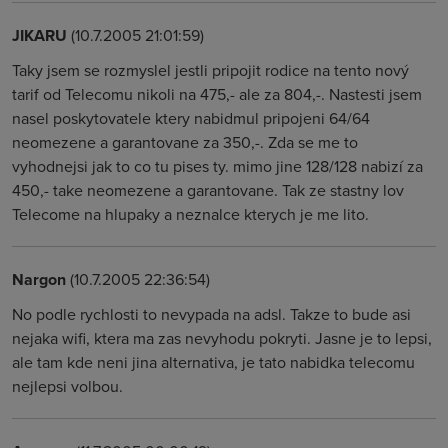
JIKARU
(10.7.2005 21:01:59)
Taky jsem se rozmyslel jestli pripojit rodice na tento nový
tarif od Telecomu nikoli na 475,- ale za 804,-. Nastesti jsem
nasel poskytovatele ktery nabidmul pripojeni 64/64
neomezene a garantovane za 350,-. Zda se me to
vyhodnejsi jak to co tu pises ty. mimo jine 128/128 nabizí za
450,- take neomezene a garantovane. Tak ze stastny lov
Telecome na hlupaky a neznalce kterych je me lito.
Nargon
(10.7.2005 22:36:54)
No podle rychlosti to nevypada na adsl. Takze to bude asi
nejaka wifi, ktera ma zas nevyhodu pokryti. Jasne je to lepsi,
ale tam kde neni jina alternativa, je tato nabidka telecomu
nejlepsi volbou.