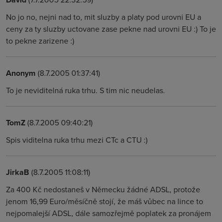
No jo no, nejni nad to, mit sluzby a platy pod urovni EU a
ceny za ty sluzby uctovane zase pekne nad urovni EU :) To je
to pekne zarizene :)
Anonym
(8.7.2005 01:37:41)
To je neviditelná ruka trhu. S tim nic neudelas.
TomZ
(8.7.2005 09:40:21)
Spis viditelna ruka trhu mezi CTc a CTU :)
JirkaB
(8.7.2005 11:08:11)
Za 400 Kč nedostaneš v Německu žádné ADSL, protože
jenom 16,99 Euro/měsíčně stojí, že máš vůbec na lince to
nejpomalejší ADSL, dále samozřejmě poplatek za pronájem