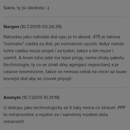
Sakra, ty jsi idealista :-)
Nargon
(10.7.2005 00:24:35)
Nahodou jako nahrada dial-upu je to akorat. 475 je takova
"normalni" castka za dial, pri normalnim vyuziti. Ikdyz nekdo
tuhle castku muze projet i za tyden, takze s tim muze i
usetrit. A krom toho adsl ma lepsi pingy, nema ztraty paketu
(technologie, ty co se ztrati diky agregaci nepocitam) a je
casove neomezene, takze se nemusi cekat na vecer az bude
levnejsi dial aby se clovek pripojil.
Anonym
(10.7.2005 10:31:19)
U dialupu jako technologicky se ti taky nema co ztracet. PPP
to retransmitne a myslim ze i samotnej modem dela
retransmit.