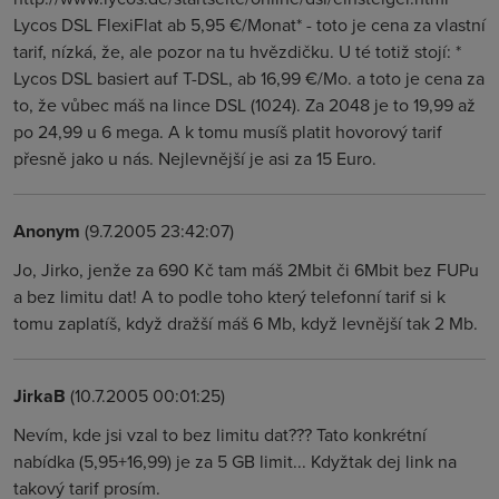
Lycos DSL FlexiFlat ab 5,95 €/Monat* - toto je cena za vlastní
tarif, nízká, že, ale pozor na tu hvězdičku. U té totiž stojí: *
Lycos DSL basiert auf T-DSL, ab 16,99 €/Mo. a toto je cena za
to, že vůbec máš na lince DSL (1024). Za 2048 je to 19,99 až
po 24,99 u 6 mega. A k tomu musíš platit hovorový tarif
přesně jako u nás. Nejlevnější je asi za 15 Euro.
Anonym
(9.7.2005 23:42:07)
Jo, Jirko, jenže za 690 Kč tam máš 2Mbit či 6Mbit bez FUPu
a bez limitu dat! A to podle toho který telefonní tarif si k
tomu zaplatíš, když dražší máš 6 Mb, když levnější tak 2 Mb.
JirkaB
(10.7.2005 00:01:25)
Nevím, kde jsi vzal to bez limitu dat??? Tato konkrétní
nabídka (5,95+16,99) je za 5 GB limit... Kdyžtak dej link na
takový tarif prosím.