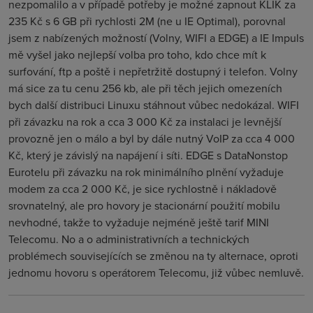
nezpomalilo a v případě potřeby je možné zapnout KLIK za
235 Kč s 6 GB při rychlosti 2M (ne u IE Optimal), porovnal
jsem z nabízených možností (Volny, WIFI a EDGE) a IE Impuls
mě vyšel jako nejlepší volba pro toho, kdo chce mít k
surfování, ftp a poště i nepřetržitě dostupný i telefon. Volny
má sice za tu cenu 256 kb, ale při těch jejich omezeních
bych další distribuci Linuxu stáhnout vůbec nedokázal. WIFI
při závazku na rok a cca 3 000 Kč za instalaci je levnější
provozně jen o málo a byl by dále nutný VoIP za cca 4 000
Kč, který je závislý na napájení i síti. EDGE s DataNonstop
Eurotelu při závazku na rok minimálního plnění vyžaduje
modem za cca 2 000 Kč, je sice rychlostně i nákladově
srovnatelný, ale pro hovory je stacionární použití mobilu
nevhodné, takže to vyžaduje nejméně ještě tarif MINI
Telecomu. No a o administrativních a technických
problémech souvisejících se změnou na ty alternace, oproti
jednomu hovoru s operátorem Telecomu, již vůbec nemluvě.