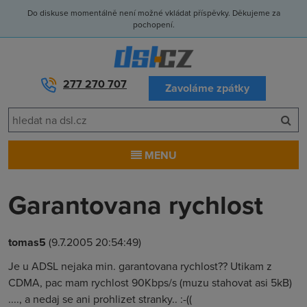
Do diskuse momentálně není možné vkládat příspěvky. Děkujeme za
pochopení.
277 270 707
Zavoláme zpátky
MENU
Garantovana rychlost
tomas5
(9.7.2005 20:54:49)
Je u ADSL nejaka min. garantovana rychlost?? Utikam z
CDMA, pac mam rychlost 90Kbps/s (muzu stahovat asi 5kB)
...., a nedaj se ani prohlizet stranky.. :-((