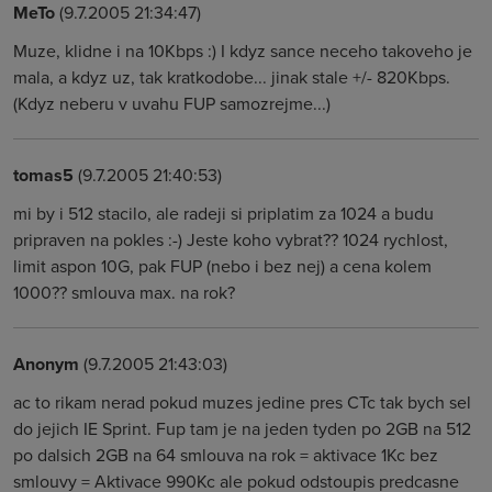
MeTo
(9.7.2005 21:34:47)
Muze, klidne i na 10Kbps :) I kdyz sance neceho takoveho je
mala, a kdyz uz, tak kratkodobe... jinak stale +/- 820Kbps.
(Kdyz neberu v uvahu FUP samozrejme...)
tomas5
(9.7.2005 21:40:53)
mi by i 512 stacilo, ale radeji si priplatim za 1024 a budu
pripraven na pokles :-) Jeste koho vybrat?? 1024 rychlost,
limit aspon 10G, pak FUP (nebo i bez nej) a cena kolem
1000?? smlouva max. na rok?
Anonym
(9.7.2005 21:43:03)
ac to rikam nerad pokud muzes jedine pres CTc tak bych sel
do jejich IE Sprint. Fup tam je na jeden tyden po 2GB na 512
po dalsich 2GB na 64 smlouva na rok = aktivace 1Kc bez
smlouvy = Aktivace 990Kc ale pokud odstoupis predcasne