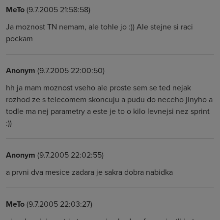
MeTo
(9.7.2005 21:58:58)
Ja moznost TN nemam, ale tohle jo :)) Ale stejne si raci
pockam
Anonym
(9.7.2005 22:00:50)
hh ja mam moznost vseho ale proste sem se ted nejak
rozhod ze s telecomem skoncuju a pudu do neceho jinyho a
todle ma nej parametry a este je to o kilo levnejsi nez sprint
:))
Anonym
(9.7.2005 22:02:55)
a prvni dva mesice zadara je sakra dobra nabidka
MeTo
(9.7.2005 22:03:27)