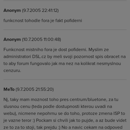
Anonym
(9.7.2005 22:41:12)
funkcnost tohodle fora je fakt pofiderni
Anonym
(10.7.2005 11:00:48)
Funkcnost mistniho fora je dost pofiderni. Myslim ze
administratori DSL.cz by meli svoji pozornost spis obracet na
to aby forum fungovalo jak ma nez na kolikrat nesmyslnou
cenzuru.
MeTo
(9.7.2005 21:55:20)
Nj, taky mam moznost toho pres centrum/bluetone, za tu
slusnou cenu (teda podle dostupnosti kterou uvadi na
webu), nicmene nepohrnu se do toho, protoze zmena ISP to
je vazne teror :) Pockam si chvili jak to pujde, a az bude videt
ze to za to stoji, tak prejdu :) No a navic cekam na odpoved