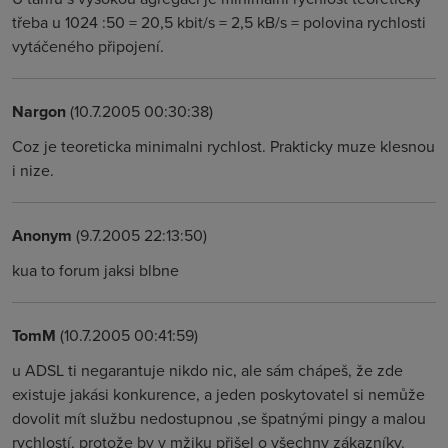
třeba u 1024 :50 = 20,5 kbit/s = 2,5 kB/s = polovina rychlosti
vytáčeného připojení.
Nargon
(10.7.2005 00:30:38)
Coz je teoreticka minimalni rychlost. Prakticky muze klesnou
i nize.
Anonym
(9.7.2005 22:13:50)
kua to forum jaksi blbne
TomM
(10.7.2005 00:41:59)
u ADSL ti negarantuje nikdo nic, ale sám chápeš, že zde
existuje jakási konkurence, a jeden poskytovatel si nemůže
dovolit mít službu nedostupnou ,se špatnými pingy a malou
rychlostí, protože by v mžiku přišel o všechny zákazníky.