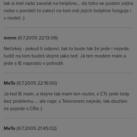
tak si mel radsi zavolat na helpline... do toho se pustim zejtra
nebo v pondeli to zalezi na tom esli jejich helpline funguje i
v nedeli :)
mmm
(9.7.2005 22:13:06)
Nečekej - pokud ti odpoví, tak to bude tak že jede i nejede,
tudíž na tom budeš stejně jako teď. Já ten modem mám a
jede s IE naprosto v pohodě.
MeTo
(9.7.2005 22:16:00)
Ja ted IE mam, a stejne tak mam ten router, s CTc jede tedy
bez problemu.... ale napr. s Telenorem nejede, tak doufam
ze pojede s CRa :)
MeTo
(9.7.2005 21:45:02)