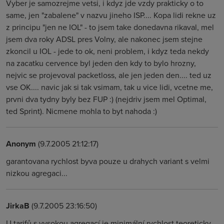
Vyber je samozrejme vetsi, i kdyz jde vzdy prakticky o to
same, jen "zabalene" v nazvu jineho ISP.... Kopa lidi rekne uz
z principu "jen ne IOL" - to jsem take donedavna rikaval, mel
jsem dva roky ADSL pres Volny, ale nakonec jsem stejne
zkoncil u IOL - jede to ok, neni problem, i kdyz teda nekdy
na zacatku cervence byl jeden den kdy to bylo hrozny,
nejvic se projevoval packetloss, ale jen jeden den.... ted uz
vse OK.... navic jak si tak vsimam, tak u vice lidi, vcetne me,
prvni dva tydny byly bez FUP :) (nejdriv jsem mel Optimal,
ted Sprint). Nicmene mohla to byt nahoda :)
Anonym
(9.7.2005 21:12:17)
garantovana rychlost byva pouze u drahych variant s velmi
nizkou agregaci...
JirkaB
(9.7.2005 23:16:50)
U tarifů s vysokou agregací je minimální rychlost teoreticky