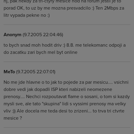
nj, pak nekdy za tri-ctyry mesice hod na forum jestli je to
porad OK, to uz by me mozna presvadcilo :) Ten 2Mbps za
litr vypada pekne no :)
Anonym
(9.7.2005 22:04:46)
to bych snad moh hodit driv :) 8.8. me telekomanc odpoji a
do zacatku zari bych mel byt online
MeTo
(9.7.2005 22:07:01)
No me jde hlavne o to jak to pojede za par mesicu.... vsichni
dobre vedi jak dopadli ISP kteri nabizeli neomezene
prenosy.... Nechci rozpoutavat flame o sosani, o tom si kazdy
mysli sve, ale tato "skupina" lidi s vyssimi prenosy ma velky
vliv :)) Ale docela me teda desi to zrizeni... to trva tri ctvrte
mesice ?