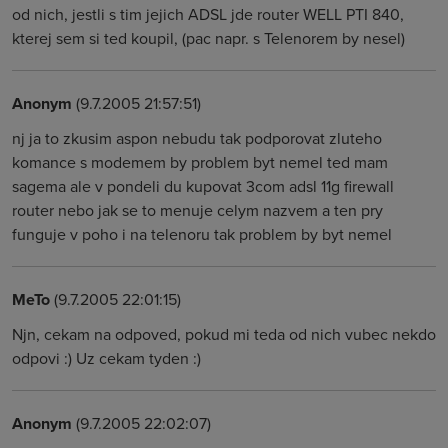
od nich, jestli s tim jejich ADSL jde router WELL PTI 840,
kterej sem si ted koupil, (pac napr. s Telenorem by nesel)
Anonym
(9.7.2005 21:57:51)
nj ja to zkusim aspon nebudu tak podporovat zluteho
komance s modemem by problem byt nemel ted mam
sagema ale v pondeli du kupovat 3com adsl 11g firewall
router nebo jak se to menuje celym nazvem a ten pry
funguje v poho i na telenoru tak problem by byt nemel
MeTo
(9.7.2005 22:01:15)
Njn, cekam na odpoved, pokud mi teda od nich vubec nekdo
odpovi :) Uz cekam tyden :)
Anonym
(9.7.2005 22:02:07)