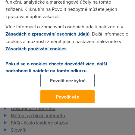
funkční, analytické a marketingové účely na tomto
za vase poznatky
zařízení. Kliknutím na Povolit nezbytné můžete jejich
zpracování úplně zakázat.
Anonym
(15.7.2005 14:13:43)
Více informací o zpracování osobních údajů naleznete v
Zásadách o zpracování osobních údajů
. Další informace o
asi tezko ale existuje dost webu kde se daj mp3 stahnout
cookies a možnosti změnit jejich nastavení naleznete v
jako treba www.emp3finder.com www.mp3search.com atd
Zásadách používání cookies
.
atd
Pokud se o cookies chcete dozvědět více, další
podrobnosti najdete na tomto odkazu.
Povolit nezbytné
Pro zákazníky
Povolit vše
Dostupnost internetu
Měření rychlosti internetu
FAQ - často kladené otázky
Slovník