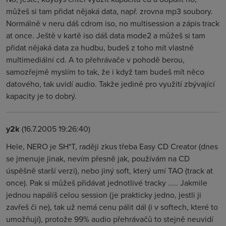
můžeš si tam přidat nějaká data, např. zrovna mp3 soubory.
Normálně v neru dáš cdrom iso, no multisession a zápis track
at once. Ještě v kartě iso dáš data mode2 a můžeš si tam
přidat nějaká data za hudbu, budeš z toho mít vlastně
multimediální cd. A to přehrávače v pohodě berou,
samozřejmě myslím to tak, že i když tam budeš mít něco
datového, tak uvidí audio. Takže jedině pro využití zbývající
kapacity je to dobrý.
y2k
(16.7.2005 19:26:40)
Hele, NERO je SH*T, raději zkus třeba Easy CD Creator (dnes
se jmenuje jinak, nevím přesně jak, používám na CD
úspěšně starší verzi), nebo jiný soft, který umí TAO (track at
once). Pak si můžeš přidávat jednotlivé tracky ..... Jakmile
jednou napálíš celou session (je prakticky jedno, jestli ji
zavřeš či ne), tak už nemá cenu pálit dál (i v softech, které to
umožňují), protože 99% audio přehrávačů to stejně neuvidí