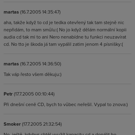
martas
(16.7.2005 14:35:47)
aha, takže když to cd je tedka otevřený tak tam stejně nic
nepřidám, to mam smůlu:( No jo když dělám normální kopii
audia cd tak mi to ani Nero nenabídne tu funkci neuzavírat
cd. No tto je škoda já tam vypálil zatim jenom 4 písnišky:(
martas
(16.7.2005 14:36:50)
Tak váp řesto všem děkuju:)
Petr
(17.7.2005 00:10:44)
Při dnešní ceně CD, bych to vůbec neřešil. Vypal to znova:)
Smoker
(17.7.2005 21:32:54)
No, ještě, kdybys chtěl využít kapacitu cd a dopálit ho,