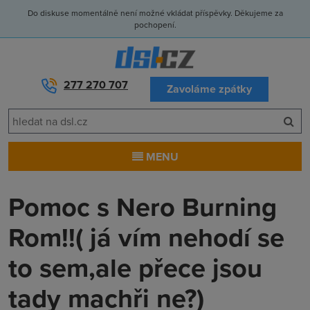
Do diskuse momentálně není možné vkládat příspěvky. Děkujeme za
pochopení.
277 270 707
Zavoláme zpátky
MENU
Pomoc s Nero Burning
Rom!!( já vím nehodí se
to sem,ale přece jsou
tady machři ne?)