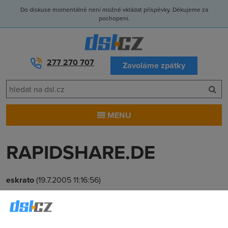
Do diskuse momentálně není možné vkládat příspěvky. Děkujeme za
pochopení.
277 270 707
Zavoláme zpátky
MENU
RAPIDSHARE.DE
eskrato
(19.7.2005 11:16:56)
Moc moc prosim, nech mi niekto poradi, ako sa odtialto
stahuje.Po zadani adresi mi vypise hotovo, ale nic sa tam
nezobrazi...