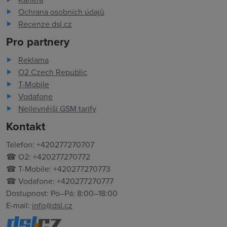
Ochrana osobních údajů
Recenze dsl.cz
Pro partnery
Reklama
O2 Czech Republic
T-Mobile
Vodafone
Nejlevnější GSM tarify
Kontakt
Telefon: +420277270707
☎ O2: +420277270772
☎ T-Mobile: +420277270773
☎ Vodafone: +420277270777
Dostupnost: Po–Pá: 8:00–18:00
E-mail:
info@dsl.cz