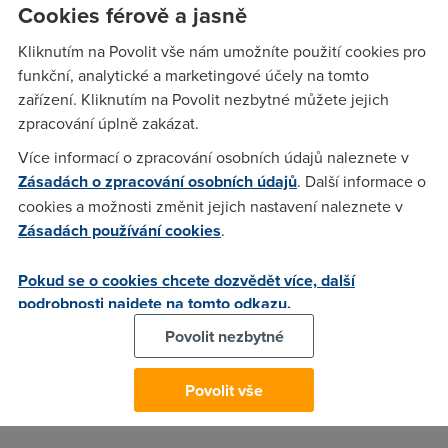
Cookies férově a jasně
Kliknutím na Povolit vše nám umožníte použití cookies pro
Jarda
(7.8.2005 21:16:16)
funkční, analytické a marketingové účely na tomto
No to je uplně v pohodě ,až se ti objeví hotovo tak sjedeš na
zařízení. Kliknutím na Povolit nezbytné můžete jejich
konec stránky a tam jsou dvě tlačítka Free a Premium
zpracování úplně zakázat.
,klikbneš na Free a počkáš až se načte druhá stránka ,kde
Více informací o zpracování osobních údajů naleznete v
dole je informace v sekundách,které ubývají až je nula tak se
Zásadách o zpracování osobních údajů
. Další informace o
ti objeví přímo ten odkaz na stáhnutí ,klikneš a
cookies a možnosti změnit jejich nastavení naleznete v
stahuješ.Omezení je za hodinu 50 MB a myslím ,že 250 MB
Zásadách používání cookies
.
tě to už nepustí až další den ,mají ještě Happy Hours -můžeš
stahovat bez omezení ale to je od 03 do 05 ráno což je nic
Pokud se o cookies chcete dozvědět více, další
moc.
podrobnosti najdete na tomto odkazu.
Povolit nezbytné
Anonym
(7.8.2005 23:21:11)
Povolit vše
To je hezké, ale co to má společného s DSL?