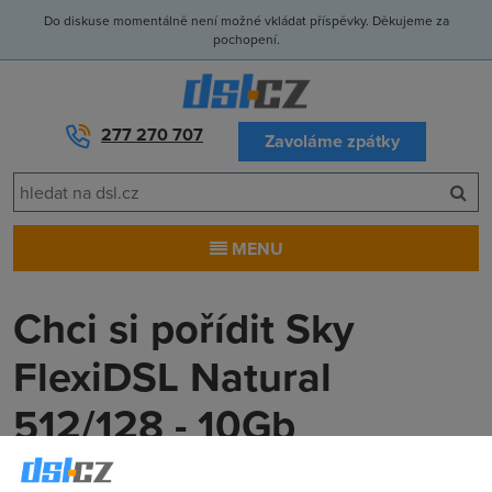
Do diskuse momentálně není možné vkládat příspěvky. Děkujeme za
pochopení.
277 270 707
Zavoláme zpátky
MENU
Chci si pořídit Sky
FlexiDSL Natural
512/128 - 10Gb
Drobeček
(19.7.2005 21:37:22)