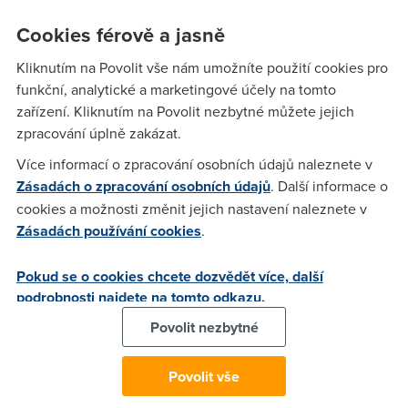
od SkyNet. Máte někdo zkušenost? Jak to jede?
Cookies férově a jasně
Kliknutím na Povolit vše nám umožníte použití cookies pro
funkční, analytické a marketingové účely na tomto
Anonym
(22.7.2005 21:00:28)
zařízení. Kliknutím na Povolit nezbytné můžete jejich
Tak se "kurnik" někdo ozvěte ............
zpracování úplně zakázat.
Více informací o zpracování osobních údajů naleznete v
Jedlator
(22.7.2005 22:11:25)
Zásadách o zpracování osobních údajů
. Další informace o
cookies a možnosti změnit jejich nastavení naleznete v
Mám tuto službu s limitem 3Gb asi 4měsíce, jen 1xza tu dobu
Zásadách používání cookies
.
to nejelo (výpadek 1den). Hodnoty ze zdejšího Speedmetru:
Rychlost stahování dat: 53.1 KB/sec Rychlost připojení k
Pokud se o cookies chcete dozvědět více, další
Internetu: 424.6 Kbps Ping neřeším protože hry po netu
podrobnosti najdete na tomto odkazu.
nehraju. Podotýkám, že jsem min. 3km od ústředny. Jsem
spokojen, pouze uvažuju o přechodu na tebou zvolený limit
Povolit nezbytné
10Gb. Jen zásadně neodepisují na maily, odpovědi jsem se
většinou nedočkal (urgoval jsem zřízení email. schránky).
Povolit vše