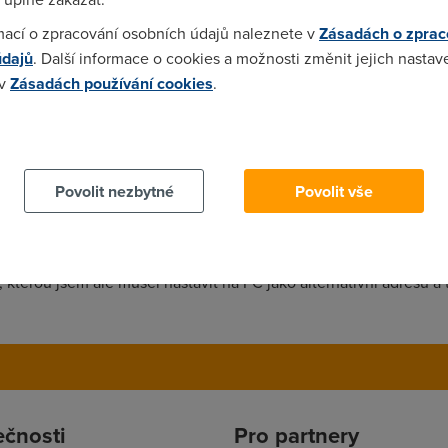
rovidera(Telecom) az na ten router. Zkratka abych se na ten route
mací o zpracování osobních údajů naleznete v
Zásadách o zprac
li jsi neco takoveho zkousel tak díky za odpověď.
údajů
. Další informace o cookies a možnosti změnit jejich nastav
 v
Zásadách používání cookies
.
 cookies chcete dozvědět více, další podrobnosti najdete na t
poskytovatele pocitaci (nebo routeru) za nim pokud si o to poz
Povolit nezbytné
Povolit vše
ke koupi. Nějak na něm nefunguje DHCP. Přestože mám vše spr
/IP se mi PC nastaví stejná adresa jako má modem ve WAN. Cca 
, kterou jsem ale musel nastavit na PC jako alternativní adresu a
ečnosti
Pro partnery