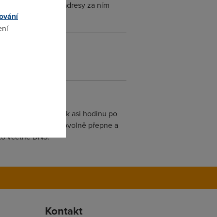
r, popř. i na další adresy za ním
ování
ení
omto
ada pres DHCP.
ávně nastaveno, tak asi hodinu po
po hodině se to samovolně přepne a
 to včetně DNS.
Kontakt