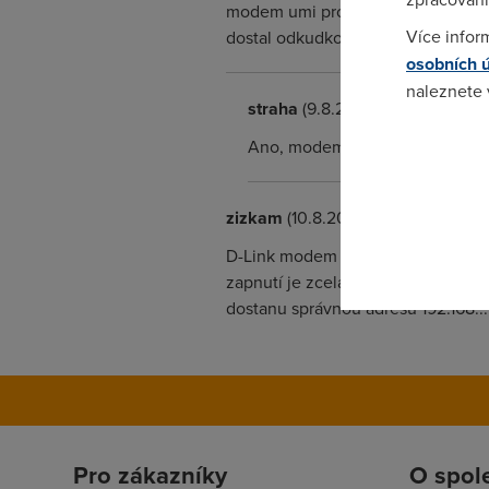
modem umi propustit IP adresu od p
Více infor
dostal odkudkoliv z internetu.Jest
osobních 
naleznete
straha
(9.8.2005 12:39:11)
Pokud se o
Ano, modem preda IP adresu od 
odkazu.
zizkam
(10.8.2005 09:54:42)
D-Link modem vůbec nedoporučuji 
zapnutí je zcela průchozí a v TCP
dostanu správnou adresu 192.168...
Pro zákazníky
O spol