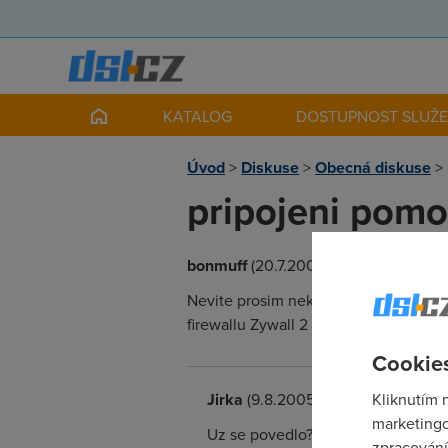
KATALOG
DOSTUPNOST SLUŽ
Úvod
>
Diskuse
>
Obecná diskuse
>
pripojeni pomo
bonmuff
(20.7.2005 01:45:48)
Nevite prosim nekdo jak nakonfigurov
firewallu Zywall 2 , ktery chci vyuzit
Cookies
Jirka
(9.8.2005 12:16:56)
Kliknutím 
marketingo
Uz se povedlo? Uvazuju okoupi to
zpracování