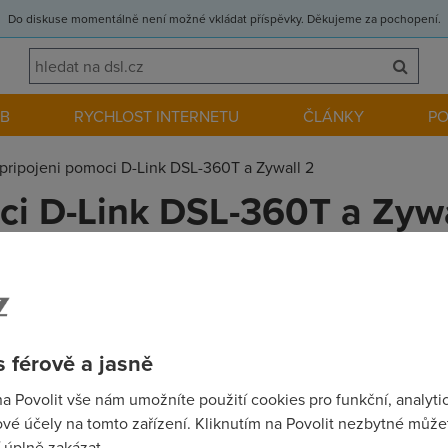
Do diskuse momentálně není možné vkládat příspěvky. Děkujeme za pochopení.
EB
RYCHLOST INTERNETU
ČLÁNKY
P
pripojeni pomoci D-Link DSL-360T a Zywall 2
ci D-Link DSL-360T a Zywa
at pripojeni k internetu pomoci modemu D-Link DSL-360T (sluzba
 k vytvoreni male domaci LANky? Nejak mi to nejde a nejde...
 férově a jasně
na Povolit vše nám umožníte použití cookies pro funkční, analyti
vé účely na tomto zařízení. Kliknutím na Povolit nezbytné můžet
hoto modemu na Internet expres spolecne s routrem Asus WL500
 úplně zakázat.