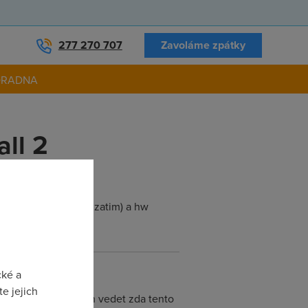
277 270 707
Zavoláme zpátky
ORADNA
ll 2
 Internet Express, zatim) a hw
cké a
e jejich
G. Potreboval bych vedet zda tento