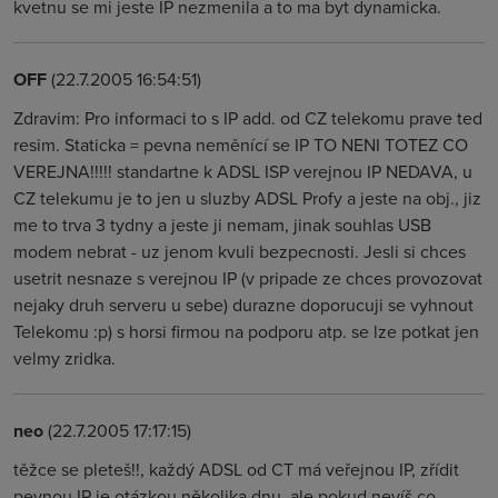
kvetnu se mi jeste IP nezmenila a to ma byt dynamicka.
OFF
(22.7.2005 16:54:51)
Zdravim: Pro informaci to s IP add. od CZ telekomu prave ted
resim. Staticka = pevna neměnící se IP TO NENI TOTEZ CO
VEREJNA!!!!! standartne k ADSL ISP verejnou IP NEDAVA, u
CZ telekumu je to jen u sluzby ADSL Profy a jeste na obj., jiz
me to trva 3 tydny a jeste ji nemam, jinak souhlas USB
modem nebrat - uz jenom kvuli bezpecnosti. Jesli si chces
usetrit nesnaze s verejnou IP (v pripade ze chces provozovat
nejaky druh serveru u sebe) durazne doporucuji se vyhnout
Telekomu :p) s horsi firmou na podporu atp. se lze potkat jen
velmy zridka.
neo
(22.7.2005 17:17:15)
těžce se pleteš!!, každý ADSL od CT má veřejnou IP, zřídit
pevnou IP je otázkou několika dnu, ale pokud nevíš co