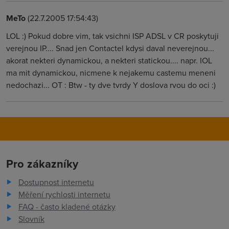
MeTo
(22.7.2005 17:54:43)
LOL :) Pokud dobre vim, tak vsichni ISP ADSL v CR poskytuji
verejnou IP.... Snad jen Contactel kdysi daval neverejnou...
akorat nekteri dynamickou, a nekteri statickou.... napr. IOL
ma mit dynamickou, nicmene k nejakemu castemu meneni
nedochazi... OT : Btw - ty dve tvrdy Y doslova rvou do oci :)
Pro zákazníky
Dostupnost internetu
Měření rychlosti internetu
FAQ - často kladené otázky
Slovník