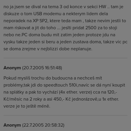
no ja jsem se dival na tema 3 od konce v sekci HW .. tam je
diskuze o tom USB modemu a nekterym lidem dela
neporadek na XP SP2, ktere teda mam , takze nevim jestli to
mam riskovat a jit do toho ... jeslti pridat 2500 za to stoji
nebo ne.PC doma budu mit zatim jeden protoze jdu na
vysku takze jeden si beru a jeden zustava doma, takze vic pc
se doma zrejme v nejblizzi dobe neplanuje.
Anonym
(20.7.2005 16:51:48)
Pokud myslíš trochu do budoucna a nechceš mít
problémy,tak jdi do speedtouch 510i,navíc se dá nyní koupit
na splátky a pak to vychází (4x ether. verze) cca na 120,-
Kč/měsíc na 2 roky a asi 450,- Kč jednorázově,u 1x ether.
verze je to ještě méně.
Anonym
(22.7.2005 20:58:32)