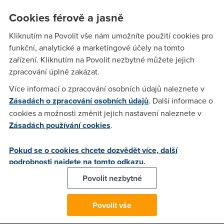
nainstalovaných windows padá,zatímco ether. modem si
dělá všechno sám,nezatěžuje PC,má firewall a na PC se
Cookies férově a jasně
nemusí nic instalovat.Prostě se jen připojí a jsi na
Kliknutím na Povolit vše nám umožníte použití cookies pro
netu.Pokud jde o statickou ip,tak nějaký ISP ji má a nějaký
funkční, analytické a marketingové účely na tomto
ne a nějaký za příplatek,pokud jsi statickou myslel
zařízení. Kliknutím na Povolit nezbytné můžete jejich
veřejnou,tak veřejná ip je u každého adsl.
zpracování úplně zakázat.
Více informací o zpracování osobních údajů naleznete v
MeTo
(20.7.2005 16:25:28)
Zásadách o zpracování osobních údajů
. Další informace o
30% vykonu ? :) LOL :) To je samozrejme blabol, USB modem
cookies a možnosti změnit jejich nastavení naleznete v
30% vykonu CPU nebere, pouzival jsem USB modem pres
Zásadách používání cookies
.
dva roky, a zatizeni minimalni. Jedina velka nevyhoda
nastava pokud chcete pripojit doma vic pocitacu. Windows
Pokud se o cookies chcete dozvědět více, další
sdileni totiz nekdy dost zlobi. Ale pokud mate jen jedno PC,
podrobnosti najdete na tomto odkazu.
tak USB modem neni problem. (teda aspon na Win XP, na
Povolit nezbytné
98SE to delalo problemy pri instalaci)
Povolit vše
FuZZi
(20.7.2005 16:29:46)