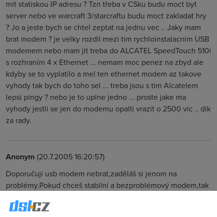
mit statiskou IP adresu ? Tzn třeba v CSku budu moct byt
server nebo ve warcraft 3/starcraftu budu moct zakladat hry
? Jo a jeste bych se chtel zeptat na jednu vec .. Jaky mam
brat modem ? je velky rozdil mezi tim rychloinstalacnim USB
modemem nebo mam jit treba do ALCATEL SpeedTouch 510i
s rozhraním 4 x Ethernet ... nemam moc penez na zbyd ale
kdyby se to vyplatilo a mel ten ethernet modem az takove
vyhody tak bych do toho sel ... treba jsou s tim Alcatelem
lepsi pingy ? nebo je to uplne jedno ... proste jake ma
vyhody jestli se jen do modemu opalti vrazit o 2500 vic .. dik
za rady.
Anonym
(20.7.2005 16:20:57)
Doporučuji usb modem nebrat,zaděláš si jenom na
problémy.Pokud chceš stabilní a bezproblémový modem,tak
jedině speedtouch 510i nebo jiný ether. modem.USB modem
je SW modem a zatěžuje CPU cca 30 % výkonu a na špatně