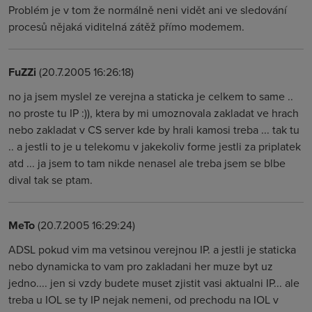
Problém je v tom že normálně neni vidět ani ve sledování
procesů nějaká viditelná zátěž přímo modemem.
FuZZi
(20.7.2005 16:26:18)
no ja jsem myslel ze verejna a staticka je celkem to same ..
no proste tu IP :)), ktera by mi umoznovala zakladat ve hrach
nebo zakladat v CS server kde by hrali kamosi treba ... tak tu
.. a jestli to je u telekomu v jakekoliv forme jestli za priplatek
atd ... ja jsem to tam nikde nenasel ale treba jsem se blbe
dival tak se ptam.
MeTo
(20.7.2005 16:29:24)
ADSL pokud vim ma vetsinou verejnou IP. a jestli je staticka
nebo dynamicka to vam pro zakladani her muze byt uz
jedno.... jen si vzdy budete muset zjistit vasi aktualni IP... ale
treba u IOL se ty IP nejak nemeni, od prechodu na IOL v