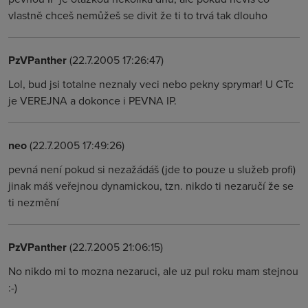
vlastně chceš nemůžeš se divit že ti to trvá tak dlouho
PzVPanther
(22.7.2005 17:26:47)
Lol, bud jsi totalne neznaly veci nebo pekny sprymar! U CTc
je VEREJNA a dokonce i PEVNA IP.
neo
(22.7.2005 17:49:26)
pevná není pokud si nezažádáš (jde to pouze u služeb profi)
jinak máš veřejnou dynamickou, tzn. nikdo ti nezaručí že se
ti nezmění
PzVPanther
(22.7.2005 21:06:15)
No nikdo mi to mozna nezaruci, ale uz pul roku mam stejnou
:-)