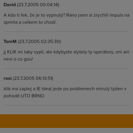
David
(23.7.2005 00:04:14)
A kdo ti řek, že je to vypnutý? Ráno jsem si zrychlil impuls na
sprinta a celkem to chodí.
TomM
(23.7.2005 02:35:30)
jj KLIK mi taky vypli, ale kdybyste slyšely ty operátory, oni ani
neví o co gou!
rosi
(23.7.2005 06:13:51)
klik ma zaplej a IE Ideal jede po problemech minulý týden v
pohodě.UTO BRNO