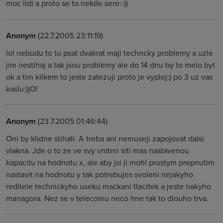
moc lidi a proto se to nekde sere:-))
Anonym
(22.7.2005 23:11:19)
lol nebudu to tu psat dvakrat maji techncky problemy a uzle
jim nestihaj a tak jsou problemy ale do 14 dnu by to melo byt
ok a tim klikem to jeste zatezuji proto je vyplej:) po 3 uz vas
kaslu:))O!
Anonym
(23.7.2005 01:46:44)
Oni by klidne stihali. A treba ani nemuseji zapojovat dalsi
vlakna. Jde o to ze ve svy vnitrni siti mas nastavenou
kapacitu na hodnotu x, ale aby jsi ji mohl prostym prepnutim
nastavit na hodnotu y tak potrebujes svoleni nejakyho
reditele technickyho useku mackani tlacitek a jeste nakyho
managora. Nez se v telecomu neco hne tak to dlouho trva.