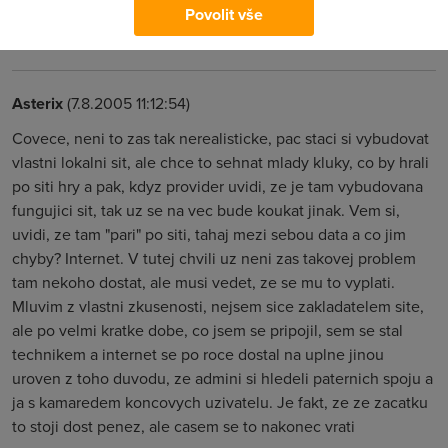
Povolit vše
peněz (bohužel bych musel ze sví kapsi) tak tímhle to je
zatím na mrtvím bodě místním sítím zdar
Asterix
(7.8.2005 11:12:54)
Covece, neni to zas tak nerealisticke, pac staci si vybudovat
vlastni lokalni sit, ale chce to sehnat mlady kluky, co by hrali
po siti hry a pak, kdyz provider uvidi, ze je tam vybudovana
fungujici sit, tak uz se na vec bude koukat jinak. Vem si,
uvidi, ze tam "pari" po siti, tahaj mezi sebou data a co jim
chyby? Internet. V tutej chvili uz neni zas takovej problem
tam nekoho dostat, ale musi vedet, ze se mu to vyplati.
Mluvim z vlastni zkusenosti, nejsem sice zakladatelem site,
ale po velmi kratke dobe, co jsem se pripojil, sem se stal
technikem a internet se po roce dostal na uplne jinou
uroven z toho duvodu, ze admini si hledeli paternich spoju a
ja s kamaredem koncovych uzivatelu. Je fakt, ze ze zacatku
to stoji dost penez, ale casem se to nakonec vrati