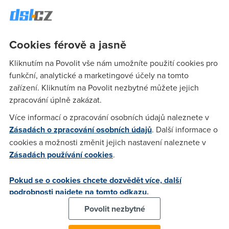
internetové sítě. Stále více menších měst se totiž rozhodlo
nabídnout svým občanům internetové služby buď zcela
zdarma, nebo za nízký peníz.
Cookies férově a jasně
Kliknutím na Povolit vše nám umožníte použití cookies pro
Anonym
(25.7.2005 13:27:03)
funkční, analytické a marketingové účely na tomto
to beru je to i u nas ,???
zařízení. Kliknutím na Povolit nezbytné můžete jejich
zpracování úplně zakázat.
Více informací o zpracování osobních údajů naleznete v
ddddx
(25.7.2005 15:03:50)
Zásadách o zpracování osobních údajů
. Další informace o
Je to divné, ale některé obce u nás to provozujou. Bohužel
cookies a možnosti změnit jejich nastavení naleznete v
u mě ne.
Zásadách používání cookies
.
Pokud se o cookies chcete dozvědět více, další
dratenikfox
(26.7.2005 14:26:05)
podrobnosti najdete na tomto odkazu.
me o tom povídej ja sem o to na zastupitelstvu dost bojoval
Povolit nezbytné
úproblem je ten ze sem dostat nějakýho provajdra je
problém jedine skusit postavit skušební trasu z vlastních