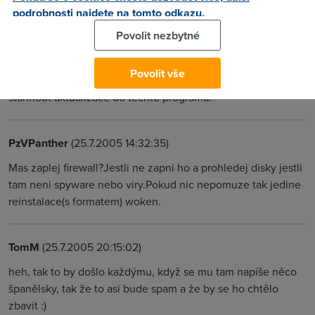
podrobnosti najdete na tomto odkazu.
Povolit nezbytné
Nargon
(25.7.2005 14:16:48)
Asi nejakej vir, radim format a install win. Pak nainstalovat
Povolit vše
frewall, antivir, antispyware, a pak az se pripojit na net a
stahnout aktualizace do techto programu.
PzVPanther
(25.7.2005 14:32:35)
Mas zaplej firewall?Jestli ne zapni ho a prohledej disky jestli
tam neni spyware nebo viry.Pokud nic nepomuze tak jedine
reinstalace(s formatem) woken.
TomM
(25.7.2005 20:15:02)
heh, tak to by došlo každýmu, když se mu tam napíše něco
španělsky, tak že to asi bude spam a že by se ho chtělo
zbavit :)