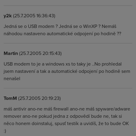
y2k
(25.7.2005 16:36:43)
Jedná se o USB modem ? Jedná se o WinXP ? Nemáš
náhodou nastaveno automatické odpojení po hodině ??
Martin
(25.7.2005 20:15:43)
USB modem to je a windows xs to taky je ..No prohledal
jsem nastavení a tak a automatické odpojení po hodině sem
nenašel
TomM
(25.7.2005 20:19:23)
máš antivir ano-ne máš firewall ano-ne máš spyware/adware
remover ano-ne pokud jedna z odpovědí bude ne, tak si
něco honem doinstaluj, spusť testík a uvidíš, že to bude OK
:)