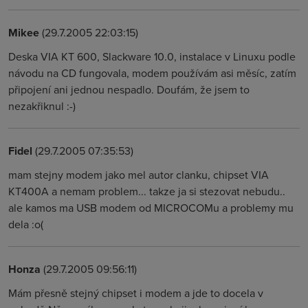
Mikee
(29.7.2005 22:03:15)
Deska VIA KT 600, Slackware 10.0, instalace v Linuxu podle
návodu na CD fungovala, modem používám asi měsíc, zatím
připojení ani jednou nespadlo. Doufám, že jsem to
nezakřiknul :-)
Fidel
(29.7.2005 07:35:53)
mam stejny modem jako mel autor clanku, chipset VIA
KT400A a nemam problem... takze ja si stezovat nebudu..
ale kamos ma USB modem od MICROCOMu a problemy mu
dela :o(
Honza
(29.7.2005 09:56:11)
Mám přesně stejný chipset i modem a jde to docela v