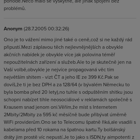
pohodě.Něco málo se vyskytne, ale jinak spojení bez
problémů.
Anonym
(28.7.2005 00:32:26)
Ono je to vážení mimo jiné také o ceně,což si ne každý rád
připustí.Mezi záplavou těch nejlevnějnějších a obvykle
akčních nabídek je obvykle více jak polovina téměř
nepoužitelnách zařízení a služeb.Ale to je skutečně jen na
Vaší volbě,obvykle je nejvíce propagovaná věc tím
největším shitem - vizt ČT a jeho IE ze 399 Kč.Pak se
dovíš,že ti je bez DPH a za 128/64 (v bývalém Německu to
byla bomba před 20 lety),no tuhle s odpuštěním shitku jsou
schopni nabízet tihle neosociálové v reklamách společně s
Krausem snad jenom oni.Věřím,že míst s Internetem
2Mbity/2Mbity za 595 kč měsíčně bude přibývat úměrně
WiFi providerům.Ono se to Telecomu špatně řiká,ale vsadili s
kabelama před 10 rokama na špatnou kartu.Ty bolšánský
dráty jim prostě víc nepustí.Je to jako s ISDN,ty aimpotenti z