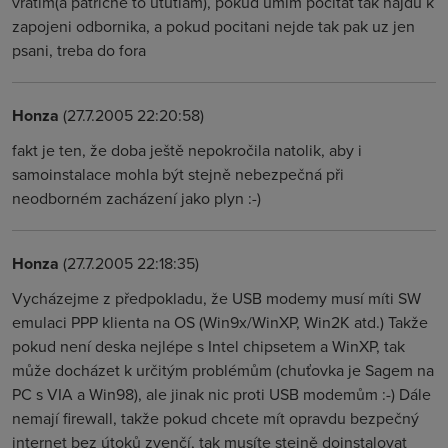
vratim(a patricne to ututlam), pokud umim pocitat tak najdu k
zapojeni odbornika, a pokud pocitani nejde tak pak uz jen
psani, treba do fora
Honza
(27.7.2005 22:20:58)
fakt je ten, že doba ještě nepokročila natolik, aby i
samoinstalace mohla být stejně nebezpečná při
neodborném zacházení jako plyn :-)
Honza
(27.7.2005 22:18:35)
Vycházejme z předpokladu, že USB modemy musí míti SW
emulaci PPP klienta na OS (Win9x/WinXP, Win2K atd.) Takže
pokud není deska nejlépe s Intel chipsetem a WinXP, tak
může docházet k určitým problémům (chuťovka je Sagem na
PC s VIA a Win98), ale jinak nic proti USB modemům :-) Dále
nemají firewall, takže pokud chcete mít opravdu bezpečný
internet bez útoků zvenčí, tak musíte stejně doinstalovat