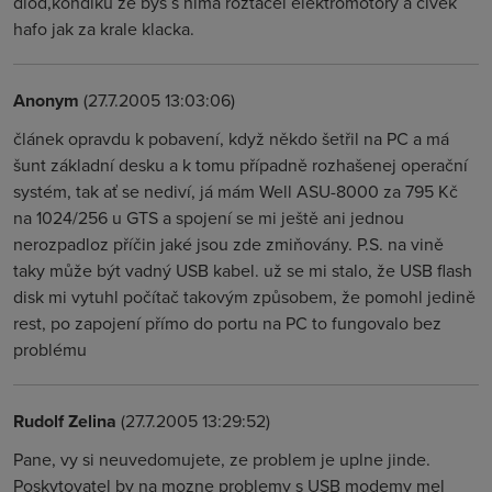
diod,kondiku ze bys s nima roztacel elektromotory a civek
hafo jak za krale klacka.
Anonym
(27.7.2005 13:03:06)
článek opravdu k pobavení, když někdo šetřil na PC a má
šunt základní desku a k tomu případně rozhašenej operační
systém, tak ať se nediví, já mám Well ASU-8000 za 795 Kč
na 1024/256 u GTS a spojení se mi ještě ani jednou
nerozpadloz příčin jaké jsou zde zmiňovány. P.S. na vině
taky může být vadný USB kabel. už se mi stalo, že USB flash
disk mi vytuhl počítač takovým způsobem, že pomohl jedině
rest, po zapojení přímo do portu na PC to fungovalo bez
problému
Rudolf Zelina
(27.7.2005 13:29:52)
Pane, vy si neuvedomujete, ze problem je uplne jinde.
Poskytovatel by na mozne problemy s USB modemy mel