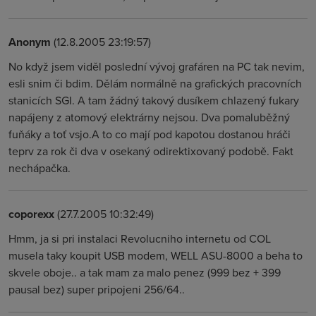
Anonym
(12.8.2005 23:19:57)
No když jsem viděl poslední vývoj grafáren na PC tak nevim,
esli snim či bdim. Dělám normálně na grafických pracovních
stanicích SGI. A tam žádný takový dusíkem chlazený fukary
napájeny z atomový elektrárny nejsou. Dva pomaluběžný
fuňáky a toť vsjo.A to co mají pod kapotou dostanou hráči
teprv za rok či dva v osekaný odirektixovaný podobě. Fakt
nechápačka.
coporexx
(27.7.2005 10:32:49)
Hmm, ja si pri instalaci Revolucniho internetu od COL
musela taky koupit USB modem, WELL ASU-8000 a beha to
skvele oboje.. a tak mam za malo penez (999 bez + 399
pausal bez) super pripojeni 256/64..