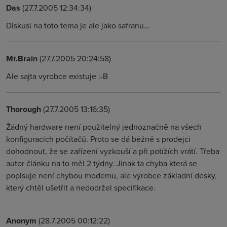
Das
(27.7.2005 12:34:34)
Diskusi na toto tema je ale jako safranu...
Mr.Brain
(27.7.2005 20:24:58)
Ale sajta vyrobce existuje :-B
Thorough
(27.7.2005 13:16:35)
Žádný hardware není použitelný jednoznačně na všech
konfiguracích počítačů. Proto se dá běžně s prodejci
dohodnout, že se zařízení vyzkouší a při potížích vrátí. Třeba
autor článku na to měl 2 týdny. Jinak ta chyba která se
popisuje není chybou modemu, ale výrobce základní desky,
který chtěl ušetřit a nedodržel specifikace.
Anonym
(28.7.2005 00:12:22)