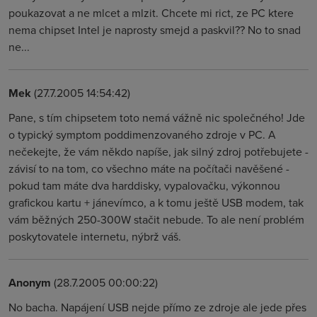
poukazovat a ne mlcet a mlzit. Chcete mi rict, ze PC ktere
nema chipset Intel je naprosty smejd a paskvil?? No to snad
ne...
Mek
(27.7.2005 14:54:42)
Pane, s tím chipsetem toto nemá vážně nic společného! Jde
o typický symptom poddimenzovaného zdroje v PC. A
nečekejte, že vám někdo napíše, jak silný zdroj potřebujete -
závisí to na tom, co všechno máte na počítači navěšené -
pokud tam máte dva harddisky, vypalovačku, výkonnou
grafickou kartu + jánevímco, a k tomu ještě USB modem, tak
vám běžných 250-300W stačit nebude. To ale není problém
poskytovatele internetu, nýbrž váš.
Anonym
(28.7.2005 00:00:22)
No bacha. Napájení USB nejde přímo ze zdroje ale jede přes