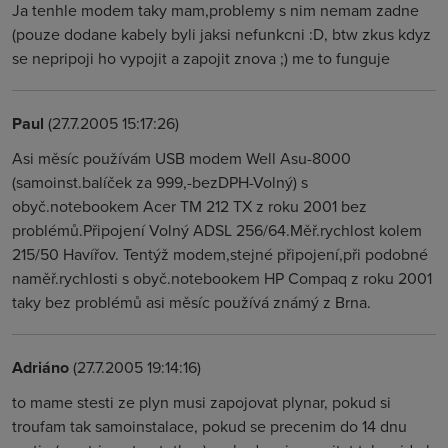
Ja tenhle modem taky mam,problemy s nim nemam zadne
(pouze dodane kabely byli jaksi nefunkcni :D, btw zkus kdyz
se nepripoji ho vypojit a zapojit znova ;) me to funguje
Paul
(27.7.2005 15:17:26)
Asi měsíc používám USB modem Well Asu-8000
(samoinst.balíček za 999,-bezDPH-Volný) s
obyč.notebookem Acer TM 212 TX z roku 2001 bez
problémů.Připojení Volný ADSL 256/64.Měř.rychlost kolem
215/50 Havířov. Tentýž modem,stejné připojení,při podobné
naměř.rychlosti s obyč.notebookem HP Compaq z roku 2001
taky bez problémů asi měsíc používá známý z Brna.
Adriáno
(27.7.2005 19:14:16)
to mame stesti ze plyn musi zapojovat plynar, pokud si
troufam tak samoinstalace, pokud se precenim do 14 dnu