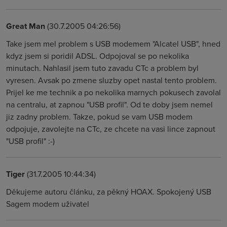
Great Man
(30.7.2005 04:26:56)
Take jsem mel problem s USB modemem "Alcatel USB", hned
kdyz jsem si poridil ADSL. Odpojoval se po nekolika
minutach. Nahlasil jsem tuto zavadu CTc a problem byl
vyresen. Avsak po zmene sluzby opet nastal tento problem.
Prijel ke me technik a po nekolika marnych pokusech zavolal
na centralu, at zapnou "USB profil". Od te doby jsem nemel
jiz zadny problem. Takze, pokud se vam USB modem
odpojuje, zavolejte na CTc, ze chcete na vasi lince zapnout
"USB profil" :-)
Tiger
(31.7.2005 10:44:34)
Děkujeme autoru článku, za pěkný HOAX. Spokojený USB
Sagem modem uživatel