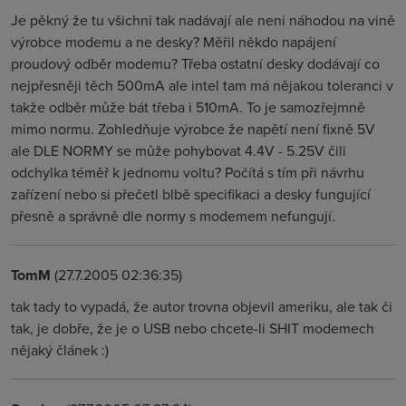
Je pěkný že tu všichni tak nadávají ale neni náhodou na vině
výrobce modemu a ne desky? Měřil někdo napájení
proudový odběr modemu? Třeba ostatní desky dodávají co
nejpřesněji těch 500mA ale intel tam má nějakou toleranci v
takže odběr může bát třeba i 510mA. To je samozřejmně
mimo normu. Zohledňuje výrobce že napětí není fixně 5V
ale DLE NORMY se může pohybovat 4.4V - 5.25V čili
odchylka téměř k jednomu voltu? Počítá s tím při návrhu
zařízení nebo si přečetl blbě specifikaci a desky fungující
přesně a správně dle normy s modemem nefungují.
TomM
(27.7.2005 02:36:35)
tak tady to vypadá, že autor trovna objevil ameriku, ale tak či
tak, je dobře, že je o USB nebo chcete-li SHIT modemech
nějaký článek :)