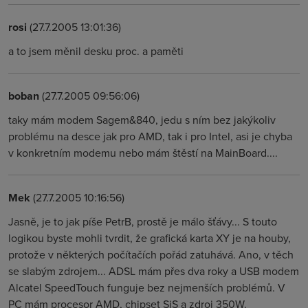
rosi
(27.7.2005 13:01:36)
a to jsem měnil desku proc. a paměti
boban
(27.7.2005 09:56:06)
taky mám modem Sagem&840, jedu s ním bez jakýkoliv
problému na desce jak pro AMD, tak i pro Intel, asi je chyba
v konkretním modemu nebo mám štěstí na MainBoard....
Mek
(27.7.2005 10:16:56)
Jasně, je to jak píše PetrB, prostě je málo šťávy... S touto
logikou byste mohli tvrdit, že grafická karta XY je na houby,
protože v některých počítačích pořád zatuhává. Ano, v těch
se slabým zdrojem... ADSL mám přes dva roky a USB modem
Alcatel SpeedTouch funguje bez nejmenších problémů. V
PC mám procesor AMD, chipset SiS a zdroj 350W.