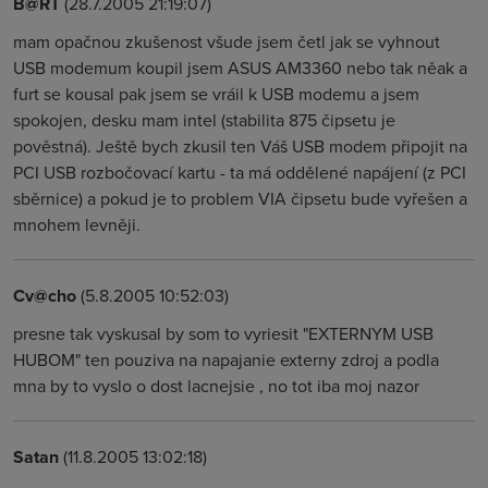
B@RT
(28.7.2005 21:19:07)
mam opačnou zkušenost všude jsem četl jak se vyhnout
USB modemum koupil jsem ASUS AM3360 nebo tak něak a
furt se kousal pak jsem se vráil k USB modemu a jsem
spokojen, desku mam intel (stabilita 875 čipsetu je
pověstná). Ještě bych zkusil ten Váš USB modem připojit na
PCI USB rozbočovací kartu - ta má oddělené napájení (z PCI
sběrnice) a pokud je to problem VIA čipsetu bude vyřešen a
mnohem levněji.
Cv@cho
(5.8.2005 10:52:03)
presne tak vyskusal by som to vyriesit "EXTERNYM USB
HUBOM" ten pouziva na napajanie externy zdroj a podla
mna by to vyslo o dost lacnejsie , no tot iba moj nazor
Satan
(11.8.2005 13:02:18)