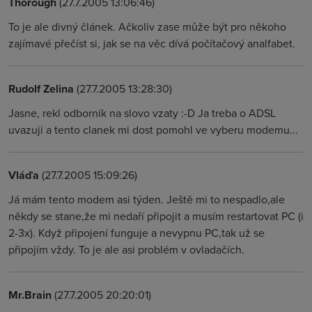
Thorough
(27.7.2005 13:06:46)
To je ale divný článek. Ačkoliv zase může být pro někoho
zajímavé přečíst si, jak se na věc dívá počítačový analfabet.
Rudolf Zelina
(27.7.2005 13:28:30)
Jasne, rekl odbornik na slovo vzaty :-D Ja treba o ADSL
uvazuji a tento clanek mi dost pomohl ve vyberu modemu...
Vláďa
(27.7.2005 15:09:26)
Já mám tento modem asi týden. Ještě mi to nespadlo,ale
někdy se stane,že mi nedaří připojit a musím restartovat PC (i
2-3x). Když připojení funguje a nevypnu PC,tak už se
připojím vždy. To je ale asi problém v ovladačích.
Mr.Brain
(27.7.2005 20:20:01)