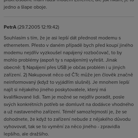
jedno a šlape oboje.
PetrA
(29.7.2005 12:19:42)
Souhlasím s tím, že je asi lepší dát přednost modemu s
ethernetem. Přesto v daném případě bych před koupí jiného
modemu nejdřív vyzkoušel napájený rozbočovač, to by
mohlo problémy (aspoň ty s napájením) vyřešit. Jinak
obecně: 1) Napájení přes USB je občas problém i u jiných
zařízení. 2) Nakupovat něco od ČTc může jen člověk značně
neinformovaný (když to vyjádřím slušně). Je mnohem lepší
najít si nějakého jiného poskytovatele, který má
kvalifikované lidi. Tam je možné se nejdřív poradit, posle
svých konkrétních potřeb se domluvit na dodávce vhodného
a už nastaveného zařízení. Téměř samozřejmostí je, že se
dohodnete, že když to zařízení nebude z nějakého důvodu
vyhovovat, tak se to vymění za něco jiného - zpravidla
lepšího, ale dražšího.