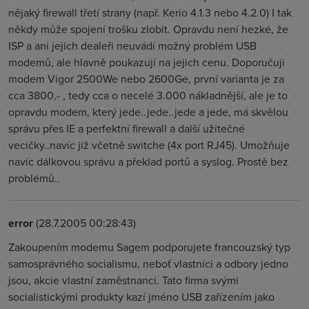
nějaký firewall třetí strany (např. Kerio 4.1.3 nebo 4.2.0) I tak
někdy může spojení trošku zlobit. Opravdu není hezké, že
ISP a ani jejich dealeři neuvádí možný problém USB
modemů, ale hlavně poukazují na jejich cenu. Doporučuji
modem Vigor 2500We nebo 2600Ge, první varianta je za
cca 3800,- , tedy cca o necelé 3.000 nákladnější, ale je to
opravdu modem, který jede..jede..jede a jede, má skvělou
správu přes IE a perfektní firewall a další užitečné
vecičky..navíc již včetně switche (4x port RJ45). Umožňuje
navíc dálkovou správu a překlad portů a syslog. Prostě bez
problémů..
error
(28.7.2005 00:28:43)
Zakoupením modemu Sagem podporujete francouzský typ
samosprávného socialismu, neboť vlastníci a odbory jedno
jsou, akcie vlastní zaměstnanci. Tato firma svými
socialistickými produkty kazí jméno USB zařízením jako