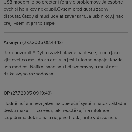
USB modem je po precteni fora vic problemovy.Ja osobne
bych si ho nikdy nekoupil.Ovsem proti gustu zadny
disputat.Kazdy si musi udelat zaver sam.Ja usb nikdy,jinak
preji vsem at jim to slape.
Anonym
(27.7.2005 08:44:12)
Jak upozornit !! Dyt to zavisi hlavne na desce, to ma jako
zjistovat co ma kdo za desku a jestli utahne napajet kazdej
usb modem. Naifko, snad sou lidi svepravny a musi nest
rizika svyho rozhodovani.
OP
(27.7.2005 09:19:43)
Hodně lidí ani neví jakej má operační systém natož základní
desku máku. Ti, co vědí, tak neobtěžují na infolince
stupidníma dotazama a nejprve hledají info v diskuzích...