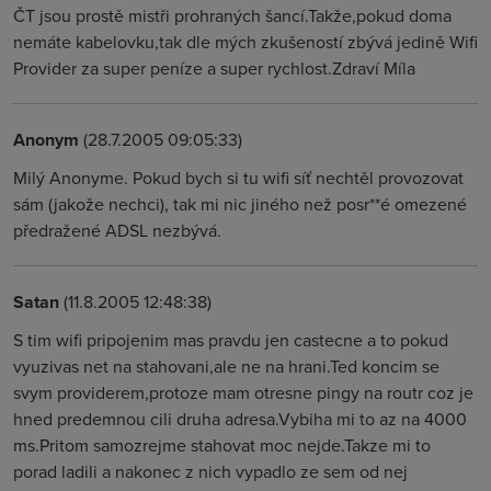
ČT jsou prostě mistři prohraných šancí.Takže,pokud doma
nemáte kabelovku,tak dle mých zkušeností zbývá jedině Wifi
Provider za super peníze a super rychlost.Zdraví Míla
Anonym
(28.7.2005 09:05:33)
Milý Anonyme. Pokud bych si tu wifi síť nechtěl provozovat
sám (jakože nechci), tak mi nic jiného než posr**é omezené
předražené ADSL nezbývá.
Satan
(11.8.2005 12:48:38)
S tim wifi pripojenim mas pravdu jen castecne a to pokud
vyuzivas net na stahovani,ale ne na hrani.Ted koncim se
svym providerem,protoze mam otresne pingy na routr coz je
hned predemnou cili druha adresa.Vybiha mi to az na 4000
ms.Pritom samozrejme stahovat moc nejde.Takze mi to
porad ladili a nakonec z nich vypadlo ze sem od nej