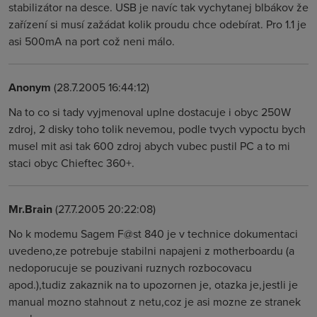
stabilizátor na desce. USB je navíc tak vychytanej blbákov že
zařízení si musí zažádat kolik proudu chce odebírat. Pro 1.1 je
asi 500mA na port což neni málo.
Anonym
(28.7.2005 16:44:12)
Na to co si tady vyjmenoval uplne dostacuje i obyc 250W
zdroj, 2 disky toho tolik nevemou, podle tvych vypoctu bych
musel mit asi tak 600 zdroj abych vubec pustil PC a to mi
staci obyc Chieftec 360+.
Mr.Brain
(27.7.2005 20:22:08)
No k modemu Sagem F@st 840 je v technice dokumentaci
uvedeno,ze potrebuje stabilni napajeni z motherboardu (a
nedoporucuje se pouzivani ruznych rozbocovacu
apod.),tudiz zakaznik na to upozornen je, otazka je,jestli je
manual mozno stahnout z netu,coz je asi mozne ze stranek