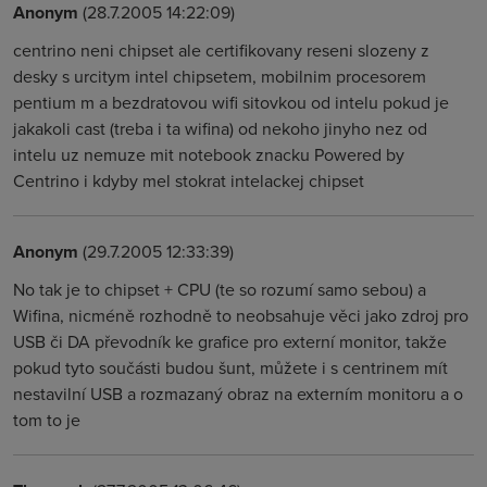
Anonym
(28.7.2005 14:22:09)
centrino neni chipset ale certifikovany reseni slozeny z
desky s urcitym intel chipsetem, mobilnim procesorem
pentium m a bezdratovou wifi sitovkou od intelu pokud je
jakakoli cast (treba i ta wifina) od nekoho jinyho nez od
intelu uz nemuze mit notebook znacku Powered by
Centrino i kdyby mel stokrat intelackej chipset
Anonym
(29.7.2005 12:33:39)
No tak je to chipset + CPU (te so rozumí samo sebou) a
Wifina, nicméně rozhodně to neobsahuje věci jako zdroj pro
USB či DA převodník ke grafice pro externí monitor, takže
pokud tyto součásti budou šunt, můžete i s centrinem mít
nestavilní USB a rozmazaný obraz na externím monitoru a o
tom to je