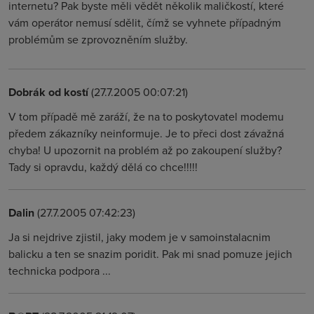
internetu? Pak byste měli vědět několik maličkostí, které
vám operátor nemusí sdělit, čímž se vyhnete případným
problémům se zprovozněním služby.
Dobrák od kostí
(27.7.2005 00:07:21)
V tom případě mě zaráží, že na to poskytovatel modemu
předem zákazníky neinformuje. Je to přeci dost závažná
chyba! U upozornit na problém až po zakoupení služby?
Tady si opravdu, každý dělá co chce!!!!!
Dalin
(27.7.2005 07:42:23)
Ja si nejdrive zjistil, jaky modem je v samoinstalacnim
balicku a ten se snazim poridit. Pak mi snad pomuze jejich
technicka podpora ...