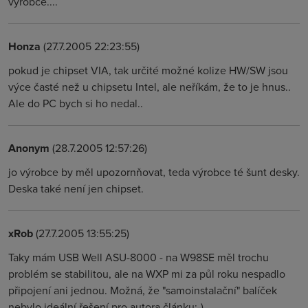
vyrobce....
Honza
(27.7.2005 22:23:55)
pokud je chipset VIA, tak určité možné kolize HW/SW jsou
výce časté než u chipsetu Intel, ale neříkám, že to je hnus..
Ale do PC bych si ho nedal..
Anonym
(28.7.2005 12:57:26)
jo výrobce by měl upozornňovat, teda výrobce té šunt desky.
Deska také není jen chipset.
xRob
(27.7.2005 13:55:25)
Taky mám USB Well ASU-8000 - na W98SE měl trochu
problém se stabilitou, ale na WXP mi za půl roku nespadlo
připojení ani jednou. Možná, že "samoinstalační" balíček
nebylo ideální řešení pro autora článku:-)