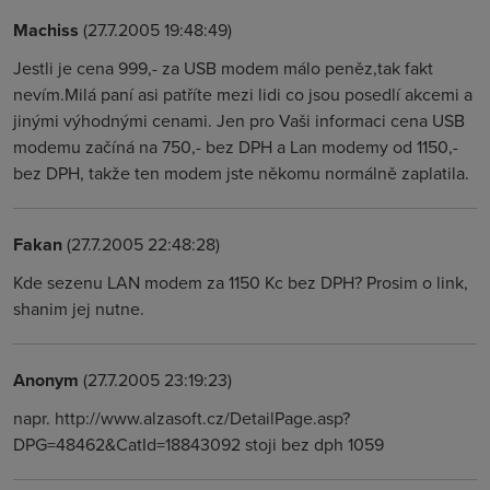
Machiss
(27.7.2005 19:48:49)
Jestli je cena 999,- za USB modem málo peněz,tak fakt
nevím.Milá paní asi patříte mezi lidi co jsou posedlí akcemi a
jinými výhodnými cenami. Jen pro Vaši informaci cena USB
modemu začíná na 750,- bez DPH a Lan modemy od 1150,-
bez DPH, takže ten modem jste někomu normálně zaplatila.
Fakan
(27.7.2005 22:48:28)
Kde sezenu LAN modem za 1150 Kc bez DPH? Prosim o link,
shanim jej nutne.
Anonym
(27.7.2005 23:19:23)
napr. http://www.alzasoft.cz/DetailPage.asp?
DPG=48462&CatId=18843092 stoji bez dph 1059