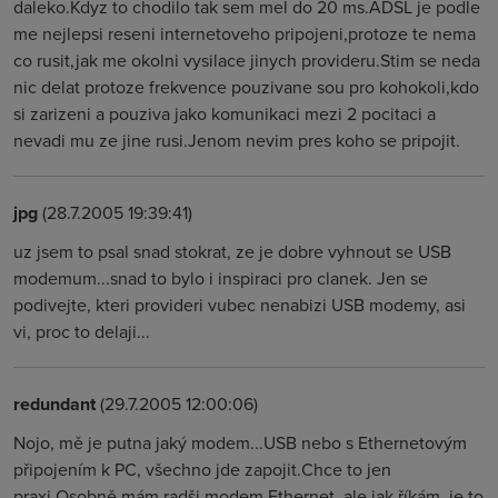
daleko.Kdyz to chodilo tak sem mel do 20 ms.ADSL je podle
me nejlepsi reseni internetoveho pripojeni,protoze te nema
co rusit,jak me okolni vysilace jinych provideru.Stim se neda
nic delat protoze frekvence pouzivane sou pro kohokoli,kdo
si zarizeni a pouziva jako komunikaci mezi 2 pocitaci a
nevadi mu ze jine rusi.Jenom nevim pres koho se pripojit.
jpg
(28.7.2005 19:39:41)
uz jsem to psal snad stokrat, ze je dobre vyhnout se USB
modemum...snad to bylo i inspiraci pro clanek. Jen se
podivejte, kteri provideri vubec nenabizi USB modemy, asi
vi, proc to delaji...
redundant
(29.7.2005 12:00:06)
Nojo, mě je putna jaký modem...USB nebo s Ethernetovým
připojením k PC, všechno jde zapojit.Chce to jen
praxi.Osobně mám radši modem Ethernet, ale jak říkám, je to