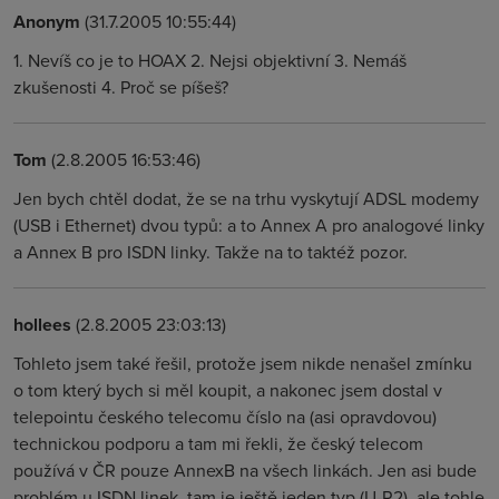
Anonym
(31.7.2005 10:55:44)
1. Nevíš co je to HOAX 2. Nejsi objektivní 3. Nemáš
zkušenosti 4. Proč se píšeš?
Tom
(2.8.2005 16:53:46)
Jen bych chtěl dodat, že se na trhu vyskytují ADSL modemy
(USB i Ethernet) dvou typů: a to Annex A pro analogové linky
a Annex B pro ISDN linky. Takže na to taktéž pozor.
hollees
(2.8.2005 23:03:13)
Tohleto jsem také řešil, protože jsem nikde nenašel zmínku
o tom který bych si měl koupit, a nakonec jsem dostal v
telepointu českého telecomu číslo na (asi opravdovou)
technickou podporu a tam mi řekli, že český telecom
používá v ČR pouze AnnexB na všech linkách. Jen asi bude
problém u ISDN linek, tam je ještě jeden typ (U-R2), ale tohle