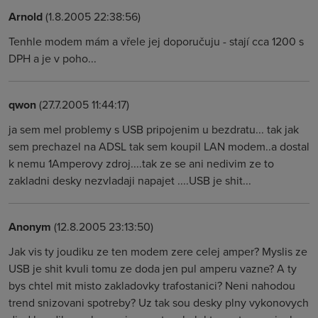
Arnold
(1.8.2005 22:38:56)
Tenhle modem mám a vřele jej doporučuju - stají cca 1200 s
DPH a je v poho...
qwon
(27.7.2005 11:44:17)
ja sem mel problemy s USB pripojenim u bezdratu... tak jak
sem prechazel na ADSL tak sem koupil LAN modem..a dostal
k nemu 1Amperovy zdroj....tak ze se ani nedivim ze to
zakladni desky nezvladaji napajet ....USB je shit...
Anonym
(12.8.2005 23:13:50)
Jak vis ty joudiku ze ten modem zere celej amper? Myslis ze
USB je shit kvuli tomu ze doda jen pul amperu vazne? A ty
bys chtel mit misto zakladovky trafostanici? Neni nahodou
trend snizovani spotreby? Uz tak sou desky plny vykonovych