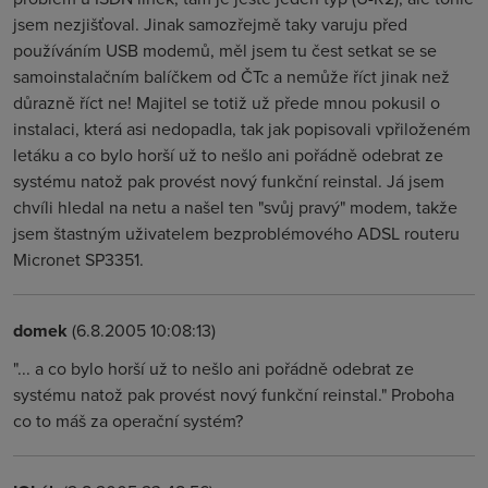
jsem nezjišťoval. Jinak samozřejmě taky varuju před
používáním USB modemů, měl jsem tu čest setkat se se
samoinstalačním balíčkem od ČTc a nemůže říct jinak než
důrazně říct ne! Majitel se totiž už přede mnou pokusil o
instalaci, která asi nedopadla, tak jak popisovali vpřiloženém
letáku a co bylo horší už to nešlo ani pořádně odebrat ze
systému natož pak provést nový funkční reinstal. Já jsem
chvíli hledal na netu a našel ten "svůj pravý" modem, takže
jsem štastným uživatelem bezproblémového ADSL routeru
Micronet SP3351.
domek
(6.8.2005 10:08:13)
"... a co bylo horší už to nešlo ani pořádně odebrat ze
systému natož pak provést nový funkční reinstal." Proboha
co to máš za operační systém?