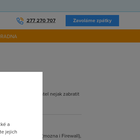
277 270 707
Zavoláme zpátky
ORADNA
 a zejmena bych chtel nejak zabratit
cké a
e jejich
mu asi bezi NAT, (mozna i Firewall),