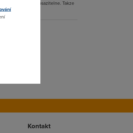
sou z internetu nedosazitelne. Takze
ování
ení
omto
Kontakt