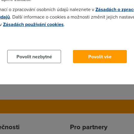
ou prichozi komunikaci zahazuje, takze pocitace ve vnitrni siti j
mací o zpracování osobních údajů naleznete v
Zásadách o zprac
kud jste mu sam neotevrel cestu.
údajů
. Další informace o cookies a možnosti změnit jejich nastav
 v
Zásadách používání cookies
.
 cookies chcete dozvědět více, další podrobnosti najdete na t
Povolit nezbytné
Povolit vše
ečnosti
Pro partnery