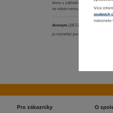
ktery v zakladnim nastaveni vesker
Více infor
se nikdo nemuze na vas dostat, po
osobních 
naleznete
Anonym
(28.7.2005 14:11:48)
Pokud se o
ja nejradeji pouzivam kondom...
odkazu.
Pro zákazníky
O spol