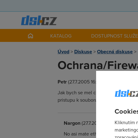
KATALOG
DOSTUPNOST SLUŽ
Úvod
>
Diskuse
>
Obecná diskuse
>
Ochrana/Firewa
Petr
(27.7.2005 16:08:13)
Jak bych se mel chranit pri pripojen
pristupu k souborum zvenci. Dik
Cookies
Kliknutím 
Nargon
(27.7.2005 17:25:02)
marketingo
No asi mate ethernet modem s 4mi 
zpracování