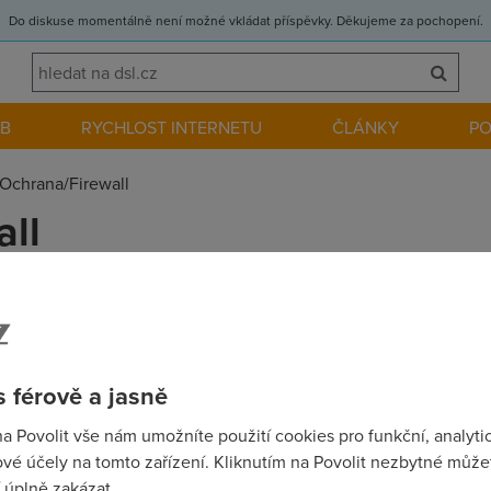
Do diskuse momentálně není možné vkládat příspěvky. Děkujeme za pochopení.
EB
RYCHLOST INTERNETU
ČLÁNKY
P
Ochrana/Firewall
ll
i pres ADSL na internet? Mam sit 3 pocitacu (vsechny Windows XP)
 férově a jasně
na Povolit vše nám umožníte použití cookies pro funkční, analyti
vé účely na tomto zařízení. Kliknutím na Povolit nezbytné můžet
porty, nebo s jednim a switch. No v kazdem pripade na tom mode
 úplně zakázat.