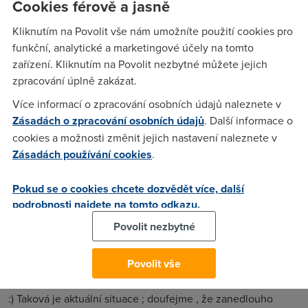
Cookies férově a jasně
kterym cele pripojeni znacne blbne a je znehodnocene ho
pouzit na cokoli a 2mbit sluzba nedosahuje? Kdyz jim to
Kliknutím na Povolit vše nám umožníte použití cookies pro
pristroje nestihaji, proc to proboha zrizuji? Proc?¨ volal jsem
funkční, analytické a marketingové účely na tomto
na technickou podporu, rekli me ze me pripojeni nefunguje
zařízení. Kliknutím na Povolit nezbytné můžete jejich
tak jak ma vlivem agregace a vytizeni ustredny. takze 400
zpracování úplně zakázat.
kbps, pingy 80 ms nejmene a packet loss taktez rikate
Více informací o zpracování osobních údajů naleznete v
pripojeni vhodne pro hrani online her? Z telecomu jsem
Zásadách o zpracování osobních údajů
. Další informace o
docela nadseny, mam ho rad..ta sluzba je ochotna fungovat
cookies a možnosti změnit jejich nastavení naleznete v
skvele...ale to co se posledni dobou deje, hruza des...
Zásadách používání cookies
.
Pokud se o cookies chcete dozvědět více, další
anonym
(30.7.2005 22:40:07)
podrobnosti najdete na tomto odkazu.
neboj za tyden to pojede zase jako driv proste je moooc lidi
Povolit nezbytné
a uzly nestihaj ale uz se na tom maka
Povolit vše
Anonym
(30.7.2005 22:54:45)
:) Taková je aktuální situace ; doufejme , že zanedlouho