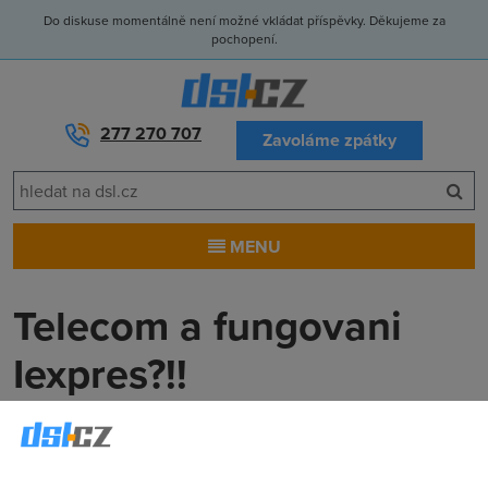
Do diskuse momentálně není možné vkládat příspěvky. Děkujeme za
pochopení.
277 270 707
Zavoláme zpátky
MENU
Telecom a fungovani
Iexpres?!!
Necris
(30.7.2005 22:31:37)
Zajimalo by me, proc telecom zrizuje 2 Mbit linky, kvuli