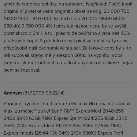
změnily cenovou politiku na software. Například: Počet kopii
originální piratské cena originálu obrat na orig. 20 000 700
19300 1200,- 840 000,-Kč ted sleva 20 000 13500 6500
280,-Kč 3 780 000,-Kč I přes tak nízkou cenu by se zvýšíl
obrat skoro o 3mil. a to i přes to že počítáno s více než 40%
pirátských kopii. A pak kdo rozvijí piratsví, měly by ty ceny
přizpůsobit naši ekonomické situaci. Za takové ceny by si to
lidi kupovali kdyby měly alespon 60tis. na vyplátu. oops
jsem nejak moc odbocil to uz dost uhybam od diskuse. nejak
jsem se rozepsal.
Anonym
(31.7.2005 07:22:14)
Přípojení: rychlost limit cena za Gb max.Gb cena měsíční při
max. za měsíc** za vytížení* Gb*** Expres Maxi 2048/256
24Gb 30Kč 63Gb 79Kč Expres Sprint 1024/256 16Gb 33Kč
35Gb 72Kč Expres Ideal 512/128 8Gb 34Kč 27,5Gb 116Kč
Expres Impuls 128/64 1Gb 34Kč 21Gb 690Kč Expres Profi