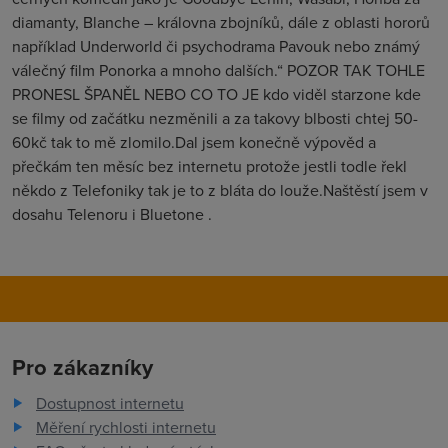
diamanty, Blanche – královna zbojníků, dále z oblasti hororů
například Underworld či psychodrama Pavouk nebo známý
válečný film Ponorka a mnoho dalších.“ POZOR TAK TOHLE
PRONESL ŠPANĚL NEBO CO TO JE kdo viděl starzone kde
se filmy od začátku nezměnili a za takovy blbosti chtej 50-
60kč tak to mě zlomilo.Dal jsem konečně výpověd a
přečkám ten měsíc bez internetu protože jestli todle řekl
někdo z Telefoniky tak je to z bláta do louže.Naštěstí jsem v
dosahu Telenoru i Bluetone .
Pro zákazníky
Dostupnost internetu
Měření rychlosti internetu