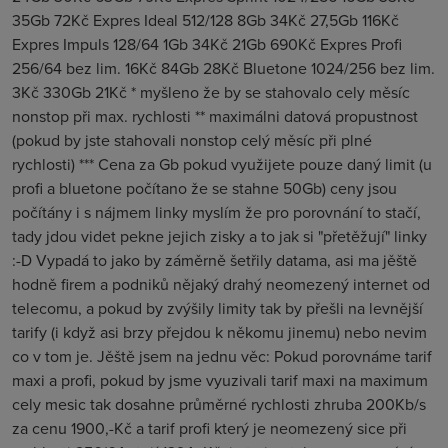
35Gb 72Kč Expres Ideal 512/128 8Gb 34Kč 27,5Gb 116Kč
Expres Impuls 128/64 1Gb 34Kč 21Gb 690Kč Expres Profi
256/64 bez lim. 16Kč 84Gb 28Kč Bluetone 1024/256 bez lim.
3Kč 330Gb 21Kč * myšleno že by se stahovalo cely měsíc
nonstop při max. rychlosti ** maximálni datová propustnost
(pokud by jste stahovali nonstop celý měsíc při plné
rychlosti) *** Cena za Gb pokud využijete pouze daný limit (u
profi a bluetone počítano že se stahne 50Gb) ceny jsou
počítány i s nájmem linky myslím že pro porovnání to stačí,
tady jdou videt pekne jejich zisky a to jak si "přetěžují" linky
:-D Vypadá to jako by záměrně šetřily datama, asi ma jěště
hodně firem a podniků nějaký drahý neomezený internet od
telecomu, a pokud by zvýšily limity tak by přešli na levnější
tarify (i když asi brzy přejdou k někomu jinemu) nebo nevim
co v tom je. Jěště jsem na jednu věc: Pokud porovnáme tarif
maxi a profi, pokud by jsme vyuzivali tarif maxi na maximum
cely mesic tak dosahne průměrné rychlosti zhruba 200Kb/s
za cenu 1900,-Kč a tarif profi který je neomezený sice při