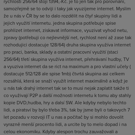
rychlosti 256/64 stojí 1394,-Kč. je to jen tak pro porovnání,
samozřejmě se to odviji i taky jak vyuzijeme internet. Myslim
že u nás v ČR by se to dalo rozdělit na čtyř skupiny lidi a
jejich využití internetu. jedna skupina potřebuje spise
prohlizet internet, ziskavat informace, vyuzivat vyhod netu,
zpravy (potřebuji co nejlevnější net, rychlost není až zase tak
rozhodujici dostacuje 128/64) druha skupina využíva internet
pro praci, banka, sklady a ostatní pracovní využití (staci
256/64) třetí skupina využíva internet, přehrávaní hudby, TV
a vyuziva internet da se rict na maximum a pro vlastní učely (
dostacuje 512/128 ale spise 1mb) čtvrtá skupina asi celkem
rozsáhlá, která se snaží využít internet maximálně a když je
u nás tak drahý internet tak se to musi nejak zaplatit takže ti
co využivají P2P a další možnosti internetu k tomu aby stahly
kopie DVD,hudba, hry a dalsí SW. Ale kdyby nebylo techto
lidi, a piratsví by bylo třeba 3%, tak by jsme byli o takovych 7
let pozadu v rozvoji IT u nas a počítač by si mohlo dovolit
vyrazně menší procento lidi, a urcite by to melo dopad i na
celou ekonomiku. Kdyby alespon trochu zauvažovali a