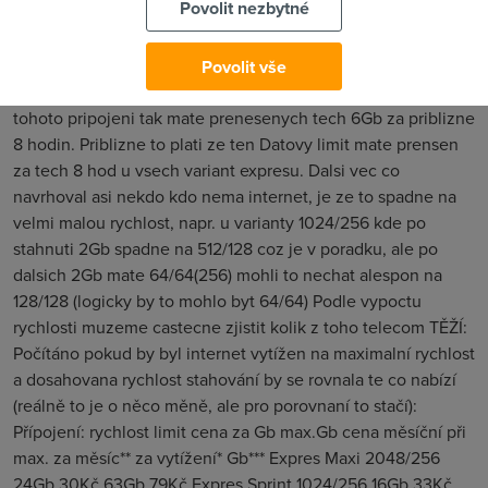
Povolit nezbytné
rychlosti ( maximalne jsem dosahl nejakych 1600kBs, coz je
dostacujici) Cena tohoto pripojeni: 1665,-Kč s DPH + najem
linky dohromady je to neco pres 1900,-Kč Nevim jak to
Povolit vše
navrhovali a podle ceho, ale pokud vyzijete plnou kapacitu
tohoto pripojeni tak mate prenesenych tech 6Gb za priblizne
8 hodin. Priblizne to plati ze ten Datovy limit mate prensen
za tech 8 hod u vsech variant expresu. Dalsi vec co
navrhoval asi nekdo kdo nema internet, je ze to spadne na
velmi malou rychlost, napr. u varianty 1024/256 kde po
stahnuti 2Gb spadne na 512/128 coz je v poradku, ale po
dalsich 2Gb mate 64/64(256) mohli to nechat alespon na
128/128 (logicky by to mohlo byt 64/64) Podle vypoctu
rychlosti muzeme castecne zjistit kolik z toho telecom TĚŽÍ:
Počítáno pokud by byl internet vytížen na maximalní rychlost
a dosahovana rychlost stahování by se rovnala te co nabízí
(reálně to je o něco měně, ale pro porovnaní to stačí):
Přípojení: rychlost limit cena za Gb max.Gb cena měsíční při
max. za měsíc** za vytížení* Gb*** Expres Maxi 2048/256
24Gb 30Kč 63Gb 79Kč Expres Sprint 1024/256 16Gb 33Kč