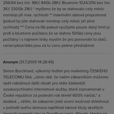
256/64 bez lim. 16Kč 84Gb 28Kč Bluetone 1024/256 bez lim.
3Kč 330Gb 21Kč * myšleno že by se stahovalo cely měsíc
nonstop při max. rychlosti ** maximálni datová propustnost
(pokud by jste stahovali nonstop celý měsíc při plné
rychlosti) *** Cena za Gb pokud využijete pouze daný limit (u
profi a bluetone počítano že se stahne 50Gb) ceny jsou
počítány i s nájmem linky myslím že pro porovnání to stačí,
cena/vykon/data jsou za tu cenu pekne předražené
Anonym
(31.7.2005 14:28:45)
Simon Burckhard, výkonný ředitel pro marketing ČESKÉHO
TELECOMU říká: „Jsme rádi, že našim zákazníkům můžeme
opět nabídnout další obsah pro stále žádanější
vysokorychlostní internetové služby, které zaznamenali v
České republice za poslední rok téměř 600% nárůst,“ a
dodává: „ věřím, že zákazníci jistě ocení možnost shlédnout
v pohodlí svého domova například takové tituly skvělých
černých komedií jako je Goodbye Lenin, Wasabi, Honba za