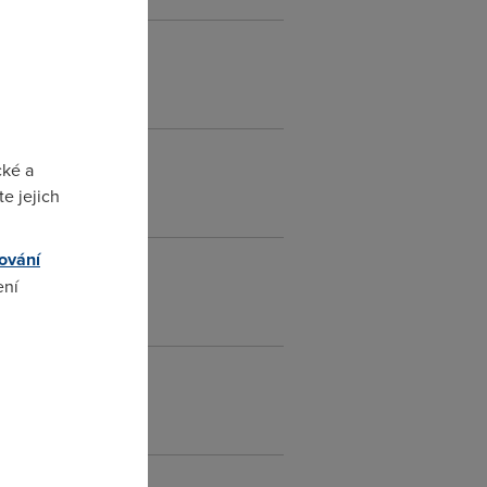
cké a
e jejich
ování
ení
omto