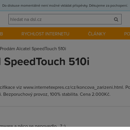
Do diskuse momentálně není možné vkládat příspěvky. Děkujeme za pochopení.
EB
RYCHLOST INTERNETU
ČLÁNKY
P
Prodám Alcatel SpeedTouch 510i
l SpeedTouch 510i
fikace viz www.internetexpres.cz/cz/koncova_zarizeni.html. Pou
pi. Bezporuchový provoz, 100% stabilita. Cena 2.000Kč.
rmware a něco se nepovedlo...? ;)