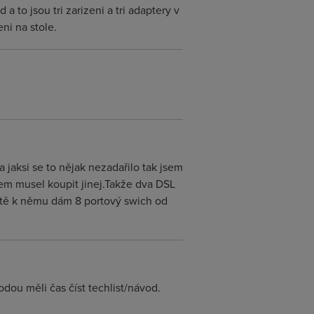
to jsou tri zarizeni a tri adaptery v
ni na stole.
 jaksi se to nějak nezadařilo tak jsem
em musel koupit jinej.Takže dva DSL
stě k němu dám 8 portový swich od
odou měli čas číst techlist/návod.