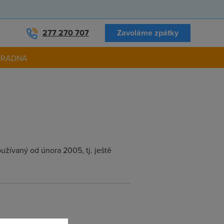
277 270 707
Zavoláme zpátky
ORADNA
žívaný od února 2005, tj. ještě