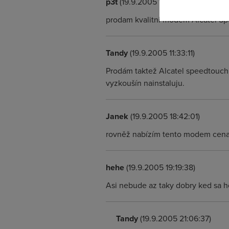
p3t
(19.9.2005 10:03:30)
prodam kvalitni modem Alcatel Sp
Tandy
(19.9.2005 11:33:11)
Prodám taktež Alcatel speedtouch 
vyzkoušín nainstaluju.
Janek
(19.9.2005 18:42:01)
rovněž nabízím tento modem cena 
hehe
(19.9.2005 19:19:38)
Asi nebude az taky dobry ked sa h
Tandy
(19.9.2005 21:06:37)