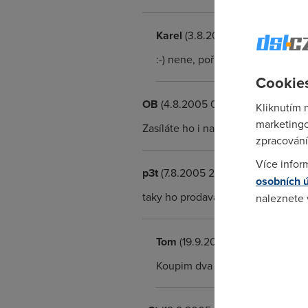
Karel
(3.8.2005 10:27:03)
:-) nene, pořídil jsem wifi připo
Cookies
OB
(4.8.2005 08:30:11)
Kliknutím 
marketingo
Zasíláte ho i na dobírku? Děkuji.
zpracování
Více infor
p3t
(7.8.2005 22:57:01)
osobních 
taky ho prodavam za 1.999,-
naleznete
Pokud se o
Tom
(19.9.2005 00:35:30)
odkazu.
Koupim dva Alcately 510i tel 6