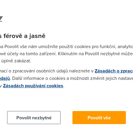
jení, tak ADSL modem je mi tak trochu na nic :-)
 férově a jasně
na Povolit vše nám umožníte použití cookies pro funkční, analyti
vé účely na tomto zařízení. Kliknutím na Povolit nezbytné můžet
 úplně zakázat.
mací o zpracování osobních údajů naleznete v
Zásadách o zprac
údajů
. Další informace o cookies a možnosti změnit jejich nastav
 v
Zásadách používání cookies
.
 cookies chcete dozvědět více, další podrobnosti najdete na t
08/709726
Povolit nezbytné
Povolit vše