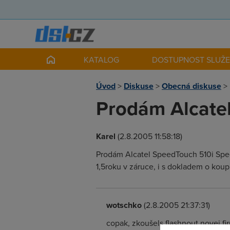
KATALOG
DOSTUPNOST SLUŽ
Úvod
>
Diskuse
>
Obecná diskuse
>
Prodám Alcate
Karel
(2.8.2005 11:58:18)
Prodám Alcatel SpeedTouch 510i Speci
1,5roku v záruce, i s dokladem o kou
wotschko
(2.8.2005 21:37:31)
copak, zkoušels flashnout novej fi