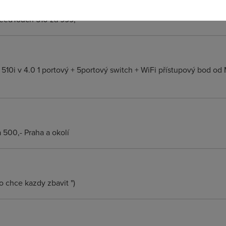
eedTouch 510 za 999,-
510i v 4.0 1 portový + 5portový switch + WiFi přístupový bod o
500,- Praha a okolí
o chce kazdy zbavit ")