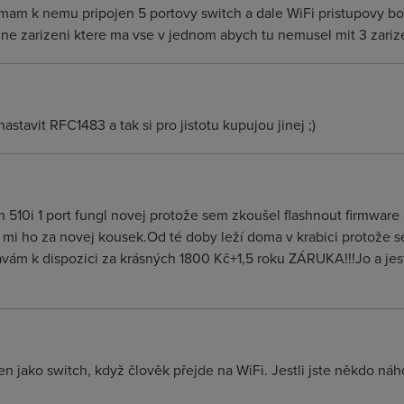
am k nemu pripojen 5 portovy switch a dale WiFi pristupovy bod a 
ne zarizeni ktere ma vse v jednom abych tu nemusel mit 3 zarize
stavit RFC1483 a tak si pro jistotu kupujou jinej ;)
 510i 1 port fungl novej protože sem zkoušel flashnout firmware a
mi ho za novej kousek.Od té doby leží doma v krabici protože s
avám k dispozici za krásných 1800 Kč+1,5 roku ZÁRUKA!!!Jo a je
jen jako switch, když člověk přejde na WiFi. Jestli jste někdo náh