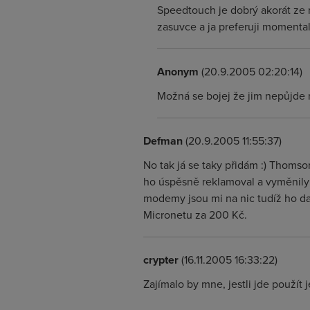
Speedtouch je dobrý akorát ze m
zasuvce a ja preferuji momental
Anonym
(20.9.2005 02:20:14)
Možná se bojej že jim nepůjde na
Defman
(20.9.2005 11:55:37)
No tak já se taky přidám :) Thomson
ho úspěsně reklamoval a vyměnily 
modemy jsou mi na nic tudíž ho d
Micronetu za 200 Kč.
crypter
(16.11.2005 16:33:22)
Zajímalo by mne, jestli jde použít 