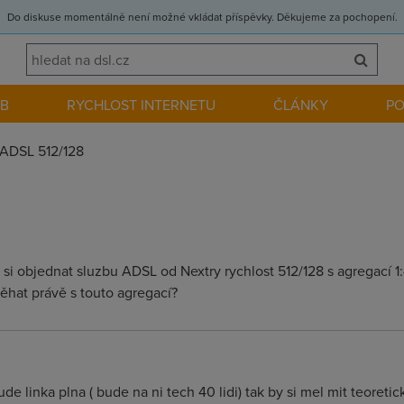
Do diskuse momentálně není možné vkládat příspěvky. Děkujeme za pochopení.
EB
RYCHLOST INTERNETU
ČLÁNKY
P
ADSL 512/128
si objednat sluzbu ADSL od Nextry rychlost 512/128 s agregací 1
ěhat právě s touto agregací?
linka plna ( bude na ni tech 40 lidi) tak by si mel mit teoretick