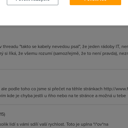
51)
 psat kraviny.
 v threadu "takto se kabely nevedou psal", že jeden rádoby IT, 
rý si říká, že všemu rozumí (samozřejmě, že to není pravda), nez
ale podle toho co jsme si přečet na těhle stránkach http://www
ím kde je chyba jestli u ňho nebo na te stránce a možná u tebe
15)
ik lidí s vámi sdílí vaší rychlost. Toto je uplna *i*ov*na