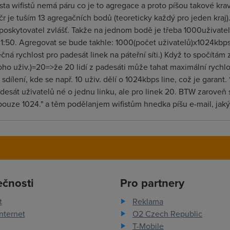
sta wifistů nemá páru co je to agregace a proto píšou takové kra
čr je tuším 13 agregačních bodů (teoreticky každý pro jeden kra
oskytovatel zvlášť. Takže na jednom bodě je třeba 1000uživatel
:50. Agregovat se bude takhle: 1000(počet uživatelů)x1024kbps(r
á rychlost pro padesát linek na páteřní síti.) Když to spočítám 
oho uživ.)=20=>že 20 lidí z padesáti může tahat maximální rychlo
i sdílení, kde se např. 10 uživ. dělí o 1024kbps line, což je garan
desát uživatelů né o jednu linku, ale pro linek 20. BTW zaroveň se
ouze 1024." a těm podělanjem wifistům hnedka píšu e-mail, jaký
ečnosti
Pro partnery
t
Reklama
nternet
O2 Czech Republic
T-Mobile