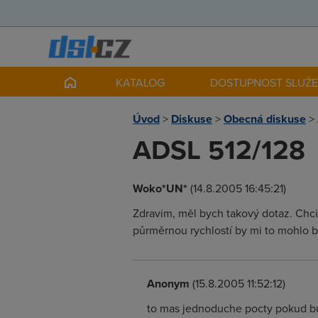
KATALOG
DOSTUPNOST SLUŽ
Úvod
>
Diskuse
>
Obecná diskuse
>
ADSL 512/128
Woko*UN*
(14.8.2005 16:45:21)
Zdravim, měl bych takový dotaz. Chci 
půrměrnou rychlostí by mi to mohlo b
Anonym
(15.8.2005 11:52:12)
to mas jednoduche pocty pokud bude 