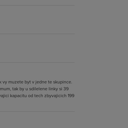
k vy muzete byt v jedne te skupince.
um, tak by u sdilelene linky si 39
ajici kapacitu od tech zbyvajicich 199