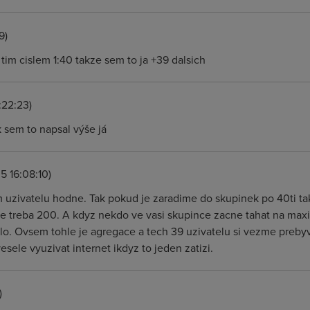
9)
o tim cislem 1:40 takze sem to ja +39 dalsich
:22:23)
k sem to napsal výše já
5 16:08:10)
m uzivatelu hodne. Tak pokud je zaradime do skupinek po 40ti ta
e treba 200. A kdyz nekdo ve vasi skupince zacne tahat na maxim
tlo. Ovsem tohle je agregace a tech 39 uzivatelu si vezme prebyv
sele vyuzivat internet ikdyz to jeden zatizi.
)