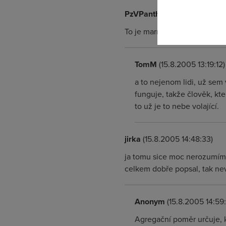
PzVPanther
(15.8.2005 13:15:
To je marny, lidi budou porad
TomM
(15.8.2005 13:19:12)
a to nejenom lidi, už sem
funguje, takže člověk, kte
to už je to nebe volající.
jirka
(15.8.2005 14:48:33)
ja tomu sice moc nerozumím 
celkem dobře popsal, tak nev
Anonym
(15.8.2005 14:59:
Agregační poměr určuje, kol