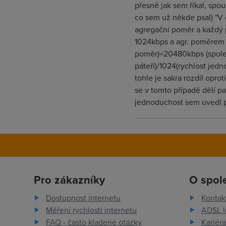
přesně jak sem říkal, spou
co sem už někde psal) "V 
agregační poměr a každý p
1024kbps a agr. poměrem 1
poměr)=20480kbps (společn
páteři)/1024(rychlost jedn
tohle je sakra rozdíl oprot
se v tomto případě dělí pa
jednoduchost sem uvedl p
Pro zákazníky
O spol
Dostupnost internetu
Kontak
Měření rychlosti internetu
ADSL I
FAQ - často kladené otázky
Kariéra