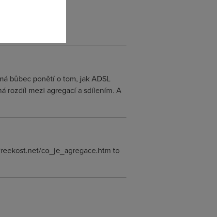
nemá bůbec ponětí o tom, jak ADSL
ná rozdíl mezi agregací a sdílením. A
.freekost.net/co_je_agregace.htm to