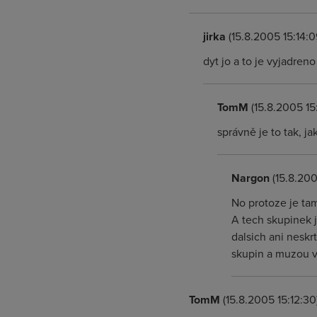
jirka
(15.8.2005 15:14:0
dyt jo a to je vyjadren
TomM
(15.8.2005 15
správně je to tak, ja
Nargon
(15.8.200
No protoze je ta
A tech skupinek j
dalsich ani neskr
skupin a muzou ve
TomM
(15.8.2005 15:12:30