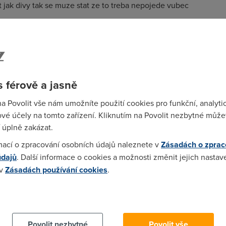
 jak divy tak se muze stat ze to treba nepojede vubec
 férově a jasně
na Povolit vše nám umožníte použití cookies pro funkční, analyti
u ! U 512/128 bY cT se mi nikdy nestalo, ze bych tahal mene jak 53 
vé účely na tomto zařízení. Kliknutím na Povolit nezbytné můžet
 úplně zakázat.
mací o zpracování osobních údajů naleznete v
Zásadách o zprac
avdu u ADSL nefunguje. Uz se to tu ale probiralo snad 1000 krat!
údajů
. Další informace o cookies a možnosti změnit jejich nastav
 v
Zásadách používání cookies
.
 cookies chcete dozvědět více, další podrobnosti najdete na t
o na foru ptám: víš co je to agregace?
Povolit nezbytné
Povolit vše