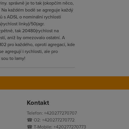
viny. správně je to tak (okopčím něco,
j). Na každém bodě se agreguje každý
ů s ADSL o nominální rychlosti
ychlost linky)/50(agr.
zpětně, tak 20480(rychlost na
stí, aniž by omezovalo ostatní. A
t. 102 pro každého, oproti agregaci, kde
 agregují i rychlosti, ale pro
 sou to lamy!
Kontakt
Telefon: +420277270707
☎ O2: +420277270772
☎ T-Mobile: +420277270773