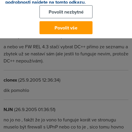
podrobnosti najdete na tomto odkazu.
Anonym
(29.8.2005 19:18:45)
Povolit nezbytné
Dík už to jede
Povolit vše
TomM
(30.8.2005 00:02:49)
a nebo ve FW REL 4.3 stačí vybrat DC++ přímo ze seznamu a
zbytek už se nastaví sám (ale jestli to funguje nevim, protože
DC++ nepoužívám).
clonex
(25.9.2005 12:36:34)
dik pomohlo
NJN
(26.9.2005 01:36:51)
no jo no , fakžt že jo vono to funguje korát ve stronugu
muselo být firewall s UPnP nebo co to je , sico tomu hovno