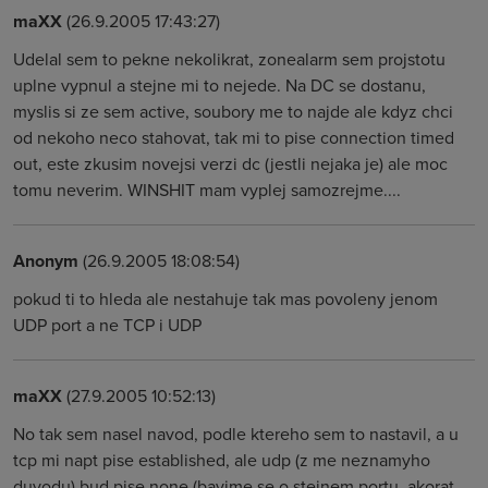
maXX
(26.9.2005 17:43:27)
Udelal sem to pekne nekolikrat, zonealarm sem projstotu
uplne vypnul a stejne mi to nejede. Na DC se dostanu,
myslis si ze sem active, soubory me to najde ale kdyz chci
od nekoho neco stahovat, tak mi to pise connection timed
out, este zkusim novejsi verzi dc (jestli nejaka je) ale moc
tomu neverim. WINSHIT mam vyplej samozrejme....
Anonym
(26.9.2005 18:08:54)
pokud ti to hleda ale nestahuje tak mas povoleny jenom
UDP port a ne TCP i UDP
maXX
(27.9.2005 10:52:13)
No tak sem nasel navod, podle ktereho sem to nastavil, a u
tcp mi napt pise established, ale udp (z me neznamyho
duvodu) bud pise none (bavime se o stejnem portu, akorat