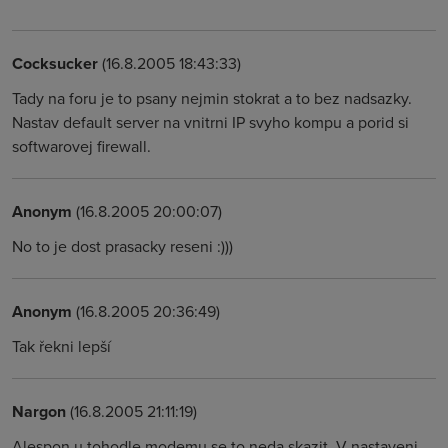
Cocksucker
(16.8.2005 18:43:33)
Tady na foru je to psany nejmin stokrat a to bez nadsazky.
Nastav default server na vnitrni IP svyho kompu a porid si
softwarovej firewall.
Anonym
(16.8.2005 20:00:07)
No to je dost prasacky reseni :)))
Anonym
(16.8.2005 20:36:49)
Tak řekni lepší
Nargon
(16.8.2005 21:11:19)
Alespon u tohodle modemu se to neda skazit. V nastaveni