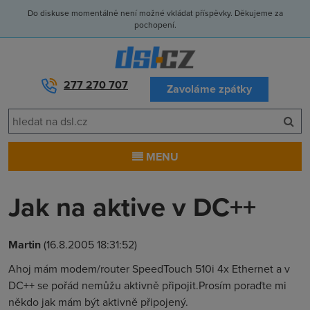
Do diskuse momentálně není možné vkládat příspěvky. Děkujeme za
pochopení.
277 270 707
Zavoláme zpátky
MENU
Jak na aktive v DC++
Martin
(16.8.2005 18:31:52)
Ahoj mám modem/router SpeedTouch 510i 4x Ethernet a v
DC++ se pořád nemůžu aktivně připojit.Prosím poraďte mi
někdo jak mám být aktivně připojený.