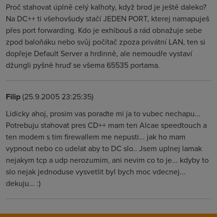
Proč stahovat úplně celý kalhoty, když brod je ještě daleko?
Na DC++ ti všehovšudy stačí JEDEN PORT, kterej namapuješ
přes port forwarding. Kdo je exhibouš a rád obnažuje sebe
zpod baloňáku nebo svůj počítač zpoza privátní LAN, ten si
dopřeje Default Server a hrdinně, ale nemoudře vystaví
džungli pyšně hruď se všema 65535 portama.
Filip
(25.9.2005 23:25:35)
Lidicky ahoj, prosim vas poradte mi ja to vubec nechapu...
Potrebuju stahovat pres CD++ mam ten Alcae speedtouch a
ten modem s tim firewallem me nepusti... jak ho mam
vypnout nebo co udelat aby to DC slo.. Jsem uplnej lamak
nejakym tcp a udp nerozumim, ani nevim co to je... kdyby to
slo nejak jednoduse vysvetlit byl bych moc vdecnej...
dekuju... :)