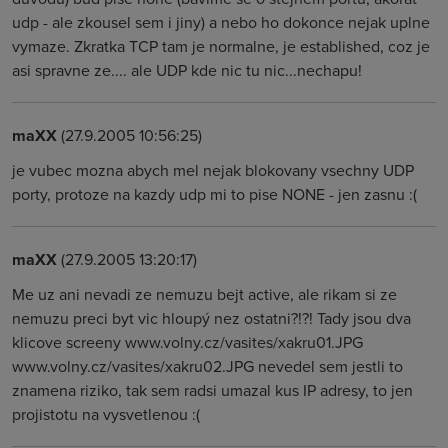
udp - ale zkousel sem i jiny) a nebo ho dokonce nejak uplne
vymaze. Zkratka TCP tam je normalne, je established, coz je
asi spravne ze.... ale UDP kde nic tu nic...nechapu!
maXX
(27.9.2005 10:56:25)
je vubec mozna abych mel nejak blokovany vsechny UDP
porty, protoze na kazdy udp mi to pise NONE - jen zasnu :(
maXX
(27.9.2005 13:20:17)
Me uz ani nevadi ze nemuzu bejt active, ale rikam si ze
nemuzu preci byt vic hloupý nez ostatni?!?! Tady jsou dva
klicove screeny www.volny.cz/vasites/xakru01.JPG
www.volny.cz/vasites/xakru02.JPG nevedel sem jestli to
znamena riziko, tak sem radsi umazal kus IP adresy, to jen
projistotu na vysvetlenou :(