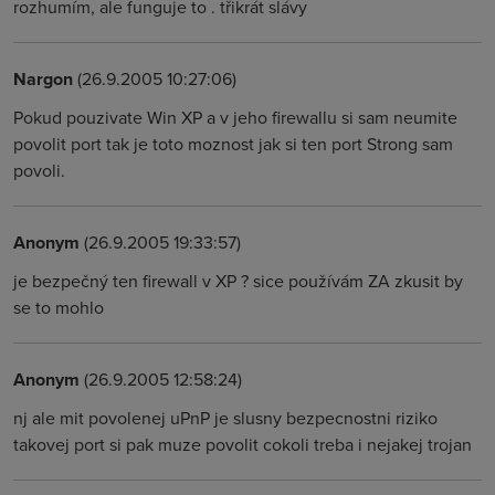
rozhumím, ale funguje to . třikrát slávy
Nargon
(26.9.2005 10:27:06)
Pokud pouzivate Win XP a v jeho firewallu si sam neumite
povolit port tak je toto moznost jak si ten port Strong sam
povoli.
Anonym
(26.9.2005 19:33:57)
je bezpečný ten firewall v XP ? sice používám ZA zkusit by
se to mohlo
Anonym
(26.9.2005 12:58:24)
nj ale mit povolenej uPnP je slusny bezpecnostni riziko
takovej port si pak muze povolit cokoli treba i nejakej trojan