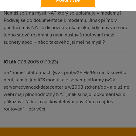
Povolit vše
Thorough
(17.8.2005 00:32:58)
Nemáš spíš na mysli NAT který se uplatňuje v modemu?
Podívej se do dokumentace k modemu. Jinak přímo v
počítači máš NAT k dispozici v okamžiku, kdy máš více než
jedno síťové rozhraní a např. nastavíš routování mezi
subnety apod. - něco takového jsi měl na mysli?
IOLák
(17.8.2005 01:19:23)
na "home" platformách (w2k prof,wXP He/Pe) nic takového
není, tam je jen ICS modul, ale server platformy (w2k
server/advanced/datacenter a w2003 std/ent/dc - ale už ne
web) maji plnohodnotný NAT jinak si najdi dokumentaci k
příkazové řádce a aplikovatelným povelům a najdeš
routování + pár věcí