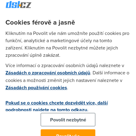
Nargon
(16.8.2005 22:07:47)
Nikde, v PC se nat nenastavuje. Teda mozna s nejakym
Cookies férově a jasně
natovacim programem jako treba Kerio winroute by melo jit
natovat. Ale vy asi chcete nastavit nat na etnernet modemu.
Kliknutím na Povolit vše nám umožníte použití cookies pro
No nejlepsi to je primo na nem. Takze pres internetovy
funkční, analytické a marketingové účely na tomto
prohlizec zadejte jeho IP a otevre se vam stranka s jeho
zařízení. Kliknutím na Povolit nezbytné můžete jejich
nastavenim, kde ten nat nekde najdete. Pokud jeho IP nevite
zpracování úplně zakázat.
tak start, spustit, cmd, ipconfig a vypise to IP adresu gateway
Více informací o zpracování osobních údajů naleznete v
(brany) tak to je ip toho modemu. Pokud mate ovsem USB
Zásadách o zpracování osobních údajů
. Další informace o
modem, tak ten nat asi nema a neni co nastavovat.
cookies a možnosti změnit jejich nastavení naleznete v
Zásadách používání cookies
.
TomM
(17.8.2005 00:32:48)
Pokud se o cookies chcete dozvědět více, další
pokud ten modem má UPnP (třeba můj SP510i), tak
podrobnosti najdete na tomto odkazu.
windowsy přímo umožňují buď automatické nebo manuální
přidávání. Ale kde to už nevim.
Povolit nezbytné