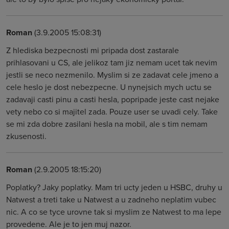
Roman
(3.9.2005 15:08:31)
Z hlediska bezpecnosti mi pripada dost zastarale
prihlasovani u CS, ale jelikoz tam jiz nemam ucet tak nevim
jestli se neco nezmenilo. Myslim si ze zadavat cele jmeno a
cele heslo je dost nebezpecne. U nynejsich mych uctu se
zadavaji casti pinu a casti hesla, popripade jeste cast nejake
vety nebo co si majitel zada. Pouze user se uvadi cely. Take
se mi zda dobre zasilani hesla na mobil, ale s tim nemam
zkusenosti.
Roman
(2.9.2005 18:15:20)
Poplatky? Jaky poplatky. Mam tri ucty jeden u HSBC, druhy u
Natwest a treti take u Natwest a u zadneho neplatim vubec
nic. A co se tyce urovne tak si myslim ze Natwest to ma lepe
provedene. Ale je to jen muj nazor.