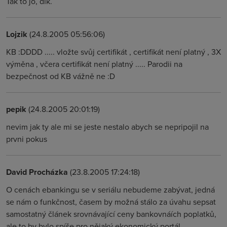
Tak to jo, dík.
Lojzik
(24.8.2005 05:56:06)
KB :DDDD ..... vložte svůj certifikát , certifikát není platný , 3X
výměna , včera certifikát není platný ..... Parodii na
bezpečnost od KB vážně ne :D
pepik
(24.8.2005 20:01:19)
nevim jak ty ale mi se jeste nestalo abych se nepripojil na
prvni pokus
David Procházka
(23.8.2005 17:24:18)
O cenách ebankingu se v seriálu nebudeme zabývat, jedná
se nám o funkčnost, časem by možná stálo za úvahu sepsat
samostatný článek srovnávající ceny bankovnáích poplatků,
ale to by bylo spíše pro nějaký ekonomický portál.