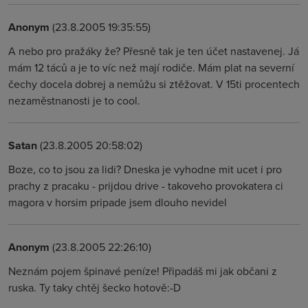
Anonym
(23.8.2005 19:35:55)
A nebo pro pražáky že? Přesně tak je ten účet nastavenej. Já
mám 12 táců a je to víc než mají rodiče. Mám plat na severní
čechy docela dobrej a nemůžu si ztěžovat. V 15ti procentech
nezaměstnanosti je to cool.
Satan
(23.8.2005 20:58:02)
Boze, co to jsou za lidi? Dneska je vyhodne mit ucet i pro
prachy z pracaku - prijdou drive - takoveho provokatera ci
magora v horsim pripade jsem dlouho nevidel
Anonym
(23.8.2005 22:26:10)
Neznám pojem špinavé peníze! Připadáš mi jak občani z
ruska. Ty taky chtěj šecko hotově:-D