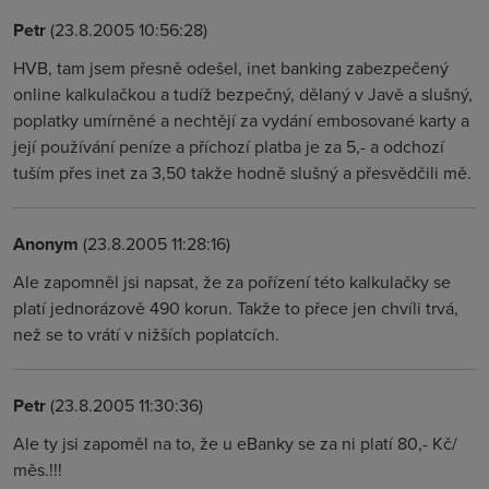
Petr
(23.8.2005 10:56:28)
HVB, tam jsem přesně odešel, inet banking zabezpečený
online kalkulačkou a tudíž bezpečný, dělaný v Javě a slušný,
poplatky umírněné a nechtějí za vydání embosované karty a
její používání peníze a příchozí platba je za 5,- a odchozí
tuším přes inet za 3,50 takže hodně slušný a přesvědčili mě.
Anonym
(23.8.2005 11:28:16)
Ale zapomněl jsi napsat, že za pořízení této kalkulačky se
platí jednorázově 490 korun. Takže to přece jen chvíli trvá,
než se to vrátí v nižších poplatcích.
Petr
(23.8.2005 11:30:36)
Ale ty jsi zapoměl na to, že u eBanky se za ni platí 80,- Kč/
měs.!!!