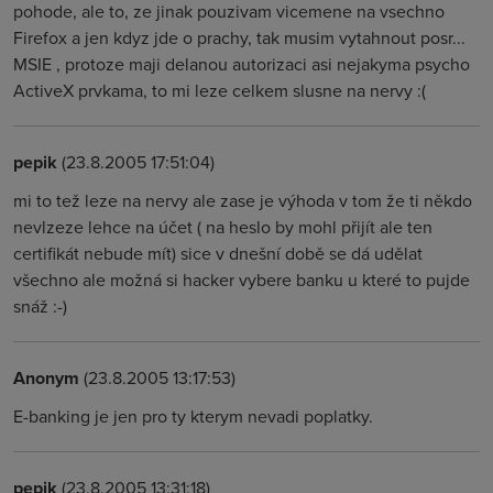
pohode, ale to, ze jinak pouzivam vicemene na vsechno
Firefox a jen kdyz jde o prachy, tak musim vytahnout posr...
MSIE , protoze maji delanou autorizaci asi nejakyma psycho
ActiveX prvkama, to mi leze celkem slusne na nervy :(
pepik
(23.8.2005 17:51:04)
mi to tež leze na nervy ale zase je výhoda v tom že ti někdo
nevlzeze lehce na účet ( na heslo by mohl přijít ale ten
certifikát nebude mít) sice v dnešní době se dá udělat
všechno ale možná si hacker vybere banku u které to pujde
snáž :-)
Anonym
(23.8.2005 13:17:53)
E-banking je jen pro ty kterym nevadi poplatky.
pepik
(23.8.2005 13:31:18)