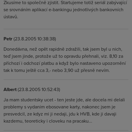
Zkusíme to společně zjistit. Startujeme totiž seriál zabývající
se srovnáním aplikací e-bankingu jednotlivých bankovních
ústavů.
Petr
(23.8.2005 10:38:38)
Donedávna, než opět rapidně zdražili, tak jsem byl u nich,
teď jsem jinde, protože už to opravdu přehnali, viz. 8,10 za
příchozí i odchozí platbu a když bylo nastaveno upozornění
tak k tomu ještě cca 3,- nebo 3,90 už přesně nevím.
Albert
(23.8.2005 10:52:43)
Ja mam studentsky ucet - ten jeste jde, ale docela mi delali
problemy s vydanim ebosovane karty, nakonec jsem je
presvedcil, ze kdyz mi ji nedaji, jdu k HVB, kde ji davaji
kazdemu, teoreticky i cloveku na pracaku...