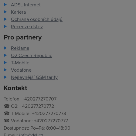
ADSL Internet
Kariéra
Ochrana osobních údajů
Recenze dsl.cz
Pro partnery
Reklama
O2 Czech Republic
T-Mobile
Vodafone
Nejlevnější GSM tarify
Kontakt
Telefon: +420277270707
☎ O2: +420277270772
☎ T-Mobile: +420277270773
☎ Vodafone: +420277270777
Dostupnost: Po–Pá: 8:00–18:00
E-mail:
info@dsl.cz