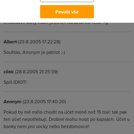
Ani nestojíme anonymovi za to aby se představil a pokud ti
na účet přijde 14.999,- nebo míň,tak ten majlant hned
Povolit vše
poznáš. Jinak poplatek za jejich vydání a používání
embosové karty mám já za 0,- narozdíl od Tebe :-))
Albert
(23.8.2005 17:22:28)
Souhlas, Anonym je patriot ;-)
cilek
(28.8.2005 21:25:39)
Spíš IDIOT!
Anonym
(23.8.2005 17:40:20)
Pokud by mě mělo chodit na účet méně než 15 tisíc tak pak
ten účet nepotřebuji. Drobné mohu nosit po kapsách. Účet u
banky není pro socky nebo bezdomovce!