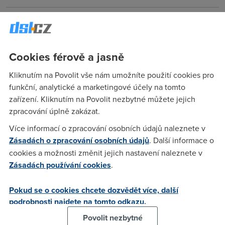
Albert
(23.8.2005 12:50:31)
Mam konto i u HVB, protoze jsem jej zalozil kdyz mi rekli ze
mi nedaj tu kartu a co se mi nejvic libi je vyber za 9 Kc
Cookies férově a jasně
kdekoliv...u eBanky za majlant, pokud vam na ucet nechodi
Kliknutím na Povolit vše nám umožníte použití cookies pro
velke prachy mesicne...a bankomatu ma eBanka jako safranu
funkční, analytické a marketingové účely na tomto
- HVB tez - ale kompenzuje to cenou...
zařízení. Kliknutím na Povolit nezbytné můžete jejich
zpracování úplně zakázat.
Anonym
(23.8.2005 14:11:45)
Více informací o zpracování osobních údajů naleznete v
Jsem u eBanky 5 let a nemohu si stěžovat na cokoliv. Lepší
Zásadách o zpracování osobních údajů
. Další informace o
banka - myslím její služby, u nás prostě není. Co to plácáš za
cookies a možnosti změnit jejich nastavení naleznete v
blbosti? (u eBanky za majlant) Z kteréhokoliv bankomatu
Zásadách používání cookies
.
mám výběr levnější než ty se svými 9-ti korunami!
Pokud se o cookies chcete dozvědět více, další
podrobnosti najdete na tomto odkazu.
Petr
(23.8.2005 14:25:32)
Povolit nezbytné