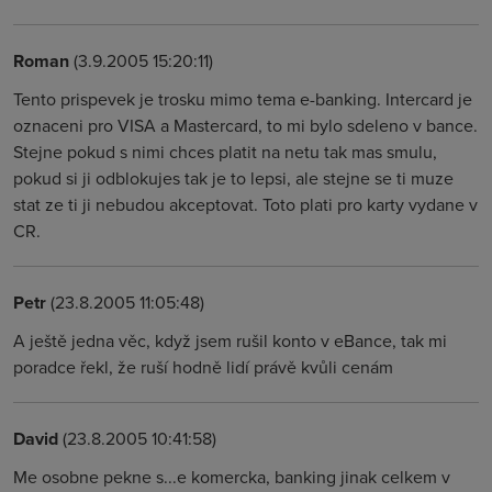
Roman
(3.9.2005 15:20:11)
Tento prispevek je trosku mimo tema e-banking. Intercard je
oznaceni pro VISA a Mastercard, to mi bylo sdeleno v bance.
Stejne pokud s nimi chces platit na netu tak mas smulu,
pokud si ji odblokujes tak je to lepsi, ale stejne se ti muze
stat ze ti ji nebudou akceptovat. Toto plati pro karty vydane v
CR.
Petr
(23.8.2005 11:05:48)
A ještě jedna věc, když jsem rušil konto v eBance, tak mi
poradce řekl, že ruší hodně lidí právě kvůli cenám
David
(23.8.2005 10:41:58)
Me osobne pekne s...e komercka, banking jinak celkem v