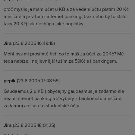
proč myslís ja mám učet u KB a za vedení učtu platím 20 Kč
měsíčně a je v tom i internet banking( bez něho by to stálo
taky 20 Kč) tak nechápu jaké poplatky
Jira
(23.8.2005 16:49:18)
Mohl bys mi prosímtě říct, co to máš za účet za 20Kč? Mě
teda nabízeli nejlevnější tuším za 59Kč s i.bankingem.
pepik
(23.8.2005 17:48:55)
Gaudeamus 2 u KB ( obycejny gaudeamus je zadarmo ale
neam internet banking a 2 výběry z bankomatu mesíčně
zadarmo) ale sou to studentské účty
Jira
(23.8.2005 18:01:25)