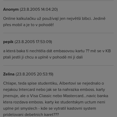
Anonym
(23.8.2005 14:04:20)
Online kalkulačku už používají jen největší blbci. Jedině
přes mobil a je to v pohodě!
pepik
(23.8.2005 17:53:09)
a která baka ti nechtěla dát embasovou kartu ?? mě se v KB
ptali jestli ji chcu a uplně v pohodě mi ji dali
Zelina
(23.8.2005 20:53:19)
Chlape, teda spise studentiku, Albertovi se nejednalo o
nejakou Intercard nebo jak se ta nahrazka emboss. karty
jmenuje, ale o Visa Classic nebo Mastercard...navic banka
ktera rozdava emboss. karty ke studentskym uctum neni
uplne pri smyslech - kde se vytratil kastovni system
pridelovani debetnich karet???