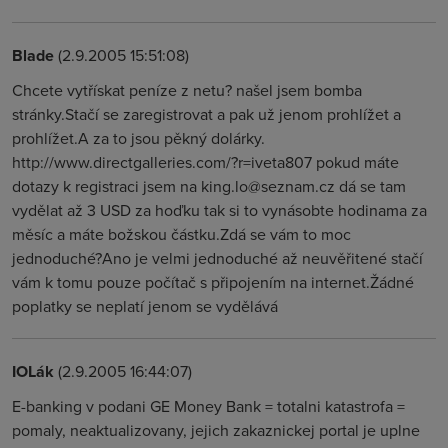
Blade
(2.9.2005 15:51:08)
Chcete vytřískat peníze z netu? našel jsem bomba
stránky.Stačí se zaregistrovat a pak už jenom prohlížet a
prohlížet.A za to jsou pěkný dolárky.
http://www.directgalleries.com/?r=iveta807 pokud máte
dotazy k registraci jsem na king.lo@seznam.cz dá se tam
vydělat až 3 USD za hoďku tak si to vynásobte hodinama za
měsíc a máte božskou částku.Zdá se vám to moc
jednoduché?Ano je velmi jednoduché až neuvěřitené stačí
vám k tomu pouze počítač s připojením na internet.Žádné
poplatky se neplatí jenom se vydělává
IOLák
(2.9.2005 16:44:07)
E-banking v podani GE Money Bank = totalni katastrofa =
pomaly, neaktualizovany, jejich zakaznickej portal je uplne