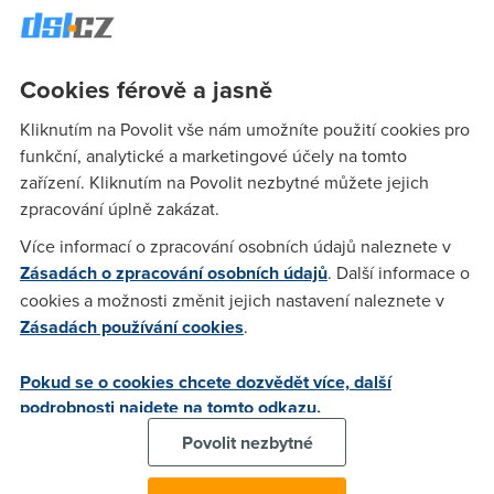
Dobry den, kamarad mi sdili pripojeni ADSL prez WLAN,
protoze na sebe nevidime tak jsme to resili tak ze ja sem si
Cookies férově a jasně
postavil z 166Mhz Pentia na balkon router, moc dobre to
nejelo a nakonec se uz vubec nerozjel a proto sem se
Kliknutím na Povolit vše nám umožníte použití cookies pro
rozhodl koupit HW router mohli by jste mi nejaky doporucit
funkční, analytické a marketingové účely na tomto
modem u kamose je Vigor2600Ge annex B. Nevite jestli
zařízení. Kliknutím na Povolit nezbytné můžete jejich
potrebuju nejaky Acesspoint s routrem nebo staci normalni
zpracování úplně zakázat.
bez routru. A mohli by jste mi doporucit nejaky levnejsi
(okolo 2000) co se na nej umi pripojit (nejspit s klient
Více informací o zpracování osobních údajů naleznete v
modem moc tomu nerozumim) PREDEM DEKUJI
Zásadách o zpracování osobních údajů
. Další informace o
cookies a možnosti změnit jejich nastavení naleznete v
Zásadách používání cookies
.
TomM
(27.8.2005 21:48:29)
Pokud se o cookies chcete dozvědět více, další
stačí jenom čiste access point, který umí klienta. Já osobně
podrobnosti najdete na tomto odkazu.
mám doma D-LINK DWL-2000AP+ (jenom na indoor)a jede
Povolit nezbytné
perfektně a stojí nějak okolo těch dvou táců. Taky se ti bude
hodit, protože je to 802.11g a ten Vigor je taky géčko, takže