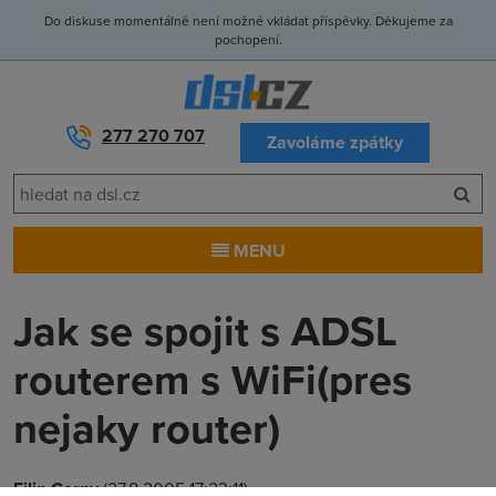
Do diskuse momentálně není možné vkládat příspěvky. Děkujeme za
pochopení.
277 270 707
Zavoláme zpátky
MENU
Jak se spojit s ADSL
routerem s WiFi(pres
nejaky router)
Filip Cerny
(27.8.2005 17:23:11)