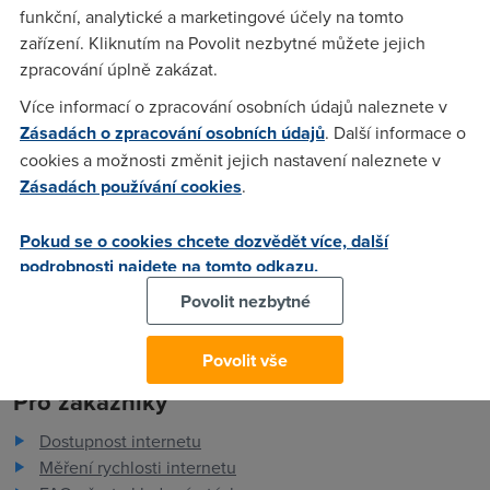
Rozbočuje na 2 nezávislé telefonní linky (analogové
funkční, analytické a marketingové účely na tomto
zařízení) + modem linku (celkem 4 tel. čísla nastavitelná
zařízení. Kliknutím na Povolit nezbytné můžete jejich
pomocí softwaru na cd přes PC). Plně funkční. Kontakt:
zpracování úplně zakázat.
email: HasalikPetr@seznam.cz tel: 602 719 777
Více informací o zpracování osobních údajů naleznete v
Zásadách o zpracování osobních údajů
. Další informace o
cookies a možnosti změnit jejich nastavení naleznete v
TomM
(27.8.2005 23:22:53)
Zásadách používání cookies
.
já prodám pračku a myčku, obě nové zabalené, ještě rok
záruka ....
Pokud se o cookies chcete dozvědět více, další
podrobnosti najdete na tomto odkazu.
Povolit nezbytné
Povolit vše
Pro zákazníky
Dostupnost internetu
Měření rychlosti internetu