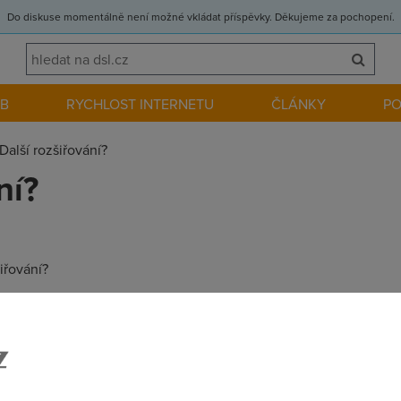
Do diskuse momentálně není možné vkládat příspěvky. Děkujeme za pochopení.
EB
RYCHLOST INTERNETU
ČLÁNKY
P
Další rozšiřování?
ní?
iřování?
nevím :)))