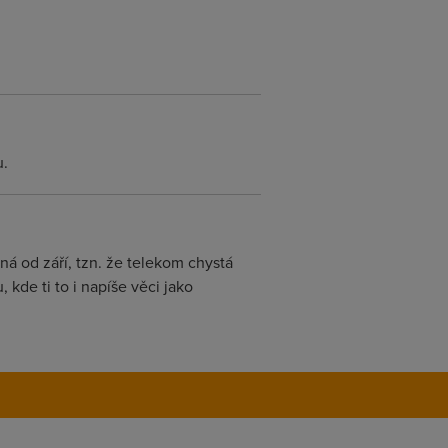
u.
ná od září, tzn. že telekom chystá
 kde ti to i napíše věci jako