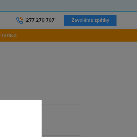
277 270 707
Zavoláme zpátky
ORADNA