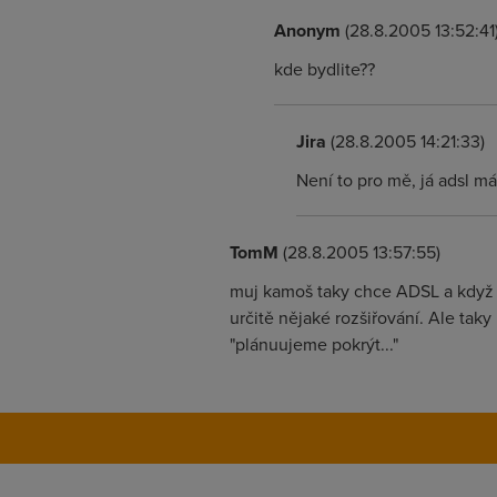
Anonym
(28.8.2005 13:52:41
kde bydlite??
Jira
(28.8.2005 14:21:33)
Není to pro mě, já adsl m
TomM
(28.8.2005 13:57:55)
muj kamoš taky chce ADSL a když to
určitě nějaké rozšiřování. Ale taky 
"plánuujeme pokrýt..."