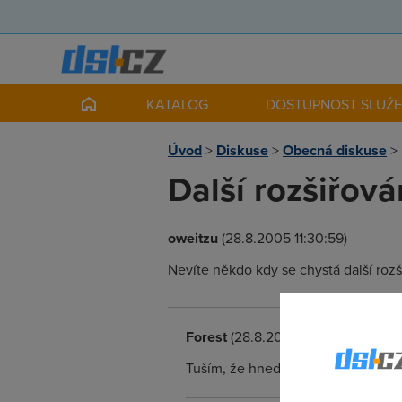
KATALOG
DOSTUPNOST SLUŽ
Úvod
>
Diskuse
>
Obecná diskuse
>
Další rozšiřová
oweitzu
(28.8.2005 11:30:59)
Nevíte někdo kdy se chystá další rozš
Forest
(28.8.2005 11:40:00)
Tuším, že hned v říjnu, ale jistě to 