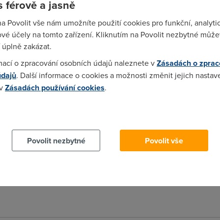
 férově a jasně
na Povolit vše nám umožníte použití cookies pro funkční, analyti
ají i k nám (jakože tuším, že asi ne). Už mě nebaví slimákovat 
vé účely na tomto zařízení. Kliknutím na Povolit nezbytné můžet
 úplně zakázat.
mací o zpracování osobních údajů naleznete v
Zásadách o zprac
údajů
. Další informace o cookies a možnosti změnit jejich nastav
 v
Zásadách používání cookies
.
e kdo dnes použív pevnou linku na volání ? I telecom si toho už 
 cookies chcete dozvědět více, další podrobnosti najdete na t
)
všesměr prut na auto. Ale musíš ji mít vypočítanou přesně pro G
Povolit nezbytné
Povolit vše
modemu.