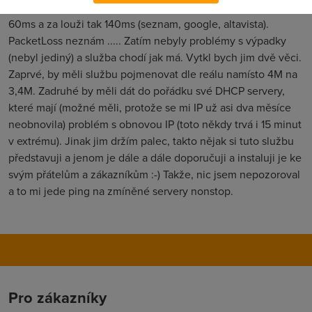
3430/384Kbps, pingy do NIXu okolo 8ms, do států EU okolo
60ms a za louži tak 140ms (seznam, google, altavista).
PacketLoss neznám ..... Zatím nebyly problémy s výpadky
(nebyl jediný) a služba chodí jak má. Vytkl bych jim dvě věci.
Zaprvé, by měli službu pojmenovat dle reálu namísto 4M na
3,4M. Zadruhé by měli dát do pořádku své DHCP servery,
které mají (možné měli, protože se mi IP už asi dva měsíce
neobnovila) problém s obnovou IP (toto někdy trvá i 15 minut
v extrému). Jinak jim držím palec, takto nějak si tuto službu
představuji a jenom je dále a dále doporučuji a instaluji je ke
svým přátelům a zákazníkům :-) Takže, nic jsem nepozoroval
a to mi jede ping na zmíněné servery nonstop.
Pro zákazníky