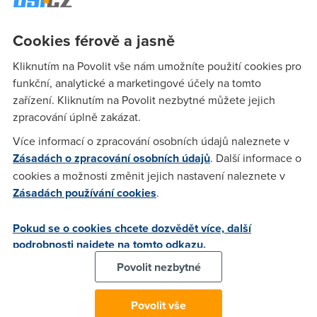
internet by Telenor jede dobre (mam Contactel). Nevim, cim
to bylo, ale agregaci rozhodne ne a pribytkem uzivatelů, to
Cookies férově a jasně
take pochybuji, spise to vypada na nejake potize. Zase mi to
lita 3,4 Mbit, pingy 10 ms na dom. servery a do 150 ms na
Kliknutím na Povolit vše nám umožníte použití cookies pro
zahranicni servery. A jak to jede vam ostatnim?
funkční, analytické a marketingové účely na tomto
zařízení. Kliknutím na Povolit nezbytné můžete jejich
zpracování úplně zakázat.
Anonym
(31.8.2005 14:06:59)
Více informací o zpracování osobních údajů naleznete v
no, ja jsem posledni dobou taky sledoval "zhorseni" mel jsem
Zásadách o zpracování osobních údajů
. Další informace o
i m Fun pres Nextra by Telenor pingy kolem 20 ms, rychlost
cookies a možnosti změnit jejich nastavení naleznete v
stale kolem 850 kbps. Ted se to opravdu zlepsilo, mam pingy
Zásadách používání cookies
.
kolem 12 ms a rychlost kolem 855 kbps :) objektivne musim
uznat, ze mi ani ta "zhorsena" kvalita nevadila......:)
Pokud se o cookies chcete dozvědět více, další
podrobnosti najdete na tomto odkazu.
y2k
(31.8.2005 14:09:44)
Povolit nezbytné
Hmm, já jsem zatím problém neshledal ani náznakem a to již
Povolit vše
Nextru over Telenor mám od února. Rychlost stabilně na