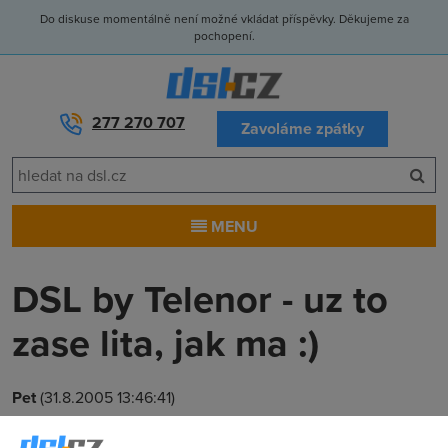
Do diskuse momentálně není možné vkládat příspěvky. Děkujeme za
pochopení.
277 270 707
Zavoláme zpátky
MENU
DSL by Telenor - uz to
zase lita, jak ma :)
Pet
(31.8.2005 13:46:41)
Ahoj lidi, tak asi po tydnu nejakych problemu uz zase