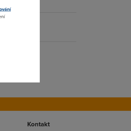
ování
ení
lis
omto
měnou na jiný tarif.
Kontakt