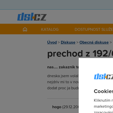
KATALOG
DOSTUPNOST SLUŽ
Úvod
>
Diskuse
>
Obecná diskuse
>
prechod z 192/64
nas.... zakaznik telekom
(29.12.2003 
dneska jsem volal na telůekom a chte
nejdriv mi to v novem roce automatick
dodat proc ja budu neco platiti svine
Cookies
Kliknutím 
marketingo
hogo
(29.12.2003 15:22:17)
zpracování