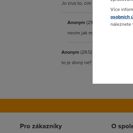
Jo zrus to, cim min tahacu tim lip.
Více infor
osobních 
Anonym
(29.12.2003 18:03:52)
naleznete
nevim jak myslis tahace kdyz ch
Pokud se o
odkazu.
Anonym
(29.12.2003 15:41:56)
to je divný ne? Žádnou změnu jste n
Pro zákazníky
O spol