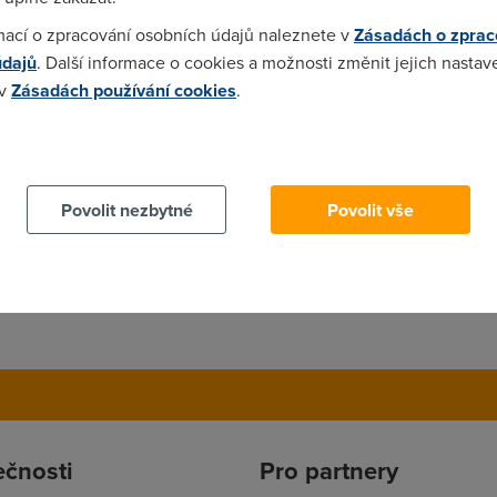
mací o zpracování osobních údajů naleznete v
Zásadách o zprac
údajů
. Další informace o cookies a možnosti změnit jejich nastav
 v
Zásadách používání cookies
.
ci prejit na 512/128 s 3 gb omezenim tak asi nejsem tahac nemys
 cookies chcete dozvědět více, další podrobnosti najdete na t
Povolit nezbytné
Povolit vše
ežádal, proč by se platilo? A to nemá co dělat s jinou pozdější z
ečnosti
Pro partnery