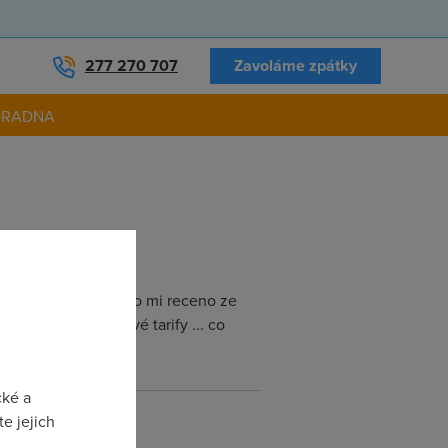
277 270 707
Zavoláme zpátky
ORADNA
na nove tarify a bylo mi receno ze
prve zmenit na nové tarify ... co
cké a
e jejich