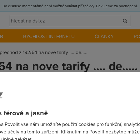
Do diskuse momentálně není možné vkládat příspěvky. Děkujeme za pochopení.
EB
RYCHLOST INTERNETU
ČLÁNKY
P
prechod z 192/64 na nove tarify .... de.....
 na nove tarify .... de.....
12:55:48)
l jsem se zeptat jak to bude s prechodem z me stare adsl 192/64 
y zmeni na 512 (10 gb) a tuto zmenu zaplatim a potom si muzu te
 zasrani ... uz jich mam plne zuby ted doopravdy to zrusim
 férově a jasně
na Povolit vše nám umožníte použití cookies pro funkční, analyti
vé účely na tomto zařízení. Kliknutím na Povolit nezbytné můžet
 úplně zakázat.