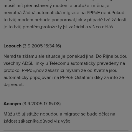
musíš mít přenastavený modem a protože změna je
nevratná.Žádná automatická migrace na PPPoE není.Pokud
to tvůj modem nebude podporovat,tak v případě tvé žádosti
je to tvůj problém,protože ty jsi zažádal a víš co děláš.
Lopouch
(3.9.2005 16:34:16)
Nerad te zklamu ale situace je ponekud jina. Do Rijna budou
vsechny ADSL linky u Telecomu automaticky prevedeny na
protokol PPPoE,nov zakaznici myslim ze od Kvetna jsou
automaticky pripojovani na PPPoE.Ostatnim diky za info ze
daj vedet.
Anonym
(3.9.2005 17:15:08)
Můžu tě ujistit,že nebudou a migrace se bude dělat na
žádost zákazníka,důvod viz výše.