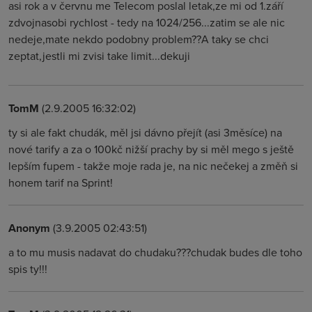
asi rok a v červnu me Telecom poslal letak,ze mi od 1.září
zdvojnasobi rychlost - tedy na 1024/256...zatim se ale nic
nedeje,mate nekdo podobny problem??A taky se chci
zeptat,jestli mi zvisi take limit...dekuji
TomM
(2.9.2005 16:32:02)
ty si ale fakt chudák, měl jsi dávno přejít (asi 3měsíce) na
nové tarify a za o 100kč nižší prachy by si měl mego s ještě
lepším fupem - takže moje rada je, na nic nečekej a změň si
honem tarif na Sprint!
Anonym
(3.9.2005 02:43:51)
a to mu musis nadavat do chudaku???chudak budes dle toho
spis ty!!!