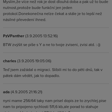
Myslím,že více než rok je dost dlouhá doba a pak už to bude
nutnost,protože bude funkční jen jeden
protokol.Donekonečna nelze čekat a stále je to lepší než
násilné převedení ihned.
PzVPanther
(3.9.2005 13:52:16)
BTW zvýšit se píše s Y a ne to tvoje zviseni, zvisi atd. :-))
charles
(3.9.2005 19:05:06)
Teď jsem zažádal o migraci. Slíbili mi to do pěti dnů, tak v
pátek dám vědět, jak to dopadlo.
ada
(4.9.2005 21:16:21)
nyni mame 256/64 taky nam prisel dopis ze to zrychlej.pise
nam to pripojeno rychlosti 511,6 kb,ale porad to stahuje