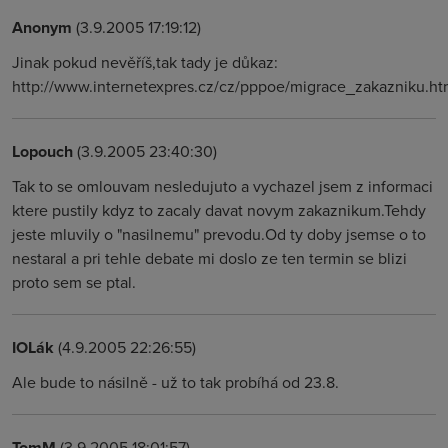
Anonym
(3.9.2005 17:19:12)
Jinak pokud nevěříš,tak tady je důkaz:
http://www.internetexpres.cz/cz/pppoe/migrace_zakazniku.ht
Lopouch
(3.9.2005 23:40:30)
Tak to se omlouvam nesledujuto a vychazel jsem z informaci
ktere pustily kdyz to zacaly davat novym zakaznikum.Tehdy
jeste mluvily o "nasilnemu" prevodu.Od ty doby jsemse o to
nestaral a pri tehle debate mi doslo ze ten termin se blizi
proto sem se ptal.
IOLák
(4.9.2005 22:26:55)
Ale bude to násilně - už to tak probíhá od 23.8.
TomM
(3.9.2005 18:01:57)