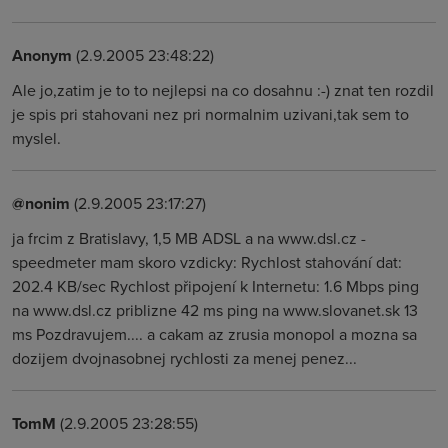
Anonym
(2.9.2005 23:48:22)
Ale jo,zatim je to to nejlepsi na co dosahnu :-) znat ten rozdil
je spis pri stahovani nez pri normalnim uzivani,tak sem to
myslel.
@nonim
(2.9.2005 23:17:27)
ja frcim z Bratislavy, 1,5 MB ADSL a na www.dsl.cz -
speedmeter mam skoro vzdicky: Rychlost stahování dat:
202.4 KB/sec Rychlost připojení k Internetu: 1.6 Mbps ping
na www.dsl.cz priblizne 42 ms ping na www.slovanet.sk 13
ms Pozdravujem.... a cakam az zrusia monopol a mozna sa
dozijem dvojnasobnej rychlosti za menej penez...
TomM
(2.9.2005 23:28:55)