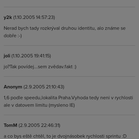
y2k
(1.10.2005 14:57:23)
Nerad bych tady rozkrýval druhou identitu, alo známe se
dobře :-)
joli
(1.10.2005 19:41:15)
jo?Tak povídej...sem zvědav.fakt :)
Anonym
(2.9.2005 21:10:43)
1,6 podle speedu,lokalita Praha.Vyhoda tedy neni v rychlosti
ale v datovem limitu (mysleno IE)
TomM
(2.9.2005 22:46:31)
a co bys eště chtěl, to je dvojnásobek rychlosti sprintu :D