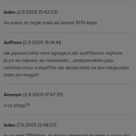
ladas
(2.9.2005 15:42:03)
no prave ze nejak malo asi jenom 1070 kbps
duffioso
(2.9.2005 16:14:41)
tak panove,tohle neni agregace,ale sunt!!!jenze nejhorsi
je,ze se napravy asi nedockate....poskytovatele,jsou
vetsinou hlusi a slepi!!!!je ale skoda platit za dve mega,kdyz
mate jen mega!!!
Anonym
(2.9.2005 17:47:37)
a co pingy??
ladas
(7.9.2005 12:48:07)
jo uz jede 1750kbps .o) stacilo resetovat modem a znovu ho