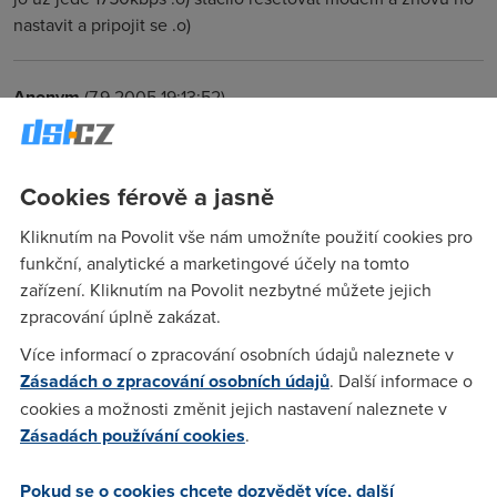
nastavit a pripojit se .o)
Anonym
(7.9.2005 19:13:52)
Na eri mi to taky hazi prez 1,7 Speedmetr porad 1,6
Cookies férově a jasně
joli
(2.9.2005 20:48:48)
Kliknutím na Povolit vše nám umožníte použití cookies pro
IE MAXI, lokalita zapadakov u Prahy :) Máte rádi rychlou
funkční, analytické a marketingové účely na tomto
jízdu? Pak potřebujete NEXTRA FUN! Rychlost vašeho
zařízení. Kliknutím na Povolit nezbytné můžete jejich
internetu: Rychlost stahování dat: 212.8 KB/sec Rychlost
zpracování úplně zakázat.
připojení k Internetu: 1.7 Mbps Microsoft Windows XP [Verze
5.1.2600] (C) Copyright 1985-2001 Microsoft Corp.
Více informací o zpracování osobních údajů naleznete v
C:\Documents and Settings\XXX>ping -n 10
Zásadách o zpracování osobních údajů
. Další informace o
www.gamezone.cz Příkaz PING na www.gamezone.cz
cookies a možnosti změnit jejich nastavení naleznete v
[80.188.162.113] s délkou 32 bajtů: Odpověď od 80.188.162.113:
Zásadách používání cookies
.
bajty=32 čas=11ms TTL=120 Odpověď od 80.188.162.113:
bajty=32 čas=11ms TTL=120 Odpověď od 80.188.162.113:
Pokud se o cookies chcete dozvědět více, další