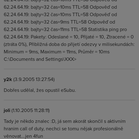
62.24.64.19: bajty=32 čas=10ms TTL=58 Odpověď od
62.24.64.19: bajty=32 čas=10ms TTL=58 Odpověď od
62.24.64.19: bajty=32 čas=9ms TTL=58 Odpověď od
62.24.64.19: bajty=32 čas=11ms TTL=58 Statistika ping pro
62.24.64.19: Pakety: Odeslané = 10, Přijaté = 10, Ztracené = 0
(ztráta 0%), Přibližná doba do přijetí odezvy v milisekundách:
Minimum = 9ms, Maximum = 11ms, Průměr = 10ms
C:\Documents and Settings\XXX>
y2k
(3.9.2005 13:27:54)
Dobřes udělal, žes opustil eSubu.
joli
(1.10.2005 11:28:11)
Tady je někdo znalec :D, já sem akorát skončil s aktivním
hranim call of duty, nechci se tomu nějak profesionálně
věnovat...jen 4fun