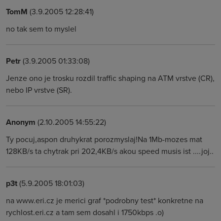
TomM
(3.9.2005 12:28:41)
no tak sem to myslel
Petr
(3.9.2005 01:33:08)
Jenze ono je trosku rozdil traffic shaping na ATM vrstve (CR),
nebo IP vrstve (SR).
Anonym
(2.10.2005 14:55:22)
Ty pocuj,aspon druhykrat porozmyslaj!Na 1Mb-mozes mat
128KB/s ta chytrak pri 202,4KB/s akou speed musis ist ....joj..
p3t
(5.9.2005 18:01:03)
na www.eri.cz je merici graf *podrobny test* konkretne na
rychlost.eri.cz a tam sem dosahl i 1750kbps .o)