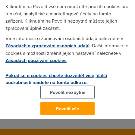
Kliknutím na Povolit vše nám umožníte použití cookies pro
funkční, analytické a marketingové účely na tomto
TomM
(3.9.2005 23:19:20)
zařízení. Kliknutím na Povolit nezbytné můžete jejich
zpracování úplně zakázat.
já žasnu, že lidi něco podepíšou a ani neví co,ale pro naše
méně myslíci spoluobčany, vypovědní lhůta je měsíc, tak ten
Více informací o zpracování osobních údajů naleznete v
měsíc ti to pojede.
Zásadách o zpracování osobních údajů
. Další informace o
cookies a možnosti změnit jejich nastavení naleznete v
Zásadách používání cookies
.
PzVPanther
(3.9.2005 23:35:14)
Vy podepisete smlouvu a pritom si ji neprectete?Vzdyt je to
Pokud se o cookies chcete dozvědět více, další
podstatna vec.Musi tam byt uvedeno jak dlouha je
podrobnosti najdete na tomto odkazu.
vypovedni lhuta.Ale kdyz je nekdo liny a neumi si to najit ani
Povolit nezbytné
ve vlastni smlouve - Výpovědní lhůta činí třicet dnů a počíná
běžet od prvního dne následujícího po dodání výpovědi
Povolit vše
druhé smluvní straně.