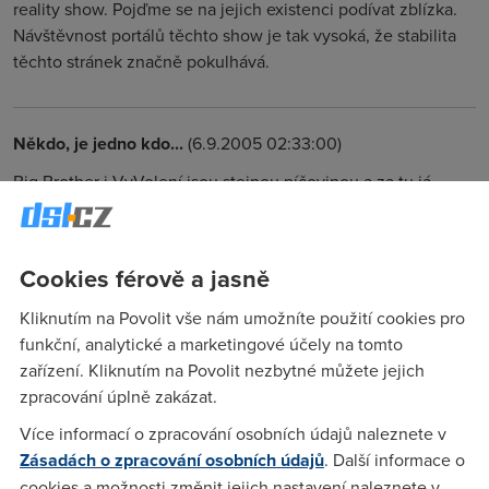
reality show. Pojďme se na jejich existenci podívat zblízka.
Návštěvnost portálů těchto show je tak vysoká, že stabilita
těchto stránek značně pokulhává.
Někdo, je jedno kdo...
(6.9.2005 02:33:00)
Big Brother i VyVolení jsou stejnou píčovinou a za tu já
utrácet svoje peníze nebudu!!!
Cookies férově a jasně
Anonym
(6.9.2005 15:51:19)
a co jako?
Kliknutím na Povolit vše nám umožníte použití cookies pro
funkční, analytické a marketingové účely na tomto
zařízení. Kliknutím na Povolit nezbytné můžete jejich
Anonym
(6.9.2005 16:31:46)
zpracování úplně zakázat.
To mě nazajíma raději bych uvítal článek týkající se více
Více informací o zpracování osobních údajů naleznete v
ADSL.
Zásadách o zpracování osobních údajů
. Další informace o
cookies a možnosti změnit jejich nastavení naleznete v