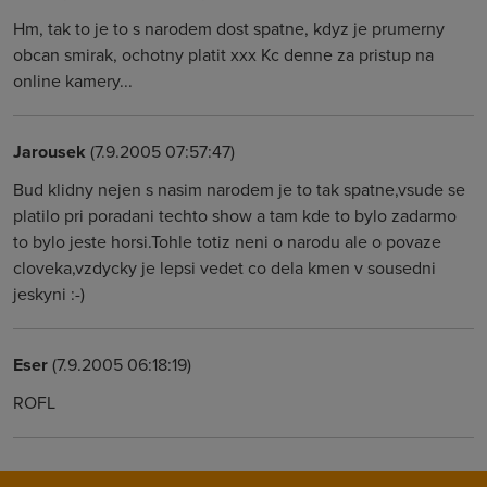
Hm, tak to je to s narodem dost spatne, kdyz je prumerny
obcan smirak, ochotny platit xxx Kc denne za pristup na
online kamery...
Jarousek
(7.9.2005 07:57:47)
Bud klidny nejen s nasim narodem je to tak spatne,vsude se
platilo pri poradani techto show a tam kde to bylo zadarmo
to bylo jeste horsi.Tohle totiz neni o narodu ale o povaze
cloveka,vzdycky je lepsi vedet co dela kmen v sousedni
jeskyni :-)
Eser
(7.9.2005 06:18:19)
ROFL