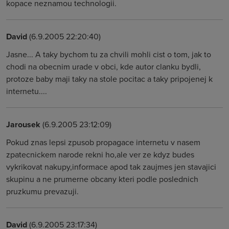
kopace neznamou technologii.
David
(6.9.2005 22:20:40)
Jasne... A taky bychom tu za chvili mohli cist o tom, jak to
chodi na obecnim urade v obci, kde autor clanku bydli,
protoze baby maji taky na stole pocitac a taky pripojenej k
internetu....
Jarousek
(6.9.2005 23:12:09)
Pokud znas lepsi zpusob propagace internetu v nasem
zpatecnickem narode rekni ho,ale ver ze kdyz budes
vykrikovat nakupy,informace apod tak zaujmes jen stavajici
skupinu a ne prumerne obcany kteri podle poslednich
pruzkumu prevazuji.
David
(6.9.2005 23:17:34)