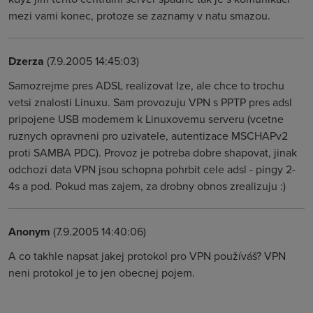
mezi vami konec, protoze se zaznamy v natu smazou.
Dzerza
(7.9.2005 14:45:03)
Samozrejme pres ADSL realizovat lze, ale chce to trochu
vetsi znalosti Linuxu. Sam provozuju VPN s PPTP pres adsl
pripojene USB modemem k Linuxovemu serveru (vcetne
ruznych opravneni pro uzivatele, autentizace MSCHAPv2
proti SAMBA PDC). Provoz je potreba dobre shapovat, jinak
odchozi data VPN jsou schopna pohrbit cele adsl - pingy 2-
4s a pod. Pokud mas zajem, za drobny obnos zrealizuju :)
Anonym
(7.9.2005 14:40:06)
A co takhle napsat jakej protokol pro VPN používáš? VPN
neni protokol je to jen obecnej pojem.