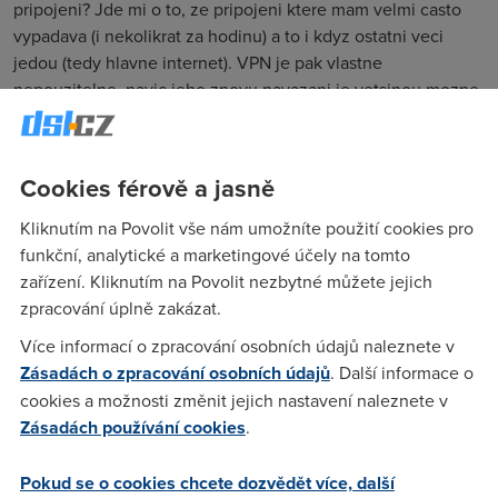
pripojeni? Jde mi o to, ze pripojeni ktere mam velmi casto
vypadava (i nekolikrat za hodinu) a to i kdyz ostatni veci
jedou (tedy hlavne internet). VPN je pak vlastne
nepouzitelne, navic jeho znovu navazani je vetsinou mozne
az po nekolika minutach. dik za odpoved.
Cookies férově a jasně
Painkiller
(7.9.2005 10:56:18)
Kliknutím na Povolit vše nám umožníte použití cookies pro
www.hamachi.cc
funkční, analytické a marketingové účely na tomto
zařízení. Kliknutím na Povolit nezbytné můžete jejich
zpracování úplně zakázat.
Anonym
(7.9.2005 11:19:27)
Více informací o zpracování osobních údajů naleznete v
Hamachi pokud se nepletu jede pres nejaky server a pouziva
Zásadách o zpracování osobních údajů
. Další informace o
se kdyz nema verejnou IP adresu. Diky tomu je rychlost
cookies a možnosti změnit jejich nastavení naleznete v
pomerne mala, obcas ho pouzivam a i tam jsou vypadky na
Zásadách používání cookies
.
strane prave toho serveru, pres ktery se spojeni realizuje.
Muj dotaz by mel tedy znit, je vubec realne udelat klasickou
VPN na ADSL pripojkach, kdyz mam na jedne strane
Pokud se o cookies chcete dozvědět více, další