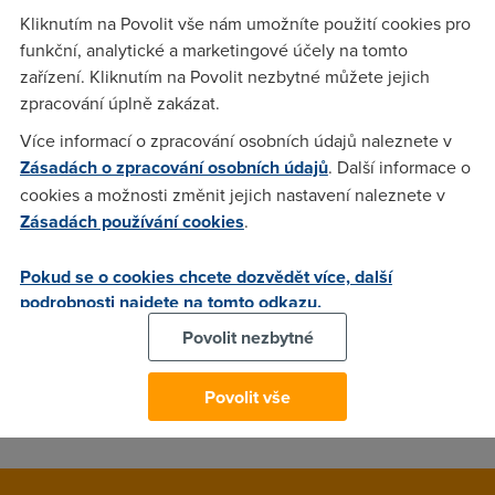
Kliknutím na Povolit vše nám umožníte použití cookies pro
funkční, analytické a marketingové účely na tomto
Nargon
(7.9.2005 19:11:29)
zařízení. Kliknutím na Povolit nezbytné můžete jejich
zpracování úplně zakázat.
Tak nejdriv si tu cestinu nekde stahnes, pokud pouzivas
StrongDC++ (ikdyz na zahranicnich hubech musis zapnout
Více informací o zpracování osobních údajů naleznete v
emulaci dc++) tak je cestina (cestina.xml) primo v tom zipu
Zásadách o zpracování osobních údajů
. Další informace o
co stahnes z webu (strongdc.berlios.de) A pak v nastaveni,
cookies a možnosti změnit jejich nastavení naleznete v
appereance je dole okynko Language a vedle nej tlacitko
Zásadách používání cookies
.
browse, tak klikni na browse, a najdi ten soubor s cestinou a
klikni na otevrit. Pak DC vypnout a zapnout a mas ho cesky.
Pokud se o cookies chcete dozvědět více, další
podrobnosti najdete na tomto odkazu.
nick
(7.9.2005 21:13:33)
Povolit nezbytné
Ovladaci Panely->Pridat ci odebrat programy->Kliknout na
Povolit vše
DC++->Kliknout na "odebrat" nick