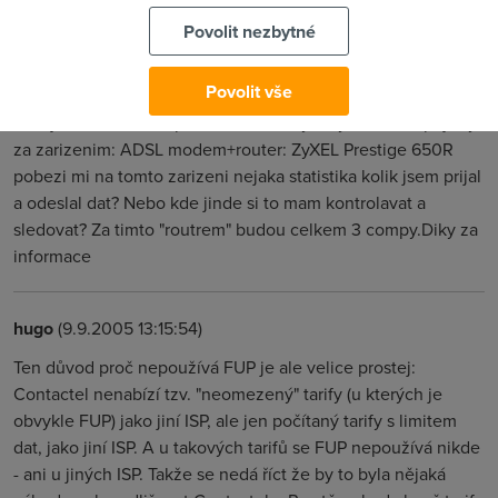
internetove radio a sem tam neco stahnout tak tech 10 GB
Povolit nezbytné
bude snad stacit.Co je pro me prizniva informace,aspon to
pisou, ze Contactel jeden z mala nepouziva FUP a to je pro
Povolit vše
me vcelku podstatne.Kdyby prisla chut neco stahnout :-). Ten
limit je download + upload dohromady?Kdyz budu napojeny
za zarizenim: ADSL modem+router: ZyXEL Prestige 650R
pobezi mi na tomto zarizeni nejaka statistika kolik jsem prijal
a odeslal dat? Nebo kde jinde si to mam kontrolavat a
sledovat? Za timto "routrem" budou celkem 3 compy.Diky za
informace
hugo
(9.9.2005 13:15:54)
Ten důvod proč nepoužívá FUP je ale velice prostej:
Contactel nenabízí tzv. "neomezený" tarify (u kterých je
obvykle FUP) jako jiní ISP, ale jen počítaný tarify s limitem
dat, jako jiní ISP. A u takových tarifů se FUP nepoužívá nikde
- ani u jiných ISP. Takže se nedá říct že by to byla nějaká