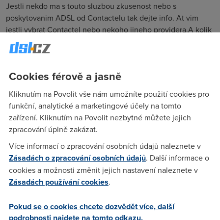
Jestli nekdo ma s touto sluzbou zkusenost nebo s
poskytovanim ADSL od Contactelu tak dejte info. At vim
jestli vybrat Contactel nebo nekoho jineho providera.A kolik
ta rychlost tak chodi u tech 512/128 Kbps? Diky za informace
Cookies férově a jasně
hugo
(9.9.2005 12:06:17)
Kliknutím na Povolit vše nám umožníte použití cookies pro
Což o to, chodí to stabilně okolo 420kbps, a naprosto bez
funkční, analytické a marketingové účely na tomto
výpadků (kromě 1-2 ohlášených za rok, ale to je různě po
zařízení. Kliknutím na Povolit nezbytné můžete jejich
republice takže se tě nejspíš nedotknou). Pokud ti nevadí, že
zpracování úplně zakázat.
jsou jedni z nejdražších - za 650 lze mít místo 3GB 5GB ale i
10GB limit a to s levnějším přírůstkem 35-40/1GB místo
Více informací o zpracování osobních údajů naleznete v
180/2GB, a za 950 místo 10GB skoro cokoli...ale jinak ok.
Zásadách o zpracování osobních údajů
. Další informace o
cookies a možnosti změnit jejich nastavení naleznete v
Zásadách používání cookies
.
Hanuš
(9.9.2005 13:03:26)
Me ani o ten limit nejde. Normalnim surfovanim na internetu
Pokud se o cookies chcete dozvědět více, další
nepresahnu snad 3 GB.Pokud bych chtel poslouchat
podrobnosti najdete na tomto odkazu.