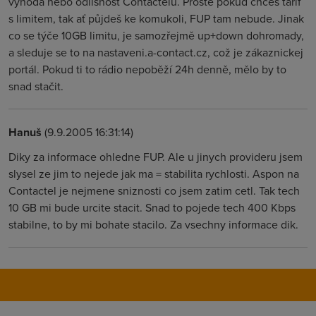
výhoda nebo odlišnost Contactelu. Prostě pokud chceš tarif
s limitem, tak ať půjdeš ke komukoli, FUP tam nebude. Jinak
co se týče 10GB limitu, je samozřejmě up+down dohromady,
a sleduje se to na nastaveni.a-contact.cz, což je zákaznickej
portál. Pokud ti to rádio nepoběží 24h denně, mělo by to
snad stačit.
Hanuš
(9.9.2005 16:31:14)
Diky za informace ohledne FUP. Ale u jinych provideru jsem
slysel ze jim to nejede jak ma = stabilita rychlosti. Aspon na
Contactel je nejmene sniznosti co jsem zatim cetl. Tak tech
10 GB mi bude urcite stacit. Snad to pojede tech 400 Kbps
stabilne, to by mi bohate stacilo. Za vsechny informace dik.