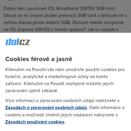
Dobry den, pouzivam IOL Broadband 128/512 3GB limit.
Obcas se mi ovsem podari prekrocit 3GB limit a telecom mi s
velkou slavou proda dalsich 5GB. Zkousel nekdo zmigrovat
na IOL Express 128/512 z tohoto spojeni? Jak to vypada s
pouzitelnosti: je to stejne spolehlive/rychle jako IOL
Broadband? Taky by mohlo byt zajimave srovnani IOL
Broadband 512kbps versus IOL Express 1024kbps protoze
tyto dva produkty jsou za stejnou cenu. Dekuji a preji pekny
Cookies férově a jasně
den, Karel
Kliknutím na Povolit vše nám umožníte použití cookies pro
funkční, analytické a marketingové účely na tomto
zařízení. Kliknutím na Povolit nezbytné můžete jejich
Anonym
(23.9.2005 15:08:08)
zpracování úplně zakázat.
Bohužel Karle... ale žáden tarif s rychlostí 128/512Kbps
Více informací o zpracování osobních údajů naleznete v
neexistuje u CTc
Zásadách o zpracování osobních údajů
. Další informace o
cookies a možnosti změnit jejich nastavení naleznete v
Zásadách používání cookies
.
Anonym
(23.9.2005 16:41:03)