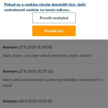
logika chlape asi myslel 512/128
Pokud se o cookies chcete dozvědět více, další
podrobnosti najdete na tomto odkazu.
kcg
(27.9.2005 09:16:56)
Povolit nezbytné
Ano myslel jsem 512/128kbps. Jsou nejake zkusenosti s
Povolit vše
migraci? Diky, Karel
Anonym
(27.9.2005 16:24:59)
Karle, Karle...a to tam vážně nemáš nic jinýho okolo?
Anonym
(27.9.2005 20:57:32)
Karle umíš snad číst tak si porovnej nabídky a srovnej si to v
hlavě
Anonym
(28.9.2005 13:33:31)