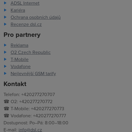
ADSL Internet
Kariéra
Ochrana osobních údajů
Recenze dsl.cz
Pro partnery
Reklama
O2 Czech Republic
T-Mobile
Vodafone
Nejlevnější GSM tarify
Kontakt
Telefon: +420277270707
☎ O2: +420277270772
☎ T-Mobile: +420277270773
☎ Vodafone: +420277270777
Dostupnost: Po–Pá: 8:00–18:00
E-mail:
info@dsl.cz