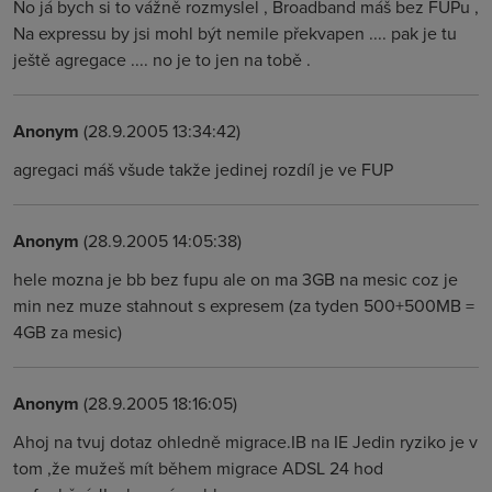
No já bych si to vážně rozmyslel , Broadband máš bez FUPu ,
Na expressu by jsi mohl být nemile překvapen .... pak je tu
ještě agregace .... no je to jen na tobě .
Anonym
(28.9.2005 13:34:42)
agregaci máš všude takže jedinej rozdíl je ve FUP
Anonym
(28.9.2005 14:05:38)
hele mozna je bb bez fupu ale on ma 3GB na mesic coz je
min nez muze stahnout s expresem (za tyden 500+500MB =
4GB za mesic)
Anonym
(28.9.2005 18:16:05)
Ahoj na tvuj dotaz ohledně migrace.IB na IE Jedin ryziko je v
tom ,že mužeš mít během migrace ADSL 24 hod