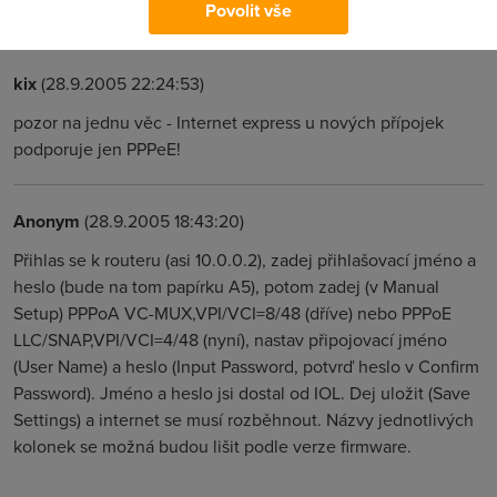
Povolit vše
potřebný.
kix
(28.9.2005 22:24:53)
pozor na jednu věc - Internet express u nových přípojek
podporuje jen PPPeE!
Anonym
(28.9.2005 18:43:20)
Přihlas se k routeru (asi 10.0.0.2), zadej přihlašovací jméno a
heslo (bude na tom papírku A5), potom zadej (v Manual
Setup) PPPoA VC-MUX,VPI/VCI=8/48 (dříve) nebo PPPoE
LLC/SNAP,VPI/VCI=4/48 (nyní), nastav připojovací jméno
(User Name) a heslo (Input Password, potvrď heslo v Confirm
Password). Jméno a heslo jsi dostal od IOL. Dej uložit (Save
Settings) a internet se musí rozběhnout. Názvy jednotlivých
kolonek se možná budou lišit podle verze firmware.