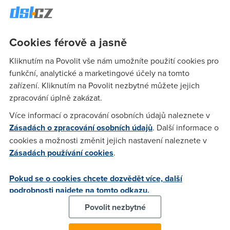
ovladač pro tenhle typ modemu. Nastavil jsem věci podle
přiloženého papírku A5 a pořád se nemůžu připojit - mám
IOL telecomu. Nemohl byste někdo shrnout krátce v bodech,
Cookies férově a jasně
co se má udělat ???? strávil jsem tím dneska už 8 hodin a
mám dost....
Kliknutím na Povolit vše nám umožníte použití cookies pro
funkční, analytické a marketingové účely na tomto
zařízení. Kliknutím na Povolit nezbytné můžete jejich
Anonym
(27.9.2005 20:45:39)
zpracování úplně zakázat.
Ovladač pro router ??? To je pěkná blbost. Musíš pouze
Více informací o zpracování osobních údajů naleznete v
správně nastavit připojení k netu (většinou položka WAN).
Zásadách o zpracování osobních údajů
. Další informace o
Jsou dvě možnosti: 1)PPPoA VC-MUX,VPI/VCI=8/48 (dříve)
cookies a možnosti změnit jejich nastavení naleznete v
2)PPPoE LLC/SNAP,VPI/VCI=4/48 (nyní)
Zásadách používání cookies
.
Pokud se o cookies chcete dozvědět více, další
mmm
(27.9.2005 22:20:26)
podrobnosti najdete na tomto odkazu.
Ještě by nebylo od věci nastavit připojovací jméno (obvykle
Povolit nezbytné
tel. číslo) a heslo (přiděleno při zprovoznění adsl - v mailu od
poskytovatele). Ovladač pro toto zařízení není samozřejmě