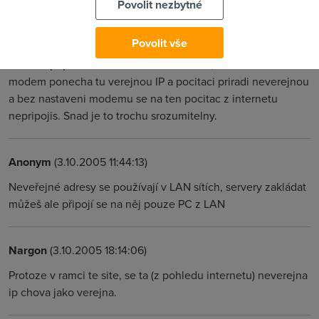
Povolit nezbytné
neverejna. No jak to rict Verejna je takova ze identifikuje
primo tvuj PC a je mozne na ten pc se pripojit pres internet
Povolit vše
(moznost zakladat servery...) Na neverejnou IP se pripojit
neda. V pripade adsl a ethernet modemu, si vetsinou
modem ponecha tu verejnou IP a pocitaci priradi neverejnou
a bez nastaveni modemu se na ten pocitac z internetu
nepripojis. Snad je to trochu srozumitelny.
Anonym
(3.10.2005 11:44:13)
Neveřejné adresy se používají v LAN sítích, servery zakládat
můžeš ale připojí se na něj pouze PC z LAN
Nargon
(3.10.2005 18:14:06)
Protoze v ramci te site, se ta (z pohledu internetu) neverejna
ip chova jako verejna.