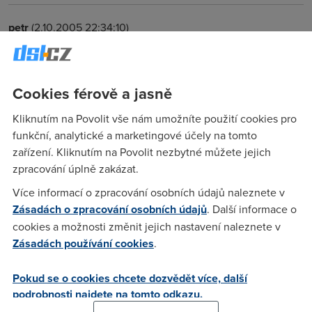
petr
(2.10.2005 22:34:10)
pevna je když si ji napíšeš na papírek a přilepíšk ke kompu,
veřejná=pevná z možností že ji vidi ostatní a neveřejná je
začmáraná penvá :-)
Cookies férově a jasně
Kliknutím na Povolit vše nám umožníte použití cookies pro
lamax
(2.10.2005 22:35:38)
funkční, analytické a marketingové účely na tomto
zařízení. Kliknutím na Povolit nezbytné můžete jejich
lol
zpracování úplně zakázat.
Více informací o zpracování osobních údajů naleznete v
Nargon
(2.10.2005 22:54:14)
Zásadách o zpracování osobních údajů
. Další informace o
Takze ja to trochu uvedu na pravou miru, petr asi neco
cookies a možnosti změnit jejich nastavení naleznete v
blaboli z horecky. Pevna je takova ze je stale stejna a nikdy
Zásadách používání cookies
.
se ti nezmeni. Dynamicka se ti muze menit, pri kazdym
prihlaseni do internetu. (behem jednoho prihlaseni by se
Pokud se o cookies chcete dozvědět více, další
menit nemela, pak to dela neplechu, a data co mela jit tobe
podrobnosti najdete na tomto odkazu.
pak pujdou na stejnou ip, ale nekomu jinymu) Pak Verejna a