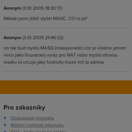
Anonym
(3.10.2005 18:30:17)
Někde jsem jěště slyšel MASC. CO to je?
Anonym
(3.10.2005 21:46:32)
no tak bud myslis MASQ (masquerade) coz je vlastne jenom
neco jako linuxackej vyraz pro NAT nebo myslis sitovou
masku ta urcuje jaky hodnoty muze mit ip adresa
Pro zákazníky
Dostupnost internetu
Měření rychlosti internetu