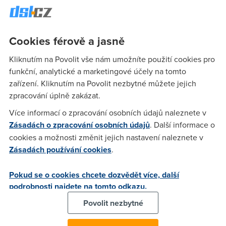
trzích bude věnován vyhodnocení získaných údajů a určení
pořadí jednotlivých hodnocených bank. Kdo tedy vyhrál?
Kdo je nejlepší? A kdo je outsider českého e-bankingu?
Cookies férově a jasně
Kliknutím na Povolit vše nám umožníte použití cookies pro
Albert
(4.10.2005 00:47:05)
funkční, analytické a marketingové účely na tomto
zařízení. Kliknutím na Povolit nezbytné můžete jejich
No co jineho se dalo cekat? Ebanka ma stale znacne navrch -
zpracování úplně zakázat.
pouzivam vice uctu, ale ten od Ebanky mam asi nejradeji
(pravda, mam jej nejdele)...
Více informací o zpracování osobních údajů naleznete v
Zásadách o zpracování osobních údajů
. Další informace o
cookies a možnosti změnit jejich nastavení naleznete v
MartinCZ
(4.10.2005 11:24:43)
Zásadách používání cookies
.
Jsem klientem eBanky od března 1999 a nemam na co bych
si stezoval - vyjma poplatků. Ale hadam ze je to stejny
Pokud se o cookies chcete dozvědět více, další
problem u vsech ceskych bank. Pohodli prace s uctem a
podrobnosti najdete na tomto odkazu.
komunikace s bankerem na zelene lince 24 hodin denne je
Povolit nezbytné
tak uzasne pohodli, ze mi to za ty prachy skutecne stoji.
Pokud chcete levny ucet, nechodte do toho, pokud vam jde