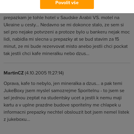
Povolit vše
o pohodli, eBanka je to nej. V porovnanim s temi JukeBoxy
co si z nich musi lidi tahat papirky s cisly aby mohli k
prepazkam je tohle hotel v Saudske Arabii VS. motel na
Ukraine u cesty... Nedavno se mi dokonce stalo, ze sem si
sel pro nejake potvrzeni a protoze bylo u bankeru nejak moc
lidi, nabidla mi slecna u prepazky at se bud stavim za 15
minut, ze mi bude rezervovat misto anebo jestli chci pockat
tak jestli chci kafe mineralku nebo dzus...
MartinCZ
(4.10.2005 11:27:14)
Oprava, kafe to nebylo, jen mineralka a dzus... a pak temi
JukeBoxy jsem myslel samozrejme Sporitelnu - to jsem se
sel jednou zeptat na studentsky ucet a jestli k nemu maji
kartu a v uplne prazdne budove sporitelny me chlapek u
informacni prepazky nechtel obslouzit bot jsem nemel listek
z jukeboxu...