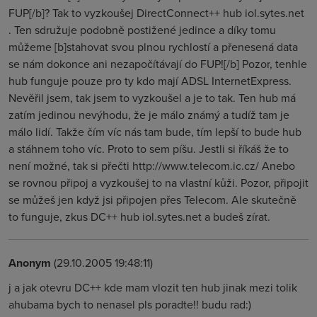
FUP[/b]? Tak to vyzkoušej DirectConnect++ hub iol.sytes.net
. Ten sdružuje podobně postižené jedince a díky tomu
můžeme [b]stahovat svou plnou rychlostí a přenesená data
se nám dokonce ani nezapočítávají do FUP![/b] Pozor, tenhle
hub funguje pouze pro ty kdo mají ADSL InternetExpress.
Nevěřil jsem, tak jsem to vyzkoušel a je to tak. Ten hub má
zatím jedinou nevýhodu, že je málo známý a tudíž tam je
málo lidí. Takže čím víc nás tam bude, tím lepší to bude hub
a stáhnem toho víc. Proto to sem píšu. Jestli si říkáš že to
není možné, tak si přečti http://www.telecom.ic.cz/ Anebo
se rovnou připoj a vyzkoušej to na vlastní kůži. Pozor, připojit
se můžeš jen když jsi připojen přes Telecom. Ale skutečně
to funguje, zkus DC++ hub iol.sytes.net a budeš zírat.
Anonym
(29.10.2005 19:48:11)
j a jak otevru DC++ kde mam vlozit ten hub jinak mezi tolik
ahubama bych to nenasel pls poradte!! budu rad:)