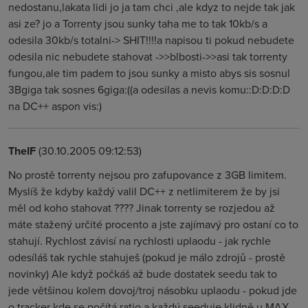
nedostanu,lakata lidi jo ja tam chci ,ale kdyz to nejde tak jak
asi ze? jo a Torrenty jsou sunky taha me to tak 10kb/s a
odesila 30kb/s totalni-> SHIT!!!!a napisou ti pokud nebudete
odesila nic nebudete stahovat ->>blbosti->>asi tak torrenty
fungou,ale tim padem to jsou sunky a misto abys sis sosnul
3Bgiga tak sosnes 6giga:((a odesilas a nevis komu::D:D:D:D
na DC++ aspon vis:)
TheIF
(30.10.2005 09:12:53)
No prostě torrenty nejsou pro zafupovance z 3GB limitem.
Myslíš že kdyby každý valil DC++ z netlimiterem že by jsi
měl od koho stahovat ???? Jinak torrenty se rozjedou až
máte stažený určité procento a jste zajímavý pro ostaní co to
stahují. Rychlost závisí na rychlosti uplaodu - jak rychle
odesíláš tak rychle stahuješ (pokud je málo zdrojů - prostě
novinky) Ale když počkáš až bude dostatek seedu tak to
jede většinou kolem dovoj/troj násobku uplaodu - pokud jde
o tracker kde se počítá ratio a každý seeduje klidně u MAX