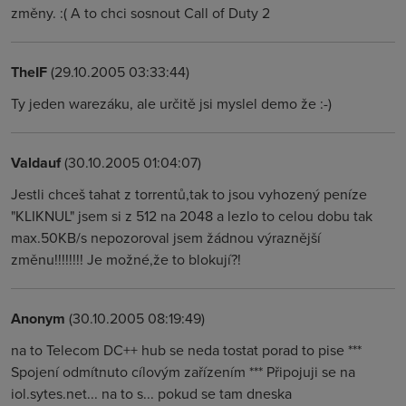
změny. :( A to chci sosnout Call of Duty 2
TheIF
(29.10.2005 03:33:44)
Ty jeden warezáku, ale určitě jsi myslel demo že :-)
Valdauf
(30.10.2005 01:04:07)
Jestli chceš tahat z torrentů,tak to jsou vyhozený peníze
"KLIKNUL" jsem si z 512 na 2048 a lezlo to celou dobu tak
max.50KB/s nepozoroval jsem žádnou výraznější
změnu!!!!!!!! Je možné,že to blokují?!
Anonym
(30.10.2005 08:19:49)
na to Telecom DC++ hub se neda tostat porad to pise ***
Spojení odmítnuto cílovým zařízením *** Připojuji se na
iol.sytes.net... na to s... pokud se tam dneska