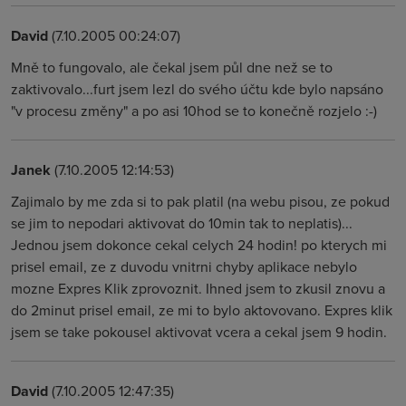
David
(7.10.2005 00:24:07)
Mně to fungovalo, ale čekal jsem půl dne než se to
zaktivovalo...furt jsem lezl do svého účtu kde bylo napsáno
"v procesu změny" a po asi 10hod se to konečně rozjelo :-)
Janek
(7.10.2005 12:14:53)
Zajimalo by me zda si to pak platil (na webu pisou, ze pokud
se jim to nepodari aktivovat do 10min tak to neplatis)...
Jednou jsem dokonce cekal celych 24 hodin! po kterych mi
prisel email, ze z duvodu vnitrni chyby aplikace nebylo
mozne Expres Klik zprovoznit. Ihned jsem to zkusil znovu a
do 2minut prisel email, ze mi to bylo aktovovano. Expres klik
jsem se take pokousel aktivovat vcera a cekal jsem 9 hodin.
David
(7.10.2005 12:47:35)