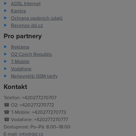
ADSL Internet
Kariéra
Ochrana osobních údajů
Recenze dsl.cz
Pro partnery
Reklama
O2 Czech Republic
T-Mobile
Vodafone
Nejlevnější GSM tarify
Kontakt
Telefon: +420277270707
☎ O2: +420277270772
☎ T-Mobile: +420277270773
☎ Vodafone: +420277270777
Dostupnost: Po–Pá: 8:00–18:00
E-mail:
info@dsl.cz