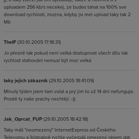
uploadem 256 kb/s necekej, ze budes tahat na 100% sve
download rychlosti, mozna, kdyby jsi mel upload taky tak 2
Mb
TheIF
(30.10.2005 17:18:31)
Jo přesně tak pokud není velká dostupnost všech dílu tak
rychlost stahování nemusí být moc velká
taky jejich zákazník
(29.10.2005 18:41:09)
Minulý týden jsem tam volal a prý jim to už 14 dní nefunguje.
Prostě ty naše prachy nechtějí :-))
Jak_Oprcat_FUP
(29.10.2005 18:42:18)
Taky máš "neomezený" InternetExpress od Českého
Telecomu a [b]strašně rychle vyčerpáš omezený objem dat