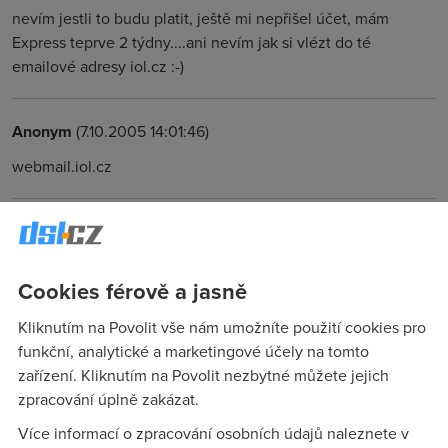
nevím jestli to budu platit, ještě mi nepřišel účet, mám
Express teprve 2 týdny....ani nevím jak si vlézt do té
emailové adresy iol.cz :-)
Anonym
(7.10.2005 14:01:46)
webmail.iol.cz
David
(7.10.2005 15:26:15)
díky ale když tam zadám své uživat. jméno a heslo tak mi to
Cookies férově a jasně
hlásí neplatné údaje...je tam jiný login než při vytáčení
adsl??? dík
Kliknutím na Povolit vše nám umožníte použití cookies pro
funkční, analytické a marketingové účely na tomto
zařízení. Kliknutím na Povolit nezbytné můžete jejich
Anonym
(7.10.2005 16:36:47)
zpracování úplně zakázat.
jo tam je heslo na mail coz je prvotne nastaveny jako
Více informací o zpracování osobních údajů naleznete v
referencni cislo