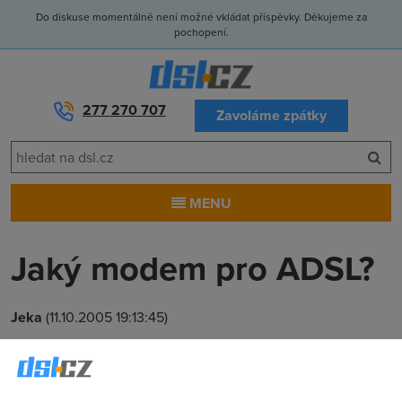
Do diskuse momentálně není možné vkládat příspěvky. Děkujeme za
pochopení.
277 270 707
Zavoláme zpátky
MENU
Jaký modem pro ADSL?
Jeka
(11.10.2005 19:13:45)
Poradí mi někdo jaký modem/router si mám vybrat váhám
mezi
ftp://ftp.zyxel.com/P660RxC/document/P660RxC_v1.0_Datash