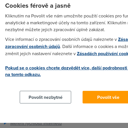
nebo
Cookies férově a jasně
ftp://ftp.zyxel.com/P650_series/document/P650_series_V.2_D
Kliknutím na Povolit vše nám umožníte použití cookies pro fu
. nebo Úplně jinou značku?? Díky
analytické a marketingové účely na tomto zařízení. Kliknutím 
nezbytné můžete jejich zpracování úplně zakázat.
xxx
(11.10.2005 22:08:12)
Více informací o zpracování osobních údajů naleznete v
Zása
zpracování osobních údajů
. Další informace o cookies a mož
Mam Zyxel Prestige 660R-63c - ADSL 2/2+ ether router +
změnit jejich nastavení naleznete v
Zásadách používání coo
Spliter, jsem spokojen ;-). Vzhledem k minimalnimu rozdilu v
cene volim radeji ADSL2 router.
Pokud se o cookies chcete dozvědět více, další podrobnosti
na tomto odkazu.
Povolit nezbytné
Povolit vše
Pro zákazníky
Dostupnost internetu
Měření rychlosti internetu