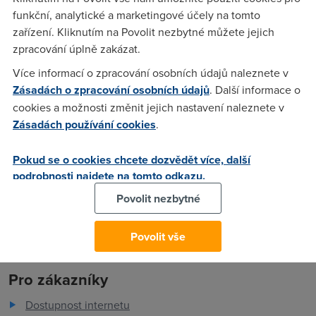
sluzba realne, mate s tim nekdo zkusenosti???
funkční, analytické a marketingové účely na tomto
zařízení. Kliknutím na Povolit nezbytné můžete jejich
zpracování úplně zakázat.
Tandy
(12.10.2005 06:04:06)
Více informací o zpracování osobních údajů naleznete v
Mam od CT 1Mbit a prumerna rychlost se pohybuje vzdy
Zásadách o zpracování osobních údajů
. Další informace o
okolo 800 az 850 kbit.
cookies a možnosti změnit jejich nastavení naleznete v
Zásadách používání cookies
.
Anonym
(12.10.2005 08:43:05)
Pokud se o cookies chcete dozvědět více, další
to máš pravdu než aplkují PUF
podrobnosti najdete na tomto odkazu.
Povolit nezbytné
Povolit vše
Pro zákazníky
Dostupnost internetu