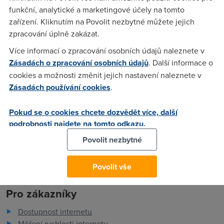
funkční, analytické a marketingové účely na tomto
diky moc za vse
zařízení. Kliknutím na Povolit nezbytné můžete jejich
zpracování úplně zakázat.
Více informací o zpracování osobních údajů naleznete v
TheIF
(12.10.2005 19:21:01)
Zásadách o zpracování osobních údajů
. Další informace o
Dobrá volba jak vyplácat FUP limit stahováním FAKE souboru
cookies a možnosti změnit jejich nastavení naleznete v
:-) Od tama nic nesosoneš běž radši na DC++ nebo torrenty
Zásadách používání cookies
.
Ještě před XXX lety kdy jsem to používalt tak se tam nic
nemuselo nastavovat, neustřihly ji už :-) nebo neblokuje ti ji
Pokud se o cookies chcete dozvědět více, další
Firewall - klidně i ten z Woken
podrobnosti najdete na tomto odkazu.
Povolit nezbytné
Povolit vše
Pro zákazníky
Dostupnost internetu
Měření rychlosti internetu