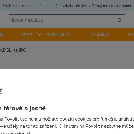
Do diskuse momentálně není možné vkládat příspěvky. Děkujeme za pochopení.
EB
RYCHLOST INTERNETU
ČLÁNKY
P
ADSL na IRC
pondeli 23.6. mi nejede IRC nevim proc . Mate nekdo stejnej pr
 férově a jasně
na Povolit vše nám umožníte použití cookies pro funkční, analyti
.
vé účely na tomto zařízení. Kliknutím na Povolit nezbytné můžet
 úplně zakázat.