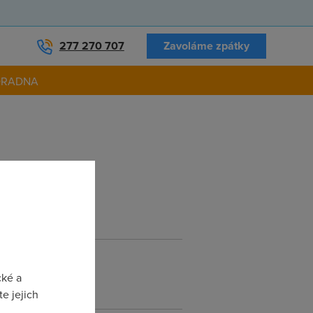
277 270 707
Zavoláme zpátky
ORADNA
oblem ?
cké a
e jejich