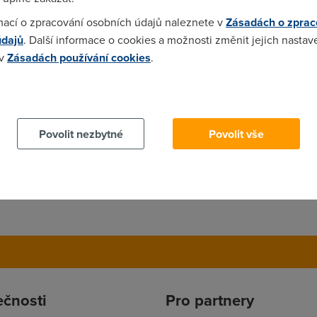
03:05)
mací o zpracování osobních údajů naleznete v
Zásadách o zprac
údajů
. Další informace o cookies a možnosti změnit jejich nastav
 v
Zásadách používání cookies
.
 cookies chcete dozvědět více, další podrobnosti najdete na t
Povolit nezbytné
Povolit vše
ečnosti
Pro partnery