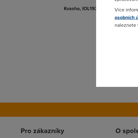
Kvasha, IOL192/64
(23.7.2003 18:
Více infor
osobních 
naleznete
Pokud se o
odkazu.
Pro zákazníky
O spol