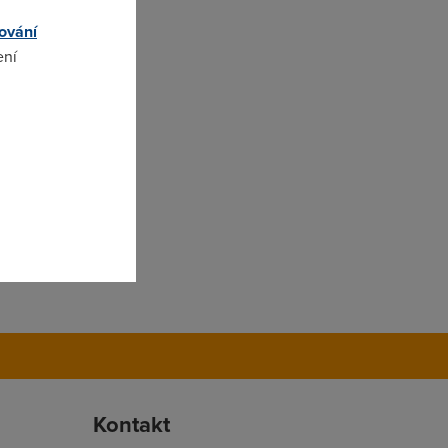
ování
ení
omto
Kontakt