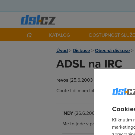
KATALOG
DOSTUPNOST SLUŽ
Úvod
>
Diskuse
>
Obecná diskuse
>
ADSL na IRC
revos
(25.6.2003 20:23:09)
Caute lidi mam takovej problem . Od 
Cookies
iNDY
(26.6.2003 19:58:53)
Kliknutím 
Me to jede v pohode. SkyNet, Brno
marketingo
zpracování