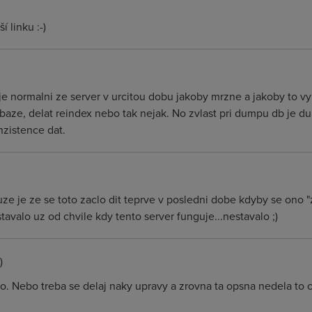
í linku :-)
je normalni ze server v urcitou dobu jakoby mrzne a jakoby to vyp
ze, delat reindex nebo tak nejak. No zvlast pri dumpu db je du
zistence dat.
ze je ze se toto zaclo dit teprve v posledni dobe kdyby se ono "
avalo uz od chvile kdy tento server funguje...nestavalo ;)
)
. Nebo treba se delaj naky upravy a zrovna ta opsna nedela to co