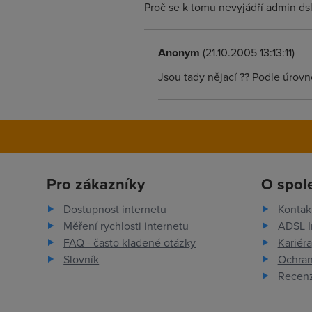
Proč se k tomu nevyjádří admin dsl
Anonym
(21.10.2005 13:13:11)
Jsou tady nějací ?? Podle úrov
Pro zákazníky
O spol
Dostupnost internetu
Kontak
Měření rychlosti internetu
ADSL I
FAQ - často kladené otázky
Kariéra
Slovník
Ochran
Recenz