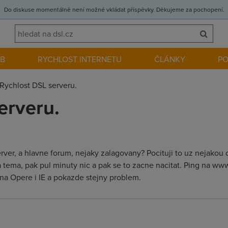
Do diskuse momentálně není možné vkládat příspěvky. Děkujeme za pochopení.
EB
RYCHLOST INTERNETU
ČLÁNKY
P
Rychlost DSL serveru.
erveru.
rver, a hlavne forum, nejaky zalagovany? Pocituji to uz nejakou d
na tema, pak pul minuty nic a pak se to zacne nacitat. Ping na ww
na Opere i IE a pokazde stejny problem.