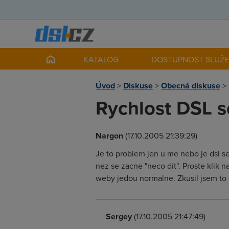
KATALOG
DOSTUPNOST SLUŽ
Úvod
>
Diskuse
>
Obecná diskuse
>
Rychlost DSL s
Nargon
(17.10.2005 21:39:29)
Je to problem jen u me nebo je dsl se
nez se zacne "neco dit". Proste klik 
weby jedou normalne. Zkusil jsem to 
Sergey
(17.10.2005 21:47:49)