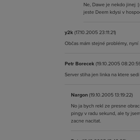
Ne, Dawe je nekdo jinej :
jeste Deem kdysi v hospod
y2k
(17.10.2005 23:11:21)
Občas mám stejné problémy, nyní a
Petr Borecek
(19.10.2005 08:20:5
Server stiha jen linka na ktere sedi
Nargon
(19.10.2005 13:19:22)
No ja bych rekl ze presne obrace
pingy v radu sekund, ale ty jse
zacne nacitat.