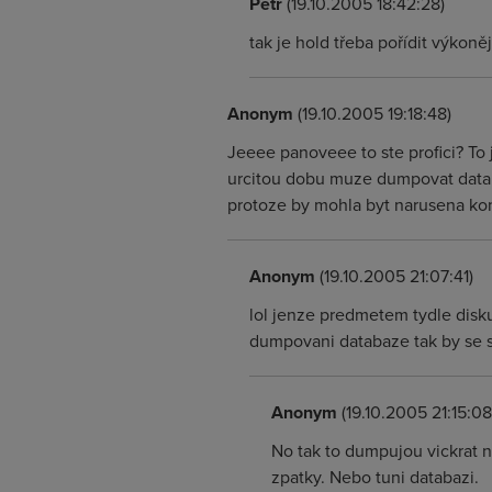
Petr
(19.10.2005 18:42:28)
tak je hold třeba pořídit výkonějš
Anonym
(19.10.2005 19:18:48)
Jeeee panoveee to ste profici? To 
urcitou dobu muze dumpovat databa
protoze by mohla byt narusena kon
Anonym
(19.10.2005 21:07:41)
lol jenze predmetem tydle disku
dumpovani databaze tak by se st
Anonym
(19.10.2005 21:15:08
No tak to dumpujou vickrat no
zpatky. Nebo tuni databazi.