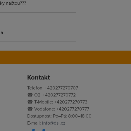
nky načtou???
ha
Kontakt
Telefon: +420277270707
☎ O2: +420277270772
☎ T-Mobile: +420277270773
☎ Vodafone: +420277270777
Dostupnost: Po–Pá: 8:00–18:00
E-mail:
info@dsl.cz