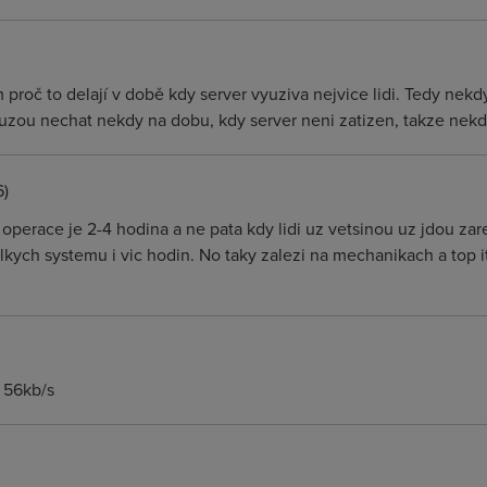
 proč to delají v době kdy server vyuziva nejvice lidi. Tedy ne
uzou nechat nekdy na dobu, kdy server neni zatizen, takze nekd
6)
 operace je 2-4 hodina a ne pata kdy lidi uz vetsinou uz jdou za
elkych systemu i vic hodin. No taky zalezi na mechanikach a top
 56kb/s