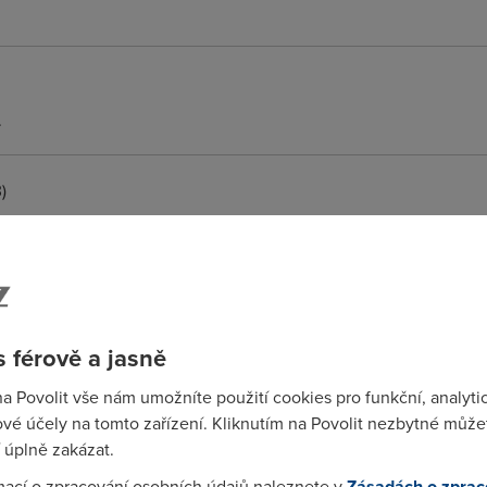
.
)
 férově a jasně
na Povolit vše nám umožníte použití cookies pro funkční, analyti
vé účely na tomto zařízení. Kliknutím na Povolit nezbytné můžet
 rychlém internetu se někdy zobrazují zoufale pomalu...
 úplně zakázat.
mací o zpracování osobních údajů naleznete v
Zásadách o zprac