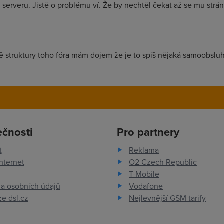
 serveru. Jistě o problému ví. Že by nechtěl čekat až se mu strá
ně struktury toho fóra mám dojem že je to spíš nějaká samoobslu
ečnosti
Pro partnery
t
Reklama
nternet
O2 Czech Republic
T-Mobile
a osobních údajů
Vodafone
e dsl.cz
Nejlevnější GSM tarify