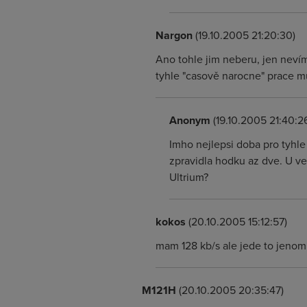
Nargon
(19.10.2005 21:20:30)
Ano tohle jim neberu, jen nevím
tyhle "casově narocne" prace m
Anonym
(19.10.2005 21:40:2
Imho nejlepsi doba pro tyhle
zpravidla hodku az dve. U v
Ultrium?
kokos
(20.10.2005 15:12:57)
mam 128 kb/s ale jede to jenom
M121H
(20.10.2005 20:35:47)