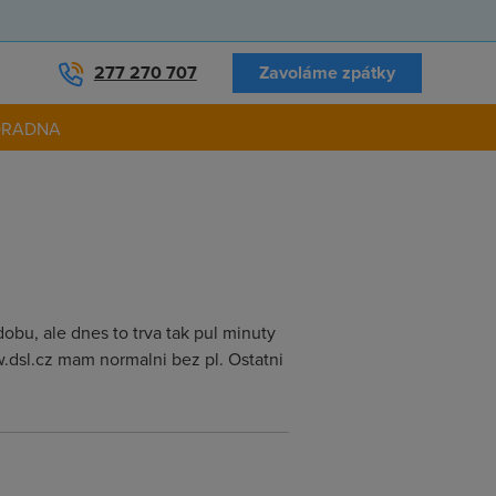
277 270 707
Zavoláme zpátky
ORADNA
obu, ale dnes to trva tak pul minuty
w.dsl.cz mam normalni bez pl. Ostatni