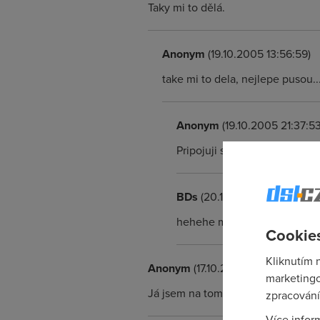
Taky mi to dělá.
Anonym
(19.10.2005 13:56:59)
take mi to dela, nejlepe pusou..
Anonym
(19.10.2005 21:37:53
Pripojuji se k tomu...
BDs
(20.10.2005 07:37:59)
hehehe mas bod! :D
Cookies
Kliknutím 
Anonym
(17.10.2005 21:57:57)
marketingo
Já jsem na tom stejně. Informace o
zpracování
Více infor