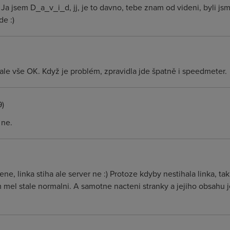
) Ja jsem D_a_v_i_d, jj, je to davno, tebe znam od videni, byli 
e :)
le vše OK. Když je problém, zpravidla jde špatně i speedmeter.
9)
 ne.
ne, linka stiha ale server ne :) Protoze kdyby nestihala linka, t
m mel stale normalni. A samotne nacteni stranky a jejiho obsahu j