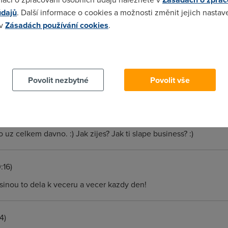
údajů
. Další informace o cookies a možnosti změnit jejich nastav
 v
Zásadách používání cookies
.
jako turistovy ponozky po prechodu Tater.
 cookies chcete dozvědět více, další podrobnosti najdete na t
Povolit nezbytné
Povolit vše
se připojuju, mě tohle fórum připadá taky "volaké zpomalené" :)
o uz celkem davno. :) Jak zijes? Jak ti slape business? :)
:16)
sinou to dela k veceru a vecer kazdy den!
4)