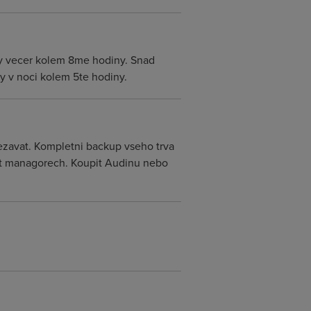
kdy vecer kolem 8me hodiny. Snad
y v noci kolem 5te hodiny.
rezavat. Kompletni backup vseho trva
 it managorech. Koupit Audinu nebo