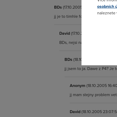
osobních 
BDs
(17.10.2005 22:04:37)
naleznete
jj je to timhle forem. Smrdi totiz 
Pokud se o
odkazu.
David
(17.10.2005 23:05:28)
BDs, nejsi náhodou z OC? Jinak 
BDs
(18.10.2005 10:15:30)
jj jsem to ja. Dawe z P4? Je t
Anonym
(18.10.2005 16:40
jj mam stejny problem vet
David
(18.10.2005 23:07:5