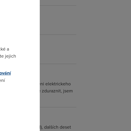
cké a
e jejich
ování
ení
 mravum patri pousteni elektrickeho
i prosim nezkousejte zduraznit, jsem
omto
elovat a dělat bordel), dalších deset