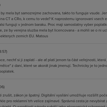
)
ce by mela byt samozrejme zachovana, takto to funguje vsude. J
lina CT a CRo, k cemu to vede? K naprostemu ignorovani vsech
lsi funguji v jednom baraku. Proc maji samostatny vyber poplatku,
 je, ze by verejna sluzba mela byt licencovana - a mohli se o ni 
v nekterych zemich EU. Matous
8:57)
, nechť si ji zaplatí - ale ať platí jenom ta část veřejnosti, kter
ělce" z daní, které se akorát jinak jmenují. Technicky je to jed
poplatek.
06)
zrušit, zákon je špatný. Digitální vysílání umožňuje rozšířit poč
ykle pro reklamní trh velice zajímavé. Správná cesta je nevybíra
 subjekt. O vyspělosti národa svědčí jeho ekonomická schopnost