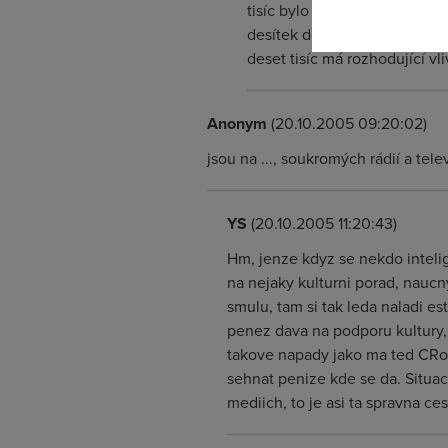
tisíc bylo nespokojeno, že je
desítek dělalo co popisuješ,
deset tisíc má rozhodující vli
Anonym
(20.10.2005 09:20:02)
jsou na ..., soukromých rádií a tel
YS
(20.10.2005 11:20:43)
Hm, jenze kdyz se nekdo intelig
na nejaky kulturni porad, nau
smulu, tam si tak leda naladi es
penez dava na podporu kultury, 
takove napady jako ma ted CRo j
sehnat penize kde se da. Situac
mediich, to je asi ta spravna ces