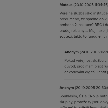
Matous
(20.10.2005 11:34:46
Verejna sluzba jako institu
predurceno, ze spadne do k
proboha 2 instituce? BBC i da
prodej reklamy,... Muj nazor
soutezi, takto to funguje i 
Anonym
(24.10.2005 16:2
Pokud veřejnost službu chce
důvod, proč mám platit "um
dekodování digitálu chtít 
Anonym
(20.10.2005 20:50:
Souhlasím, ČT a ČRo je nutné 
skupiny, protože ty jsou obv
míře může zajistit komerční