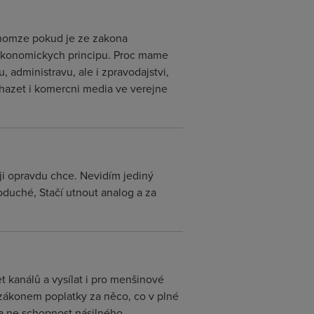
enomze pokud je ze zakona
 ekonomickych principu. Proc mame
 administravu, ale i zpravodajstvi,
uchazet i komercni media ve verejne
á ji opravdu chce. Nevidím jediný
noduché, Stačí utnout analog a za
et kanálů a vysílat i pro menšinové
t zákonem poplatky za něco, co v plné
 a ne schopnost násilného