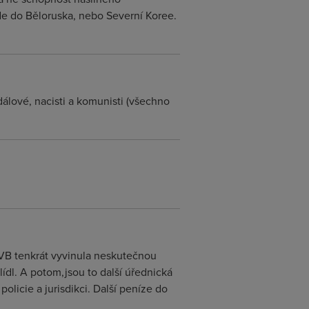
jde do Běloruska, nebo Severní Koree.
událové, nacisti a komunisti (všechno
 VB tenkrát vyvinula neskutečnou
lídl. A potom,jsou to další úřednická
licie a jurisdikci. Další peníze do