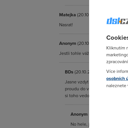
Matejka
(20.10.2005 08:18:09)
Nasrat!
Cookies
Anonym
(20.10.2005 08:25:29)
Kliknutím 
Jestli tohle vážně projde, tak začnu
marketingo
zpracování
Více infor
BDs
(20.10.2005 09:56:39)
osobních 
Jasne vzdyt oni nejsou tak zli,
naleznete
proudu do varlat a skryvani se 
si toho vedom)
Pokud se o
odkazu.
Anonym
(20.10.2005 20:14:5
No hele, jestli se horních des