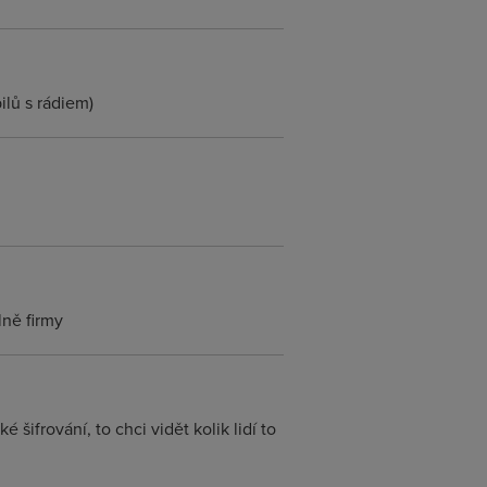
ilů s rádiem)
lně firmy
é šifrování, to chci vidět kolik lidí to