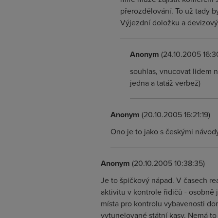
přerozdělování. To už tady b
Výjezdní doložku a devizový
Anonym
(24.10.2005 16:3
souhlas, vnucovat lidem ně
jedna a tatáž verbež)
Anonym
(20.10.2005 16:21:19)
Ono je to jako s českými návody. 
Anonym
(20.10.2005 10:38:35)
Je to špičkový nápad. V časech re
aktivitu v kontrole řidičů - osobn
místa pro kontrolu vybavenosti dom
vytunelované státní kasy. Nemá to