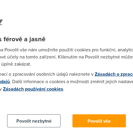
 férově a jasně
na Povolit vše nám umožníte použití cookies pro funkční, analyti
 už tvrdit - zlatí komunisti.
vé účely na tomto zařízení. Kliknutím na Povolit nezbytné můžet
 úplně zakázat.
mací o zpracování osobních údajů naleznete v
Zásadách o zprac
údajů
. Další informace o cookies a možnosti změnit jejich nastav
 ti panove rudi. Donedavna je vedl clovek z rodiny, kde k dobrym
 v
Zásadách používání cookies
.
pred spravedlnosti. Bravo. (to ze ODS je taky jedna velka spina m
 cookies chcete dozvědět více, další podrobnosti najdete na t
2)
Povolit nezbytné
Povolit vše
et tisíc cítilo blbě, že si nemůžou dělat co chcou (teda krást, tun