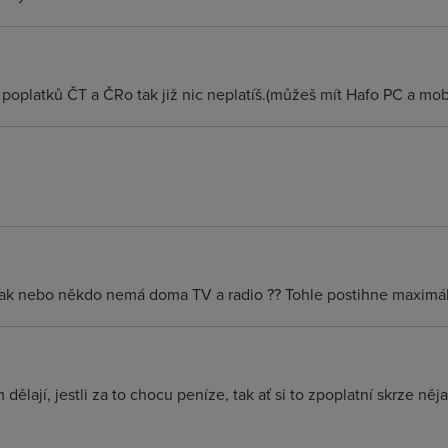
poplatků ČT a ČRo tak již nic neplatíš.(můžeš mít Hafo PC a mob
i tak nebo někdo nemá doma TV a radio ?? Tohle postihne maximá
dělají, jestli za to chocu peníze, tak ať si to zpoplatní skrze nějak