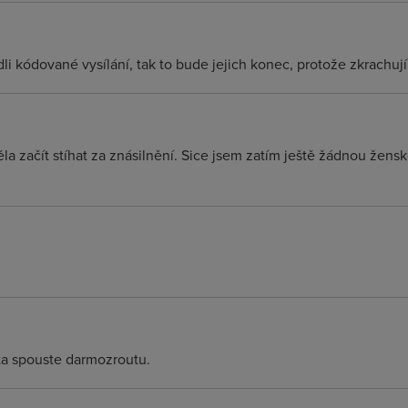
li kódované vysílání, tak to bude jejich konec, protože zkrachují
a začít stíhat za znásilnění. Sice jsem zatím ještě žádnou žensko
yta spouste darmozroutu.