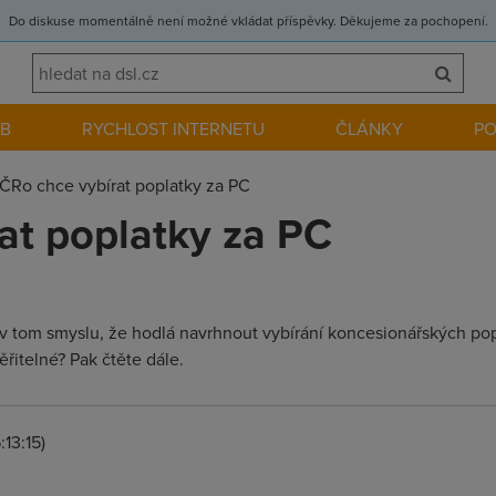
Do diskuse momentálně není možné vkládat příspěvky. Děkujeme za pochopení.
EB
RYCHLOST INTERNETU
ČLÁNKY
P
ČRo chce vybírat poplatky za PC
at poplatky za PC
 v tom smyslu, že hodlá navrhnout vybírání koncesionářských po
řitelné? Pak čtěte dále.
13:15)