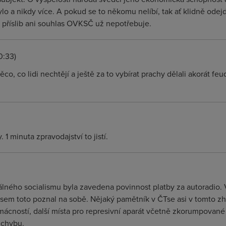
ylo a nikdy více. A pokud se to někomu nelíbí, tak ať klidně ode
 příslib ani souhlas OVKSČ už nepotřebuje.
0:33)
co, co lidi nechtějí a ještě za to vybírat prachy dělali akorát fe
1 minuta zpravodajství to jistí.
álného socialismu byla zavedena povinnost platby za autoradio.
ě jsem toto poznal na sobě. Nějaký pamětník v ČTse asi v tomto zh
ácností, další místa pro represivní aparát včetně zkorumpované po
 chybu.