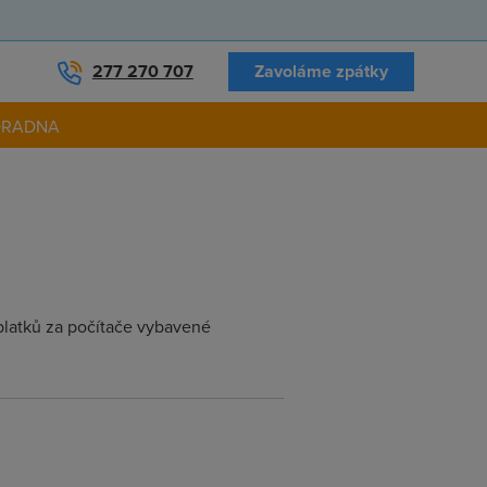
277 270 707
Zavoláme zpátky
ORADNA
platků za počítače vybavené