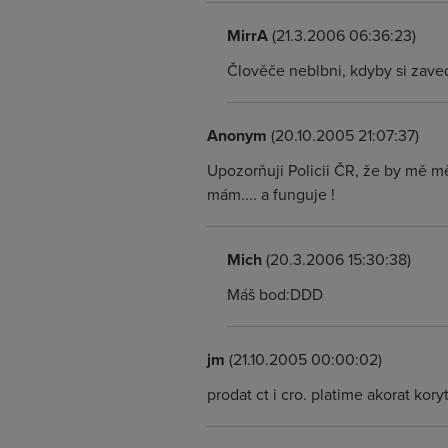
MirrA
(21.3.2006 06:36:23)
Člověče neblbni, kdyby si zaved
Anonym
(20.10.2005 21:07:37)
Upozorňuji Policii ČR, že by mě měl
mám.... a funguje !
Mich
(20.3.2006 15:30:38)
Máš bod:DDD
jm
(21.10.2005 00:00:02)
prodat ct i cro. platime akorat kor