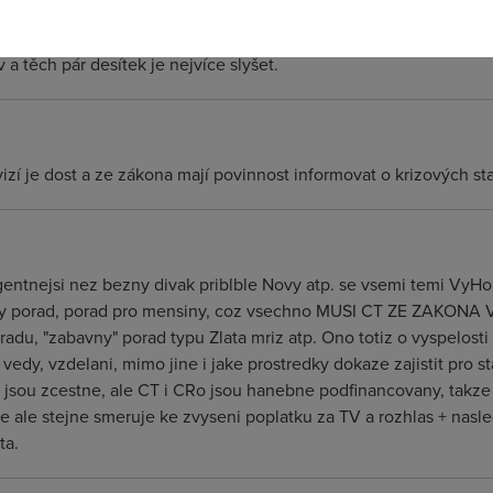
 někdo nutí pracovat (peníze za práci, ne za flákání se po hospod
 tak si pořád myslím, že v těch deseti milionech obyvatel čr je 
v a těch pár desítek je nejvíce slyšet.
evizí je dost a ze zákona mají povinnost informovat o krizových st
entnejsi nez bezny divak priblble Novy atp. se vsemi temi VyHol
cny porad, porad pro mensiny, coz vsechno MUSI CT ZE ZAKONA V
tradu, "zabavny" porad typu Zlata mriz atp. Ono totiz o vyspelosti
vedy, vzdelani, mimo jine i jake prostredky dokaze zajistit pro s
sou zcestne, ale CT i CRo jsou hanebne podfinancovany, takze se
e ale stejne smeruje ke zvyseni poplatku za TV a rozhlas + nasl
ta.