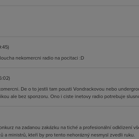
:45)
osloucha nekomercni radio na pocitaci :D
5:02)
 komercni. De o to jestli tam pousti Vondrackovou nebo undergr
zikou ale bez sponzoru. Ono i ciste inetovy radio potrebuje slusn
konkurz na zadanou zakázku na tiché a profesionální odklizení vše
ů a ministrů, kteří by pro tento nehorázný nesmysl zvedli ruku.