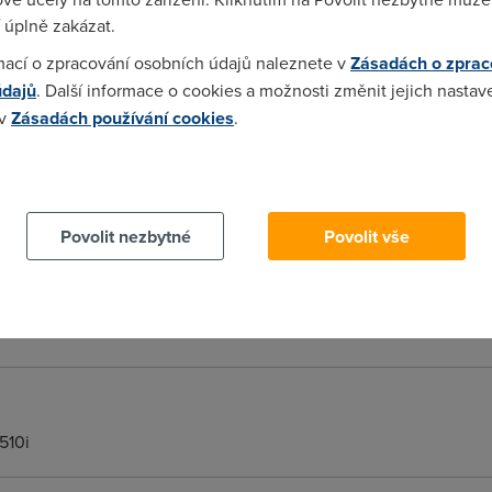
 úplně zakázat.
kus radši DU Super Controler 1 90 CZ Šikovný nástroj pro kontro
mací o zpracování osobních údajů naleznete v
Zásadách o zprac
ze download i upload. Program sám po spuštění rozpozná a uloží 
CP/IP port s Internetem. Přenos dat lze omezit i při komunikaci
údajů
. Další informace o cookies a možnosti změnit jejich nastav
fů. Další info: http://www.klimnet.org/view.php?cisloclanku=200
 v
Zásadách používání cookies
.
d.com/userfiles/TheIF/DU.Super.Controler.1.90.CZ--TheIF--.rar
 cookies chcete dozvědět více, další podrobnosti najdete na t
Povolit nezbytné
Povolit vše
ají řešeno hardwarově (Asus TI4136) nastavíš si tam ve 3. stupní
--- IP QoS Choose a connection: PPP nebo LAN Low priority weight:
 Mode Source Source Destination Destination Name IP Port Start 
nd
510i