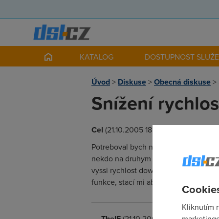
KATALOG
DOSTUPNOST SLUŽ
Úvod
>
Diskuse
>
Obecná diskuse
>
Snížení rychlos
Cel
(21.10.2005 18:15:06)
Potreboval bych nejaky programek kte
nekdo na druhym zacne stahovat tak 
vyssi rychlost downloadu nez tam nast
funkce, stací mi aby limitoval rychlo
Cookies
Kliknutím 
TheIF
(21.10.2005 22:18:38)
marketingo