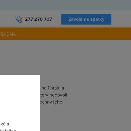
277 270 707
Zavoláme zpátky
ORADNA
dsl+router) a kdyz na 1 hraju a
oval bych program ktery nedovoli
c a ja nepotrebuju vsechny jeho
cké a
e jejich