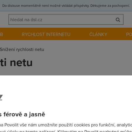
Do diskuse momentálně není možné vkládat příspěvky. Děkujeme za pochopení.
EB
RYCHLOST INTERNETU
ČLÁNKY
P
Snížení rychlosti netu
ti netu
ry dokaze omezit rychlost stahovani z internet. Mam doma 2 pc (a
mam hned vysoky pink protoze mi vezme celou rychlost. Potreb
avim. Program ktery to umí je Netlimiter ale stojí 1200kč na 1 p
st downloadu a nejlíp aby byl Free. dik vsem za radu
 férově a jasně
na Povolit vše nám umožníte použití cookies pro funkční, analyti
vé účely na tomto zařízení. Kliknutím na Povolit nezbytné můžet