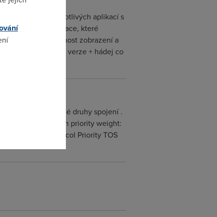
lu komunikace jednotlivých aplikací s
ování
do seznamu ty aplikace, které
 v lokání síti. Možnost zobrazení a
ení
5030901 Download CZ verze + hádej co
omto
ch prioritu pro různé druhy spojení .
 od 0 do 100% Medium priority weight:
IP Port Start Protocol Priority TOS