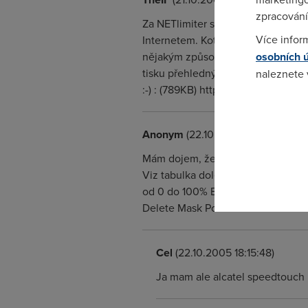
zpracování
Za NETlimiter se na DC++ banuje z
Více infor
Internetem. Kotrolovat a omezit l
nějakým způsobem komuníkují přes T
osobních 
tisku přehledných statistik a gra
naleznete
:-) : (789KB) http://www.filesuploa
Pokud se o
odkazu.
Anonym
(22.10.2005 15:17:25)
Mám dojem, že některé routery to m
Viz tabulka dole: ----------------
od 0 do 100% Enable IPQoS Trusted
Delete Mask Port End Mask Port E
Cel
(22.10.2005 18:15:48)
Ja mam ale alcatel speedtouch 