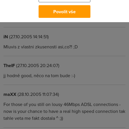
Anonym
(27.10.2005 11:50:21)
Povolit vše
:))))
iN
(27.10.2005 14:14:51)
Mluvis z vlastni zkusenosti asi,co?! ;D
TheIF
(27.10.2005 20:24:07)
jj hodně good, něco na tom bude :-)
maXX
(28.10.2005 11:07:34)
For those of you still on lousy 46Mbps ADSL connections -
now is your chance to have a real high speed connection tak
tahle veta me fakt dostala ^ ;))