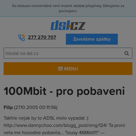
Do diskuse momentálně není možné vkládat příspěvky. Děkujeme za
pochopení.
277 270 707
Zavoláme zpátky
MENU
100Mbit - pro pobaveni
Filip
(27.10.2005 00:11:56)
Takhle nejak by to ADSL melo vypadat :)
http://www.dannychoo.com/blogg_post/eng/124/ Ta prvni
veta me hooodne pobavila... "lousy 46Mbit!!!" ---