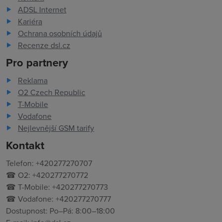
ADSL Internet
Kariéra
Ochrana osobních údajů
Recenze dsl.cz
Pro partnery
Reklama
O2 Czech Republic
T-Mobile
Vodafone
Nejlevnější GSM tarify
Kontakt
Telefon: +420277270707
☎ O2: +420277270772
☎ T-Mobile: +420277270773
☎ Vodafone: +420277270777
Dostupnost: Po–Pá: 8:00–18:00