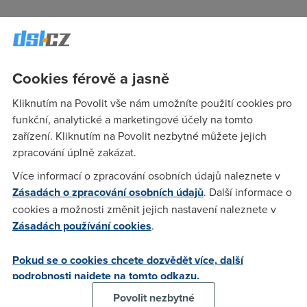
Anonym
(27.10.2005 11:00:29)
NTT je jaksi na dalnym vychode v zemi vychazejiciho
Cookies férově a jasně
slunce. Pochopitelne ze je to pro ne lousy 46Mbit. Protoze
tam se technologiema zije. Ale oni nekdy taky tem
Kliknutím na Povolit vše nám umožníte použití cookies pro
japoncikum chybi zdravy selsky mysleni. Kazdej z nich tri
funkční, analytické a marketingové účely na tomto
vejsky, ale kvuli kapajicimu kohoutku musi hned svolavat
zařízení. Kliknutím na Povolit nezbytné můžete jejich
poradu. A navic se tech 100mbit rentuje asi jinak mezi
zpracování úplně zakázat.
mrakodrapama kde je clovek na cloveku nez nekde na
Více informací o zpracování osobních údajů naleznete v
vesnici nebo malym sidlisti. Taky u nas je typicky
Zásadách o zpracování osobních údajů
. Další informace o
obyvatelstvo tlustej fotr s pivem - huli a chlasta. Stezuje si ze
cookies a možnosti změnit jejich nastavení naleznete v
nema dost penez a jeste i snad sazi. Pobira socialisticky
Zásadách používání cookies
.
davky ze socialistickyho systemu. Decka litaj celej den po
sidlisti a kdyz je jim vic tak od hospode k hospode. Matka
Pokud se o cookies chcete dozvědět více, další
pracuje za celou rodinu a vsichni cumi na TV Nova zbytek
podrobnosti najdete na tomto odkazu.
dne.
Povolit nezbytné