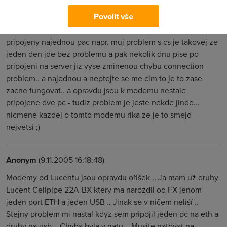
stejnej modem, podobnej problem.. icq zda se ze funguje
Povolit vše
jak ma, ale to CSko zlobi a zlobi.. ale nevypozoroval sem na
cem to zavisi.. nerek bych ze to je primo tim, ze sou oba pc
pripojeny najednou pac napr. muj problem s cs je takovej ze
jeden den jde bez problemu a pak nekolik dnu pise po
pripojeni na server jiz vyse zminenou chybu connection
problem.. a najednou a neptejte se me cim to je to zase
zacne fungovat.. a opravdu jsou k modemu nestale
pripojene dve pc - tudiz problem je jeste nekde jinde...
nicmene kazdej o tomto modemu rika ze je to smejd
nejvetsi ;)
Anonym
(9.11.2005 16:18:48)
Modemy od Lucentu jsou opravdu ořišek .. Ja mam už druhy
Lucent Cellpipe 22A-BX ktery ma narozdil od FX jenom
jeden port ETH a jeden USB .. Jinak se v ničem neliší ..
Stejny problem mi nastal kdyz sem pripojil jeden pc na eth a
druhy na usb .. Chyba byla v natu .. Musite natovat na