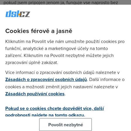
pokud jsem pripojen jenom ja, funguje vse naprosto bez
problemu, ale pokud pripojim jeste druhej pocitac, okamzite
prestane fungovat connect u nekterejch veci... napriklad ICQ
se nepripoji, a hlavne co je obzvlast mrzute counterstrike =
Cookies férově a jasně
connection problem :( problem nastane jakmile druhy
pocitac pichnu do modemu (pokud je tam sam pracuje
Kliknutím na Povolit vše nám umožníte použití cookies pro
normalne jeden i druhy... oba nikoliv... jsem co se tyce adsl
funkční, analytické a marketingové účely na tomto
jeste zelenac, tak kazda rada dobra... pokud se najde nejaka
zařízení. Kliknutím na Povolit nezbytné můžete jejich
dobra duse, ktera vi tak prosim na minimates@seznam.cz
zpracování úplně zakázat.
Více informací o zpracování osobních údajů naleznete v
Zásadách o zpracování osobních údajů
. Další informace o
Pavel
(8.11.2005 13:46:53)
cookies a možnosti změnit jejich nastavení naleznete v
Zadny takovy! Piste to sem! Tenhle modem mam jiz take na
Zásadách používání cookies
.
ceste a pokud se mi vyskytne podobny problem, tak bych
tady rad videl reseni ;-)
Pokud se o cookies chcete dozvědět více, další
podrobnosti najdete na tomto odkazu.
southman
(9.11.2005 15:26:16)
Povolit nezbytné