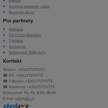
Kariéra
Ochrana osobních údajů
Recenze dsl.cz
Pro partnery
Reklama
O2 Czech Republic
T-Mobile
Vodafone
Nejlevnější GSM tarify
Kontakt
Telefon: +420277270707
☎ O2: +420277270772
☎ T-Mobile: +420277270773
☎ Vodafone: +420277270777
Dostupnost: Po–Pá: 8:00–18:00
E-mail:
info@dsl.cz